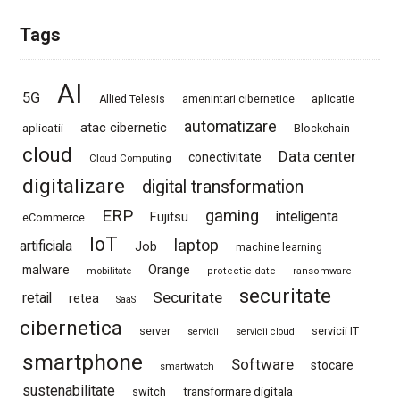
Tags
AI
5G
Allied Telesis
amenintari cibernetice
aplicatie
automatizare
atac cibernetic
aplicatii
Blockchain
cloud
Data center
conectivitate
Cloud Computing
digitalizare
digital transformation
ERP
gaming
Fujitsu
inteligenta
eCommerce
IoT
laptop
artificiala
Job
machine learning
Orange
malware
mobilitate
protectie date
ransomware
securitate
Securitate
retail
retea
SaaS
cibernetica
server
servicii IT
servicii
servicii cloud
smartphone
Software
stocare
smartwatch
sustenabilitate
switch
transformare digitala