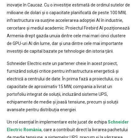
inovație în Caucaz. Cu o investiție estimată de ordinul sutelor de
milioane de dolari și o capacitate planificată de peste 100 MW,
infrastructura va susține accelerarea adopției AI în industrie,
cercetare și mediul academic. Proiectul Firebird AI poziționează
Armenia drept gazda unuia dintre cele mai mari cinci clustere
de GPU-uri AI din lume, dar și una dintre cele mai importante
investiții de capital bazate pe tehnologie din istoria țării.
Schneider Electric este un partener cheie în acest proiect,
furnizând soluții critice pentru infrastructura energetică și
electrică a centrului de date. În prima fază a proiectului, cu o
capacitate de aproximativ 15 MW, compania a livrat un
portofoliu integrat de soluții, incluzând sisteme UPS,
echipamente de medie și joasă tensiune, precum și soluții
avansate pentru distribuția energiei.
Un rol esențial în implementare este jucat de echipa
Schneider
Electric România
, care a contribuit direct la livrarea pachetului
de medie tensiune, a sistemelor UPS, precum și la vânzarea