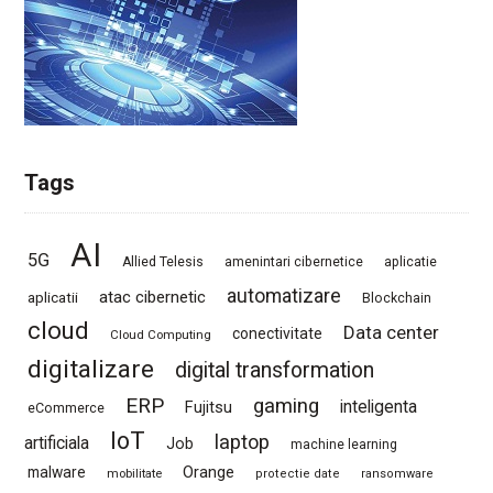
Tags
AI
5G
Allied Telesis
amenintari cibernetice
aplicatie
automatizare
atac cibernetic
aplicatii
Blockchain
cloud
Data center
conectivitate
Cloud Computing
digitalizare
digital transformation
ERP
gaming
Fujitsu
inteligenta
eCommerce
IoT
laptop
artificiala
Job
machine learning
Orange
malware
mobilitate
protectie date
ransomware