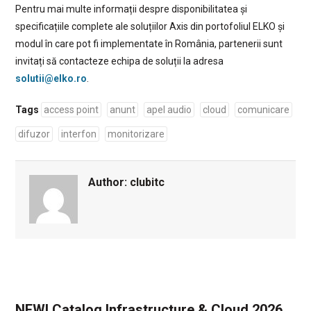
Pentru mai multe informații despre disponibilitatea și
specificațiile complete ale soluțiilor Axis din portofoliul ELKO și
modul în care pot fi implementate în România, partenerii sunt
invitați să contacteze echipa de soluții la adresa
solutii@elko.ro
.
Tags
access point
anunt
apel audio
cloud
comunicare
difuzor
interfon
monitorizare
Author:
clubitc
NEW! Catalog Infrastructure & Cloud 2026