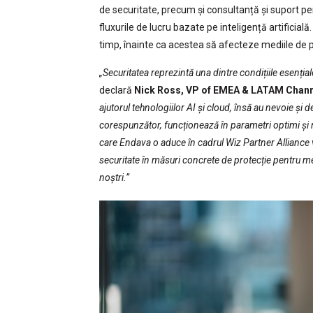
de securitate, precum și consultanță și suport pe
fluxurile de lucru bazate pe inteligență artificială.
timp, înainte ca acestea să afecteze mediile de 
„Securitatea reprezintă una dintre condițiile esențiale 
declară
Nick Ross, VP of EMEA & LATAM Channe
ajutorul tehnologiilor AI și cloud, însă au nevoie și d
corespunzător, funcționează în parametri optimi și ră
care Endava o aduce în cadrul Wiz Partner Alliance va
securitate în măsuri concrete de protecție pentru med
noștri.”