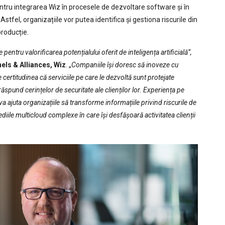
ntru integrarea Wiz în procesele de dezvoltare software și în
 Astfel, organizațiile vor putea identifica și gestiona riscurile din
producție.
pentru valorificarea potențialului oferit de inteligența artificială”,
ls & Alliances, Wiz
. „
Companiile își doresc să inoveze cu
e certitudinea că serviciile pe care le dezvoltă sunt protejate
spund cerințelor de securitate ale clienților lor. Experiența pe
 ajuta organizațiile să transforme informațiile privind riscurile de
iile multicloud complexe în care își desfășoară activitatea clienții