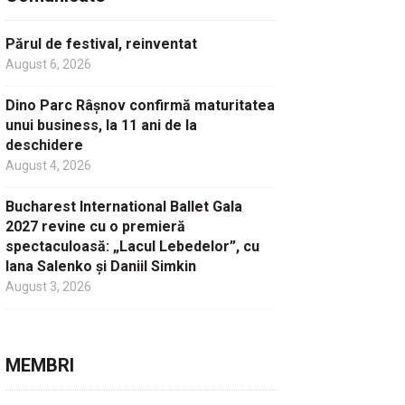
Părul de festival, reinventat
August 6, 2026
Dino Parc Râșnov confirmă maturitatea
unui business, la 11 ani de la
deschidere
August 4, 2026
Bucharest International Ballet Gala
2027 revine cu o premieră
spectaculoasă: „Lacul Lebedelor”, cu
Iana Salenko și Daniil Simkin
August 3, 2026
MEMBRI