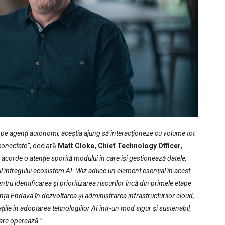
 pe agenți autonomi, aceștia ajung să interacționeze cu volume tot
rconectate”
, declară
Matt Cloke, Chief Technology Officer,
acorde o atenție sporită modului în care își gestionează datele,
elul întregului ecosistem AI. Wiz aduce un element esențial în acest
ntru identificarea și prioritizarea riscurilor încă din primele etape
ența Endava în dezvoltarea și administrarea infrastructurilor cloud,
ile în adoptarea tehnologiilor AI într-un mod sigur și sustenabil,
care operează.”