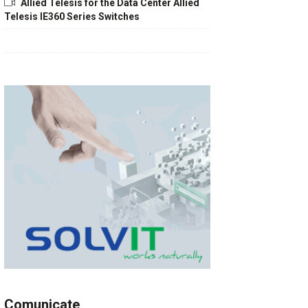
Allied Telesis for the Data Center Allied
Telesis IE360 Series Switches
Comunicate