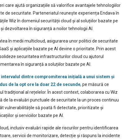
i care ajută organizațiile să valorifice avantajele tehnologiilor
ate de securitate. Parteneriatul reunește experiența Endava în
ățile Wiz în domeniul securității cloud și al soluțiilor bazate pe
 și dezvoltarea în siguranță a noilor tehnologii AI.
tea în medii multicloud, asigurarea unor politici de securitate
S și aplicațiile bazate pe AI devine o prioritate. Prin acest
solideze securitatea infrastructurilor cloud cu ajutorul
ementarea în siguranță a soluțiilor bazate pe AI.
,
intervalul dintre compromiterea inițială a unui sistem și
dus de la opt ore la doar 22 de secunde
, pe măsură ce
 tradițional al rețelelor. În acest context, colaborarea cu Wiz
ă de la evaluări punctuale de securitate la un proces continuu
ât vulnerabilitățile să poată fi detectate, prioritizate și
țiilor și serviciilor bazate pe AI.
oud, inclusiv evaluări rapide ale riscurilor pentru identificarea
toare, servicii de monitorizare, detecție și răspuns la incidente