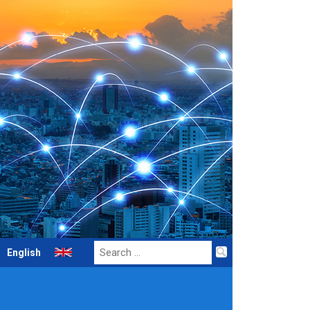
Search
English
for: