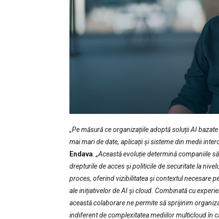
„Pe măsură ce organizațiile adoptă soluții AI bazate
mai mari de date, aplicații și sisteme din medii inte
Endava
.
„Această evoluție determină companiile să 
drepturile de acces și politicile de securitate la niv
proces, oferind vizibilitatea și contextul necesare pe
ale inițiativelor de AI și cloud. Combinată cu experi
această colaborare ne permite să sprijinim organizați
indiferent de complexitatea mediilor multicloud în 