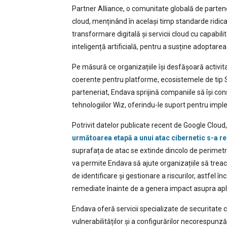
Partner Alliance, o comunitate globală de partener
cloud, menținând în același timp standarde ridic
transformare digitală și servicii cloud cu capabilit
inteligență artificială, pentru a susține adoptarea
Pe măsură ce organizațiile își desfășoară activita
coerente pentru platforme, ecosistemele de tip Saa
parteneriat, Endava sprijină companiile să își con
tehnologiilor Wiz, oferindu-le suport pentru impl
Potrivit datelor publicate recent de Google Cloud
următoarea etapă a unui atac cibernetic s-a re
suprafața de atac se extinde dincolo de perimetrul
va permite Endava să ajute organizațiile să treac
de identificare și gestionare a riscurilor, astfel înc
remediate înainte de a genera impact asupra aplica
Endava oferă servicii specializate de securitate cl
vulnerabilităților și a configurărilor necorespunză