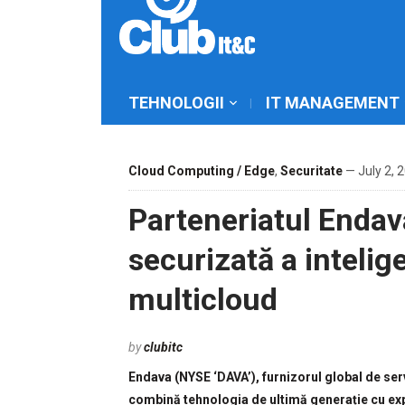
TEHNOLOGII
IT MANAGEMENT
Cloud Computing / Edge
,
Securitate
— July 2, 
Parteneriatul Endav
securizată a intelige
multicloud
by
clubitc
Endava (NYSE ‘DAVA’), furnizorul global de serv
combină tehnologia de ultimă generație cu expe