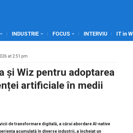
INDUSTRIE
FOCUS
INTERVIU
IT in 
2026 at 2:51 pm
a și Wiz pentru adoptarea
nței artificiale în medii
icii de transformare digitală, a cărui abordare AI-native
riența acumulată în diverse industrii, a încheiat un