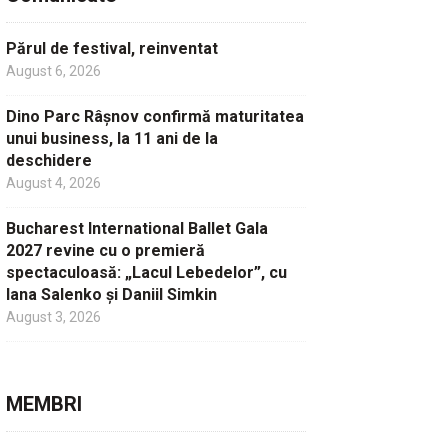
Părul de festival, reinventat
August 6, 2026
Dino Parc Râșnov confirmă maturitatea
unui business, la 11 ani de la
deschidere
August 4, 2026
Bucharest International Ballet Gala
2027 revine cu o premieră
spectaculoasă: „Lacul Lebedelor”, cu
Iana Salenko și Daniil Simkin
August 3, 2026
MEMBRI