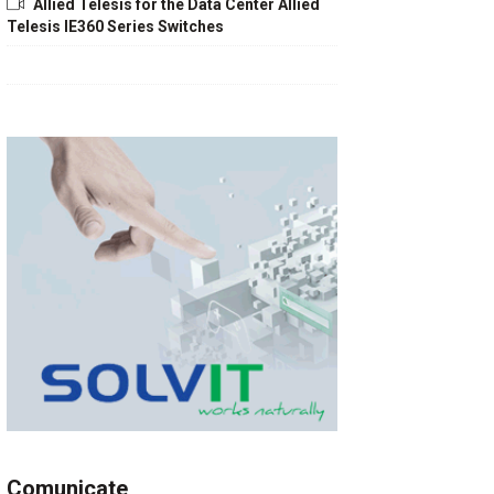
Allied Telesis for the Data Center Allied
Telesis IE360 Series Switches
Comunicate