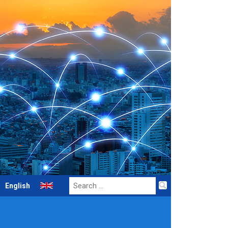
Search
English
for: