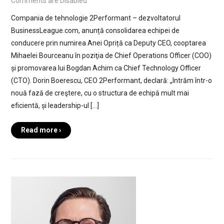
Comments are Disabled
Compania de tehnologie 2Performant – dezvoltatorul
BusinessLeague.com, anunță consolidarea echipei de
conducere prin numirea Anei Opriță ca Deputy CEO, cooptarea
Mihaelei Bourceanu în poziţia de Chief Operations Officer (COO)
și promovarea lui Bogdan Achim ca Chief Technology Officer
(CTO). Dorin Boerescu, CEO 2Performant, declară: „Intrăm într-o
nouă fază de creştere, cu o structura de echipă mult mai
eficientă, și leadership-ul […]
Read more ›