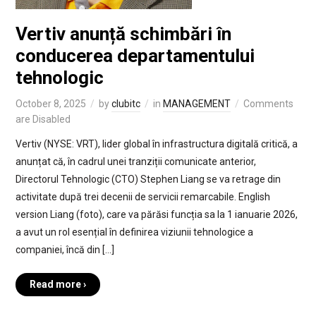
Vertiv anunță schimbări în
conducerea departamentului
tehnologic
October 8, 2025
by
clubitc
in
MANAGEMENT
Comments
are Disabled
Vertiv (NYSE: VRT), lider global în infrastructura digitală critică, a
anunțat că, în cadrul unei tranziții comunicate anterior,
Directorul Tehnologic (CTO) Stephen Liang se va retrage din
activitate după trei decenii de servicii remarcabile. English
version Liang (foto), care va părăsi funcția sa la 1 ianuarie 2026,
a avut un rol esențial în definirea viziunii tehnologice a
companiei, încă din […]
Read more ›