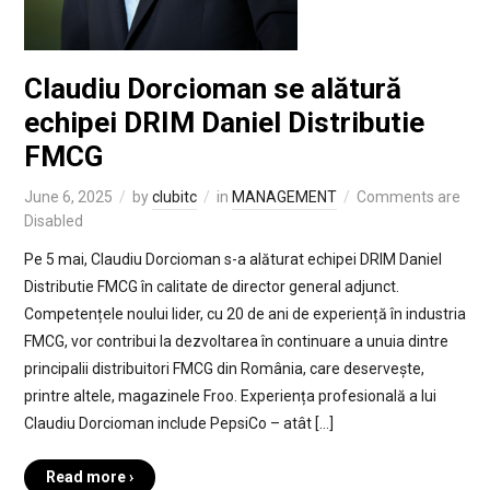
Claudiu Dorcioman se alătură
echipei DRIM Daniel Distributie
FMCG
June 6, 2025
by
clubitc
in
MANAGEMENT
Comments are
Disabled
Pe 5 mai, Claudiu Dorcioman s-a alăturat echipei DRIM Daniel
Distributie FMCG în calitate de director general adjunct.
Competențele noului lider, cu 20 de ani de experiență în industria
FMCG, vor contribui la dezvoltarea în continuare a unuia dintre
principalii distribuitori FMCG din România, care deservește,
printre altele, magazinele Froo. Experiența profesională a lui
Claudiu Dorcioman include PepsiCo – atât […]
Read more ›