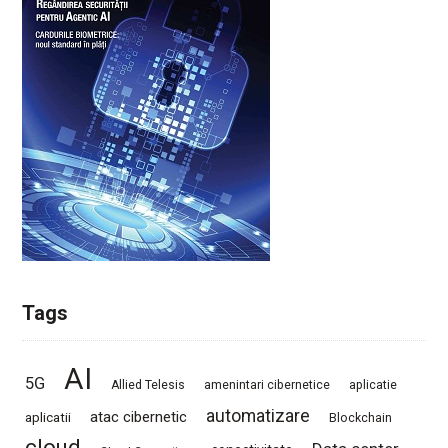
Tags
AI
5G
Allied Telesis
amenintari cibernetice
aplicatie
automatizare
atac cibernetic
aplicatii
Blockchain
cloud