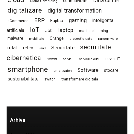
Data center
conectivitate
Cloud Computing
digitalizare
digital transformation
ERP
gaming
Fujitsu
inteligenta
eCommerce
IoT
laptop
artificiala
Job
machine learning
Orange
malware
mobilitate
protectie date
ransomware
securitate
Securitate
retail
retea
SaaS
cibernetica
server
servicii IT
servicii
servicii cloud
smartphone
Software
stocare
smartwatch
sustenabilitate
switch
transformare digitala
Arhiva