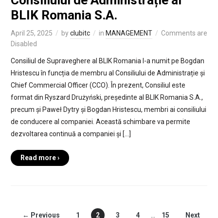
BLIK Romania S.A.
April 25, 2025
by
clubitc
in
MANAGEMENT
Comments are
Disabled
Consiliul de Supraveghere al BLIK Romania l-a numit pe Bogdan
Hristescu în funcția de membru al Consiliului de Administrație și
Chief Commercial Officer (CCO). În prezent, Consiliul este
format din Ryszard Drużyński, președinte al BLIK Romania S.A.,
precum și Paweł Dytry și Bogdan Hristescu, membri ai consiliului
de conducere al companiei. Această schimbare va permite
dezvoltarea continuă a companiei și […]
Read more ›
← Previous
1
2
3
4
…
15
Next