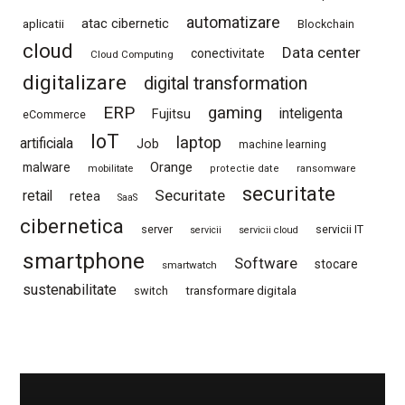
automatizare
atac cibernetic
aplicatii
Blockchain
cloud
Data center
conectivitate
Cloud Computing
digitalizare
digital transformation
ERP
gaming
Fujitsu
inteligenta
eCommerce
IoT
laptop
artificiala
Job
machine learning
Orange
malware
mobilitate
protectie date
ransomware
securitate
Securitate
retail
retea
SaaS
cibernetica
server
servicii IT
servicii
servicii cloud
smartphone
Software
stocare
smartwatch
sustenabilitate
switch
transformare digitala