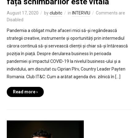
față schimbărilor este vitală
August 17, 2020
by
clubitc
in
INTERVIU
Comments are
Disabled
Pandemia a obligat multe afaceri mici să-și regândească
strategii creative, instrumente și oportunități prin intermediul
cărora continuă să-și servească clienții și chiar să-și întărească
poziția în piață. Despre derularea business în perioada
pandemiei și impactul COVID-19 la nivelul business-ului și a
individului, am discutat cu Ciprian Pîrv, Country Leader Payten
Romania. Club IT&C: Cum a arătat agenda dvs. zilnică în […]
Read more ›