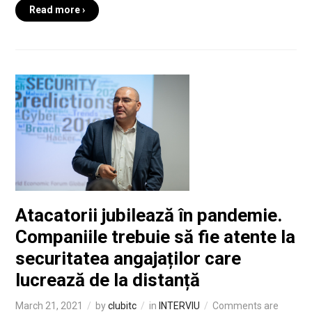
Read more ›
Atacatorii jubilează în pandemie.
Companiile trebuie să fie atente la
securitatea angajaților care
lucrează de la distanță
March 21, 2021
by
clubitc
in
INTERVIU
Comments are