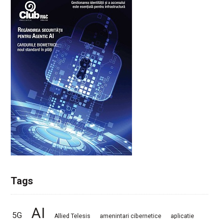
Tags
AI
5G
Allied Telesis
amenintari cibernetice
aplicatie