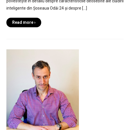
povestește în detaliu despre caracteristicile deosebite ale clădirii
inteligente din Șoseaua Odăi 24 și despre […]
Read more ›