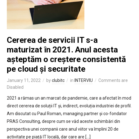
Cererea de servicii IT s-a
maturizat în 2021. Anul acesta
așteptăm o creștere consistentă
pe cloud și securitate
January 11, 2022
by
clubitc
in
INTERVIU
Comments are
Disabled
2021 a rămas un an marcat de pandemie, care a afectat în mod
direct cererea de soluții IT și, indirect, evoluția industriei de profil.
Am discutat cu Paul Roman, managing partner și co-fondator
PRAS Consulting, despre cum se văd aceste schimbări din
perspectiva unei companii care anul viitor va împlini 20 de
activitate pe piață IT locală, dar care are […]