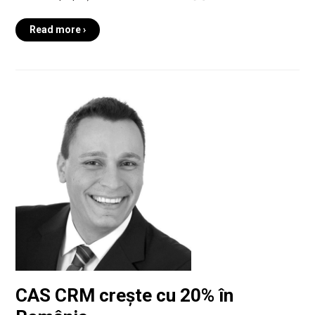
Read more ›
CAS CRM crește cu 20% în