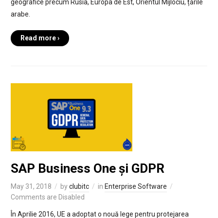
geografice precum Rusia, Europa de Est, Orientul Mijlociu, țările
arabe.
Read more ›
SAP Business One și GDPR
May 31, 2018
by
clubitc
in
Enterprise Software
Comments are Disabled
În Aprilie 2016, UE a adoptat o nouă lege pentru protejarea