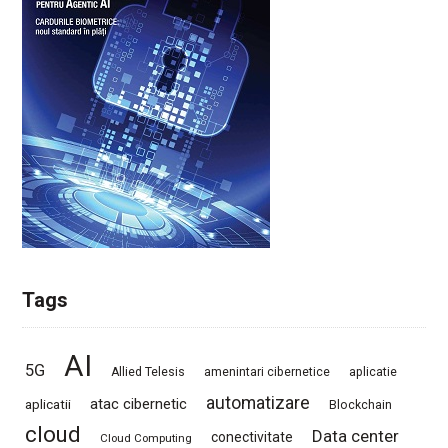
Tags
AI
5G
Allied Telesis
amenintari cibernetice
aplicatie
automatizare
atac cibernetic
aplicatii
Blockchain
cloud
Data center
conectivitate
Cloud Computing