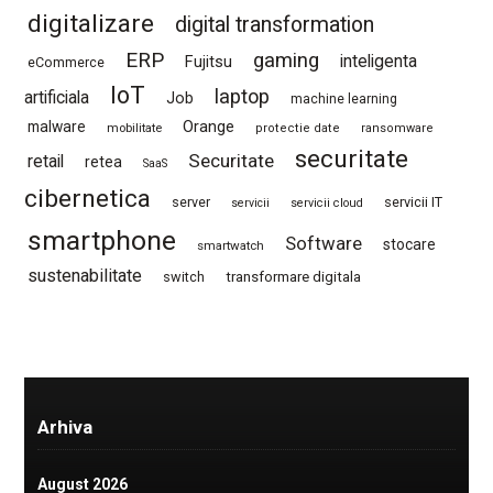
digitalizare
digital transformation
ERP
gaming
Fujitsu
inteligenta
eCommerce
IoT
laptop
artificiala
Job
machine learning
Orange
malware
mobilitate
protectie date
ransomware
securitate
Securitate
retail
retea
SaaS
cibernetica
server
servicii IT
servicii
servicii cloud
smartphone
Software
stocare
smartwatch
sustenabilitate
switch
transformare digitala
Arhiva
August 2026