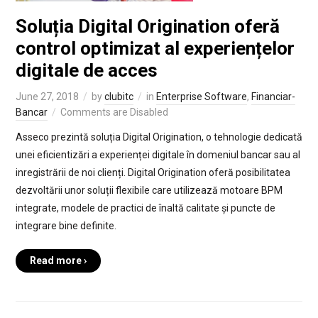
Soluția Digital Origination oferă
control optimizat al experiențelor
digitale de acces
June 27, 2018
by
clubitc
in
Enterprise Software
,
Financiar-
Bancar
Comments are Disabled
Asseco prezintă soluția Digital Origination, o tehnologie dedicată
unei eficientizări a experienței digitale în domeniul bancar sau al
inregistrării de noi clienți. Digital Origination oferă posibilitatea
dezvoltării unor soluții flexibile care utilizează motoare BPM
integrate, modele de practici de înaltă calitate și puncte de
integrare bine definite.
Read more ›