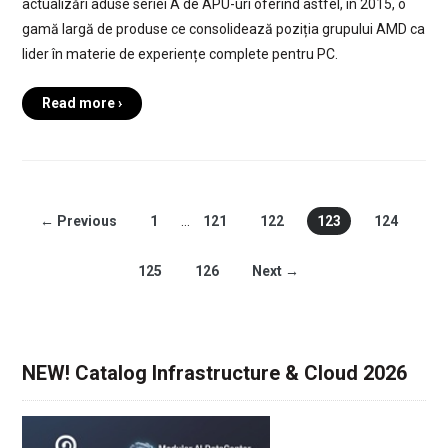
actualizări aduse seriei A de APU-uri oferind astfel, în 2015, o
gamă largă de produse ce consolidează poziția grupului AMD ca
lider în materie de experiențe complete pentru PC.
Read more ›
← Previous
1
…
121
122
123
124
125
126
Next →
NEW! Catalog Infrastructure & Cloud 2026