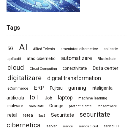
Tags
AI
5G
Allied Telesis
amenintari cibernetice
aplicatie
automatizare
atac cibernetic
aplicatii
Blockchain
cloud
Data center
conectivitate
Cloud Computing
digitalizare
digital transformation
ERP
gaming
Fujitsu
inteligenta
eCommerce
IoT
laptop
artificiala
Job
machine learning
Orange
malware
mobilitate
protectie date
ransomware
securitate
Securitate
retail
retea
SaaS
cibernetica
server
servicii IT
servicii
servicii cloud