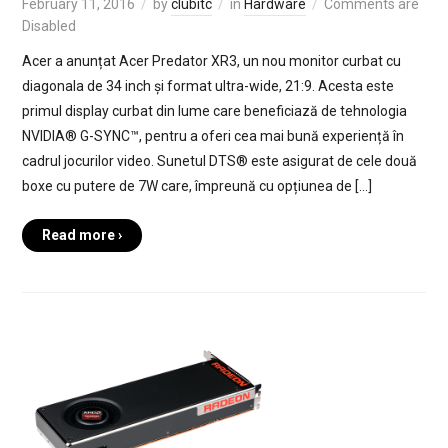
February 11, 2016
by
clubitc
in
Hardware
Comments are
Disabled
Acer a anunțat Acer Predator XR3, un nou monitor curbat cu
diagonala de 34 inch și format ultra-wide, 21:9. Acesta este
primul display curbat din lume care beneficiază de tehnologia
NVIDIA® G-SYNC™, pentru a oferi cea mai bună experiență în
cadrul jocurilor video. Sunetul DTS® este asigurat de cele două
boxe cu putere de 7W care, împreună cu opțiunea de […]
Read more ›