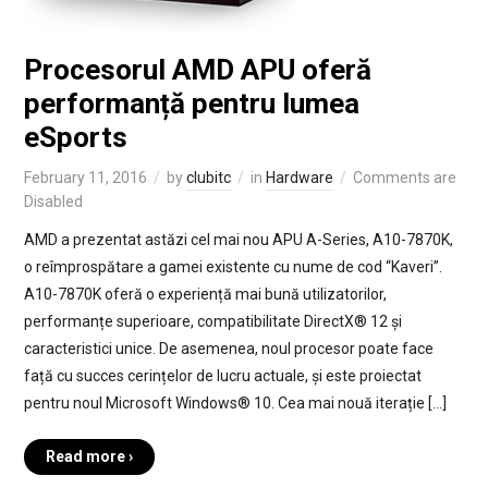
Procesorul AMD APU oferă
performanță pentru lumea
eSports
February 11, 2016
by
clubitc
in
Hardware
Comments are
Disabled
AMD a prezentat astăzi cel mai nou APU A-Series, A10-7870K,
o reîmprospătare a gamei existente cu nume de cod “Kaveri”.
A10-7870K oferă o experiență mai bună utilizatorilor,
performanțe superioare, compatibilitate DirectX® 12 și
caracteristici unice. De asemenea, noul procesor poate face
față cu succes cerințelor de lucru actuale, și este proiectat
pentru noul Microsoft Windows® 10. Cea mai nouă iterație […]
Read more ›