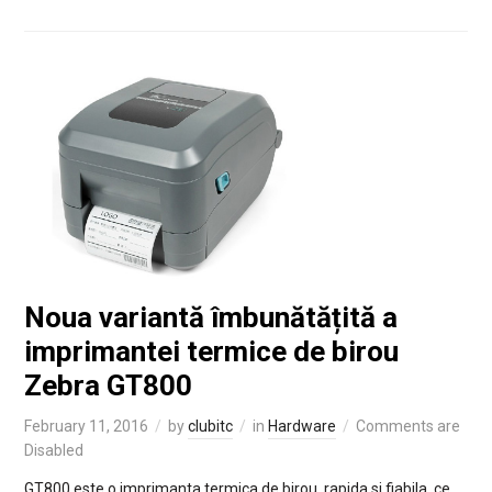
Noua variantă îmbunătățită a
imprimantei termice de birou
Zebra GT800
February 11, 2016
by
clubitc
in
Hardware
Comments are
Disabled
GT800 este o imprimanta termica de birou, rapida si fiabila, ce