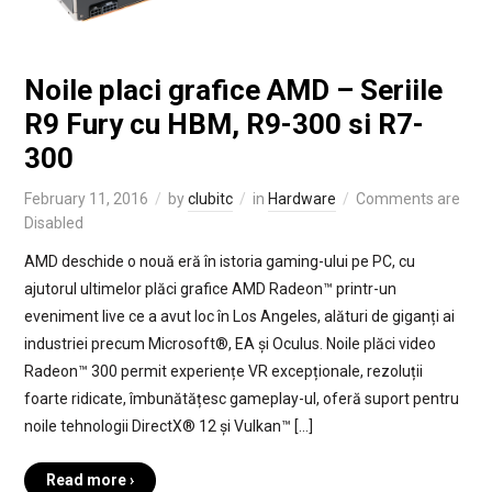
Noile placi grafice AMD – Seriile
R9 Fury cu HBM, R9-300 si R7-
300
February 11, 2016
by
clubitc
in
Hardware
Comments are
Disabled
AMD deschide o nouă eră în istoria gaming-ului pe PC, cu
ajutorul ultimelor plăci grafice AMD Radeon™ printr-un
eveniment live ce a avut loc în Los Angeles, alături de giganți ai
industriei precum Microsoft®, EA și Oculus. Noile plăci video
Radeon™ 300 permit experiențe VR excepționale, rezoluții
foarte ridicate, îmbunătățesc gameplay-ul, oferă suport pentru
noile tehnologii DirectX® 12 și Vulkan™ […]
Read more ›