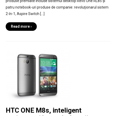
produse premiate include sistemul desktop Revo One RL85 și
patru notebook-uri produse de companie: revoluţionarul sistem
2-în-1, Aspire Switch […]
Read more ›
HTC ONE M8s, inteligent