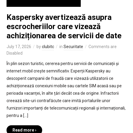
Kaspersky avertizează asupra
escrocheriilor care vizează
achiziționarea de servicii de date
July 17, 2026
by
clubitc
in
Securitate
Comments are
Disabled
În plin sezon turistic, cererea pentru servicii de comunicații și
internet mobil crește semnificativ. Experții Kaspersky au
descoperit campanii de fraudă care vizează utilizatorii ce
achiziționează conexiuni mobile sau cartele SIM acasă sau pe
perioada vacanței, în alte țări decât cea de origine. Infractorii
creează site-uri contrafăcute care imită portalurile unor
furnizori importanți de telecomunicații regionali și internaționali,
pentru a […]
Read more ›