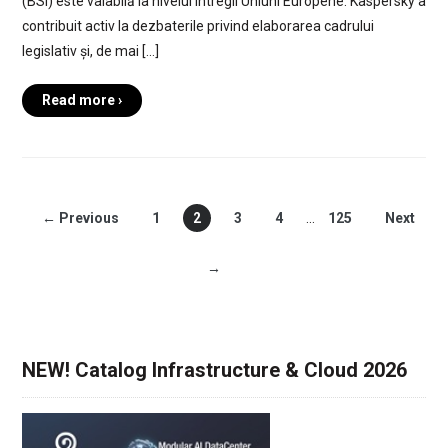
(BSI) este valabilă la nivelul întregii Uniuni Europene. Kaspersky a
contribuit activ la dezbaterile privind elaborarea cadrului
legislativ și, de mai […]
Read more ›
← Previous
1
2
3
4
…
125
Next
→
NEW! Catalog Infrastructure & Cloud 2026