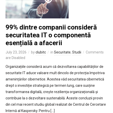
99% dintre companii consideră
securitatea IT o componentă
esențială a afacerii
July 23, 2026
by
clubitc
in
Securitate
,
Studii
Comments
are Disabled
Organizațiile consideră acum că dezvoltarea capabilităților de
securitate IT aduce valoare mult dincolo de protecția împotriva
amenințărilor cibernetice. Acestea văd securitatea cibernetică
drept o investiție strategică pe termen lung, care susține
transformarea digitală, crește reziliența organizațională și
contribuie la o dezvoltare sustenabilă. Aceste concluzii provin
din cel mai recent studiu global realizat de Centrul de Cercetare
Internă al Kaspersky. Pentru […]