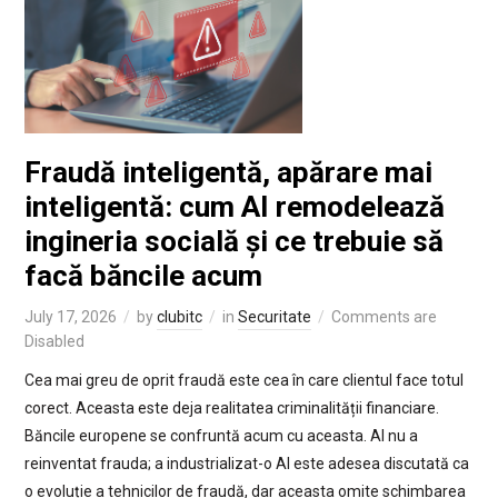
Fraudă inteligentă, apărare mai
inteligentă: cum AI remodelează
ingineria socială și ce trebuie să
facă băncile acum
July 17, 2026
by
clubitc
in
Securitate
Comments are
Disabled
Cea mai greu de oprit fraudă este cea în care clientul face totul
corect. Aceasta este deja realitatea criminalității financiare.
Băncile europene se confruntă acum cu aceasta. AI nu a
reinventat frauda; a industrializat-o AI este adesea discutată ca
o evoluție a tehnicilor de fraudă, dar aceasta omite schimbarea