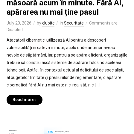
măsoară acum în minute. Fără AI,
apărarea nu mai ține pasul
July 20, 2026
by
clubitc
in
Securitate
Comments are
Disabled
Atacatorii cibernetici utilizează AI pentru a descoperi
vulnerabilități în câteva minute, acolo unde anterior aveau
nevoie de săptămâni, iar, pentru a se apăra eficient, organizațiile
trebuie să construiască sisteme de apărare folosind aceleași
tehnologii. Astfel, în contextul actual al deficitului de specialiști,
al bugetelor limitate și presiunilor de reglementare, o apărare
cibernetică fără AI nu mai este nici realistă, nici […]
Read more ›