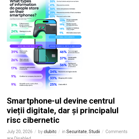
Smartphone-ul devine centrul
vieții digitale, dar și principalul
risc cibernetic
July 20, 2026
by
clubitc
in
Securitate
,
Studii
Comments
are Disabled