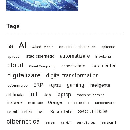
Tags
AI
5G
Allied Telesis
amenintari cibernetice
aplicatie
automatizare
atac cibernetic
aplicatii
Blockchain
cloud
Data center
conectivitate
Cloud Computing
digitalizare
digital transformation
ERP
gaming
Fujitsu
inteligenta
eCommerce
IoT
laptop
artificiala
Job
machine learning
Orange
malware
mobilitate
protectie date
ransomware
securitate
Securitate
retail
retea
SaaS
cibernetica
server
servicii IT
servicii
servicii cloud