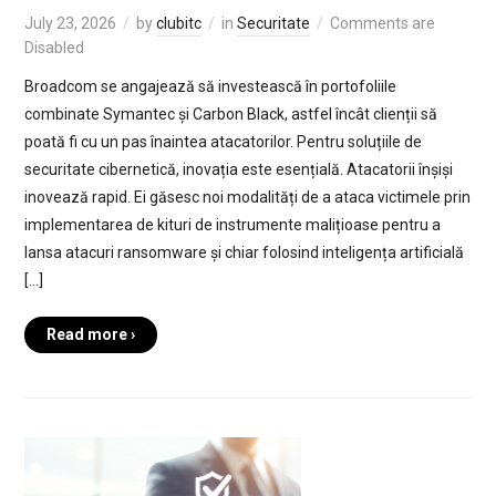
July 23, 2026
by
clubitc
in
Securitate
Comments are
Disabled
Broadcom se angajează să investească în portofoliile
combinate Symantec și Carbon Black, astfel încât clienții să
poată fi cu un pas înaintea atacatorilor. Pentru soluțiile de
securitate cibernetică, inovația este esențială. Atacatorii înșiși
inovează rapid. Ei găsesc noi modalități de a ataca victimele prin
implementarea de kituri de instrumente malițioase pentru a
lansa atacuri ransomware și chiar folosind inteligența artificială
[…]
Read more ›