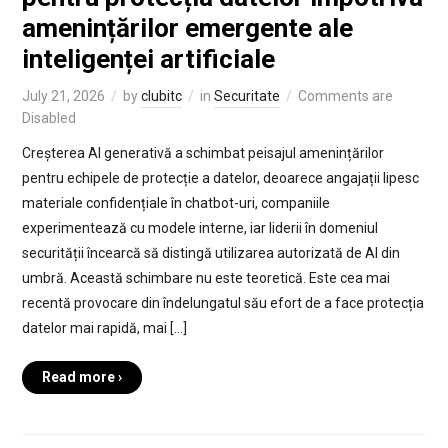
amenințărilor emergente ale
inteligenței artificiale
July 21, 2026
by
clubitc
in
Securitate
Comments are
Disabled
Creșterea AI generativă a schimbat peisajul amenințărilor
pentru echipele de protecție a datelor, deoarece angajații lipesc
materiale confidențiale în chatbot-uri, companiile
experimentează cu modele interne, iar liderii în domeniul
securității încearcă să distingă utilizarea autorizată de AI din
umbră. Această schimbare nu este teoretică. Este cea mai
recentă provocare din îndelungatul său efort de a face protecția
datelor mai rapidă, mai […]
Read more ›