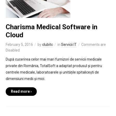
Charisma Medical Software in
Cloud
February 5, 2016
by
clubitc
in
Servicii IT
Comments are
Disabled
După cucerirea celor mai mari furnizori de servicii medicale
private din România, TotalSoft a adaptat produsul și pentru
centrele medicale, laboratoarele și unitățile spitalicești de
dimensiuni medii și mici.
Read more ›