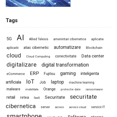
Tags
AI
5G
Allied Telesis
amenintari cibernetice
aplicatie
automatizare
atac cibernetic
aplicatii
Blockchain
cloud
Data center
conectivitate
Cloud Computing
digitalizare
digital transformation
ERP
gaming
Fujitsu
inteligenta
eCommerce
IoT
laptop
artificiala
Job
machine learning
Orange
malware
mobilitate
protectie date
ransomware
securitate
Securitate
retail
retea
SaaS
cibernetica
server
servicii IT
servicii
servicii cloud
smartphone
Software
stocare