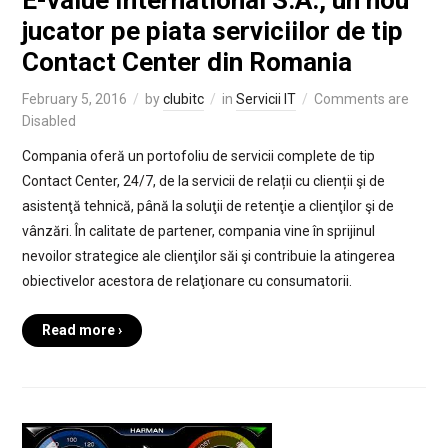
E-value International S.A., un nou
jucator pe piata serviciilor de tip
Contact Center din Romania
February 5, 2016
by
clubitc
in
Servicii IT
Comments are
Disabled
Compania oferă un portofoliu de servicii complete de tip
Contact Center, 24/7, de la servicii de relații cu clienții şi de
asistenţă tehnică, până la soluţii de retenţie a clienţilor şi de
vânzări. În calitate de partener, compania vine în sprijinul
nevoilor strategice ale clienţilor săi şi contribuie la atingerea
obiectivelor acestora de relaţionare cu consumatorii.
Read more ›