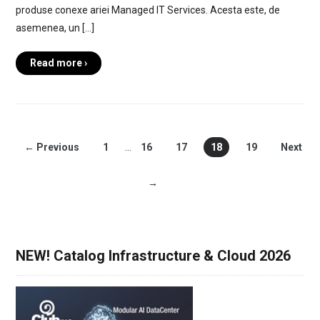
produse conexe ariei Managed IT Services. Acesta este, de
asemenea, un […]
Read more ›
← Previous
1
…
16
17
18
19
Next
→
NEW! Catalog Infrastructure & Cloud 2026