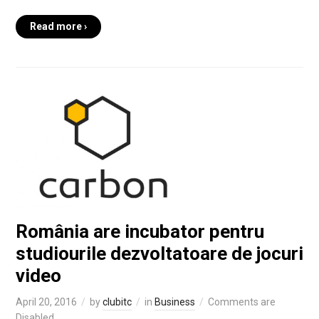
Read more ›
România are incubator pentru
studiourile dezvoltatoare de jocuri
video
April 20, 2016
by
clubitc
in
Business
Comments are
Disabled