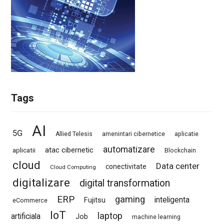
Tags
AI
5G
Allied Telesis
amenintari cibernetice
aplicatie
automatizare
atac cibernetic
aplicatii
Blockchain
cloud
Data center
conectivitate
Cloud Computing
digitalizare
digital transformation
ERP
gaming
Fujitsu
inteligenta
eCommerce
IoT
laptop
artificiala
Job
machine learning