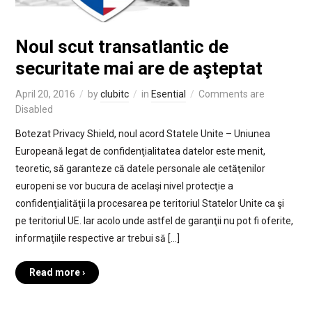
Noul scut transatlantic de
securitate mai are de aşteptat
April 20, 2016
by
clubitc
in
Esential
Comments are
Disabled
Botezat Privacy Shield, noul acord Statele Unite – Uniunea
Europeană legat de confidenţialitatea datelor este menit,
teoretic, să garanteze că datele personale ale cetăţenilor
europeni se vor bucura de acelaşi nivel protecţie a
confidenţialităţii la procesarea pe teritoriul Statelor Unite ca şi
pe teritoriul UE. Iar acolo unde astfel de garanţii nu pot fi oferite,
informaţiile respective ar trebui să […]
Read more ›