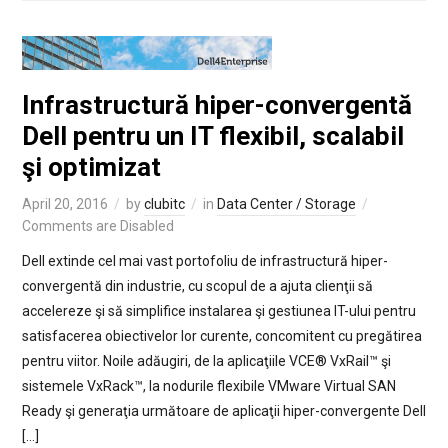
Infrastructură hiper-convergentă
Dell pentru un IT flexibil, scalabil
şi optimizat
April 20, 2016
by
clubitc
in
Data Center / Storage
Comments are Disabled
Dell extinde cel mai vast portofoliu de infrastructură hiper-
convergentă din industrie, cu scopul de a ajuta clienţii să
accelereze şi să simplifice instalarea şi gestiunea IT-ului pentru
satisfacerea obiectivelor lor curente, concomitent cu pregătirea
pentru viitor. Noile adăugiri, de la aplicaţiile VCE® VxRail™ şi
sistemele VxRack™, la nodurile flexibile VMware Virtual SAN
Ready şi generaţia următoare de aplicaţii hiper-convergente Dell
[…]