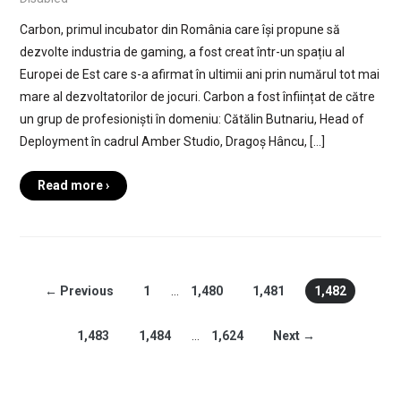
Carbon, primul incubator din România care își propune să
dezvolte industria de gaming, a fost creat într-un spațiu al
Europei de Est care s-a afirmat în ultimii ani prin numărul tot mai
mare al dezvoltatorilor de jocuri. Carbon a fost înființat de către
un grup de profesioniști în domeniu: Cătălin Butnariu, Head of
Deployment în cadrul Amber Studio, Dragoș Hâncu, […]
Read more ›
← Previous
1
…
1,480
1,481
1,482
1,483
1,484
…
1,624
Next →