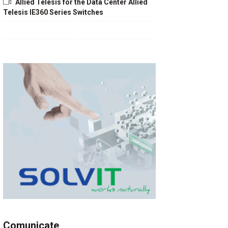
Allied Telesis for the Data Center Allied
Telesis IE360 Series Switches
Comunicate