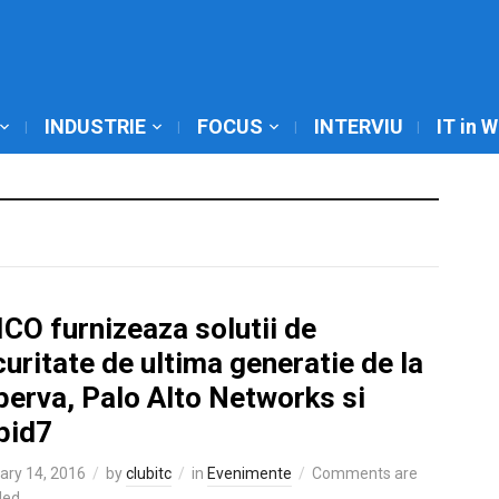
INDUSTRIE
FOCUS
INTERVIU
IT in 
CO furnizeaza solutii de
uritate de ultima generatie de la
perva, Palo Alto Networks si
pid7
ary 14, 2016
by
clubitc
in
Evenimente
Comments are
led