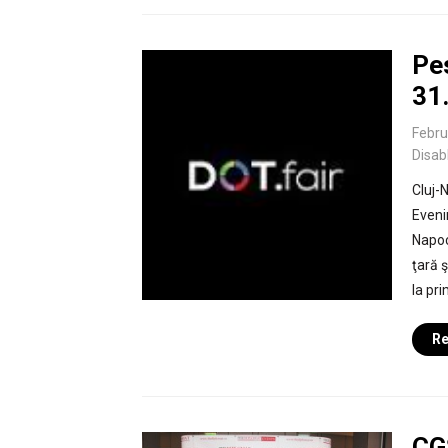
Pes
31.
Febru
Disab
Cluj-
Eveni
Napoc
ţară 
la pri
Re
CG