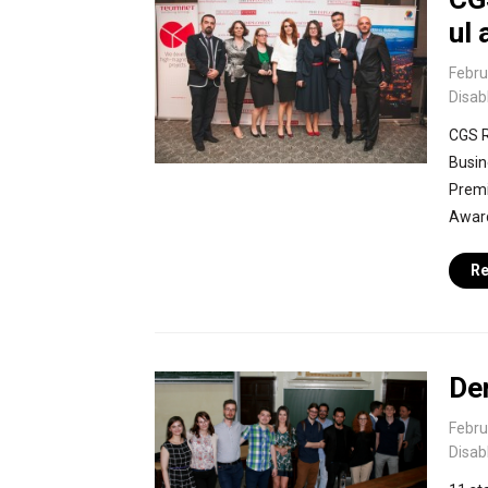
ul 
Febru
Disab
CGS R
Busin
Premi
Award
Re
De
Febru
Disab