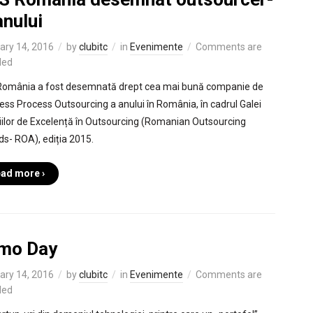
anului
ary 14, 2016
by
clubitc
in
Evenimente
Comments are
led
omânia a fost desemnată drept cea mai bună companie de
ess Process Outsourcing a anului în România, în cadrul Galei
ilor de Excelență în Outsourcing (Romanian Outsourcing
s- ROA), ediția 2015.
ad more ›
mo Day
ary 14, 2016
by
clubitc
in
Evenimente
Comments are
led