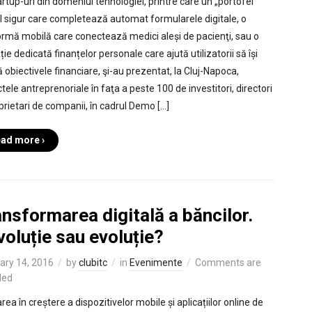
artup-uri din domeniul tehnologiei, printre care un „portofel”
al sigur care completează automat formularele digitale, o
ormă mobilă care conectează medici aleși de pacienţi, sau o
ție dedicată finanțelor personale care ajută utilizatorii să își
ă obiectivele financiare, şi-au prezentat, la Cluj-Napoca,
tele antreprenoriale în faţa a peste 100 de investitori, directori
oprietari de companii, în cadrul Demo […]
ad more ›
nsformarea digitală a băncilor.
oluție sau evoluție?
ary 14, 2016
by
clubitc
in
Evenimente
Comments are
led
area în creștere a dispozitivelor mobile și aplicațiilor online de