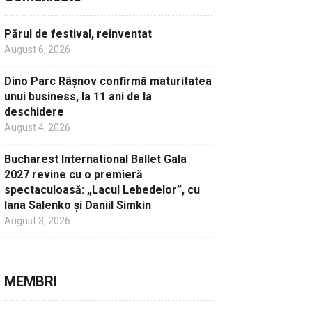
Părul de festival, reinventat
August 6, 2026
Dino Parc Râșnov confirmă maturitatea
unui business, la 11 ani de la
deschidere
August 4, 2026
Bucharest International Ballet Gala
2027 revine cu o premieră
spectaculoasă: „Lacul Lebedelor”, cu
Iana Salenko și Daniil Simkin
August 3, 2026
MEMBRI