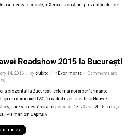
e asemenea, specialiştii Xerox au susţinut prezentări despre
awei Roadshow 2015 la București
ary 14, 2016
by
clubitc
in
Evenimente
Comments are
led
i a prezentat la București, cele mai noi și performante
logii din domeniul IT&C, în cadrul evenimentului Huawei
how, care s-a desfășurat în perioada 18-20 mai 2015, în fața
ului Pullman din Capitală.
ad more ›