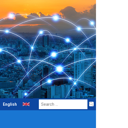
Search
English
for: