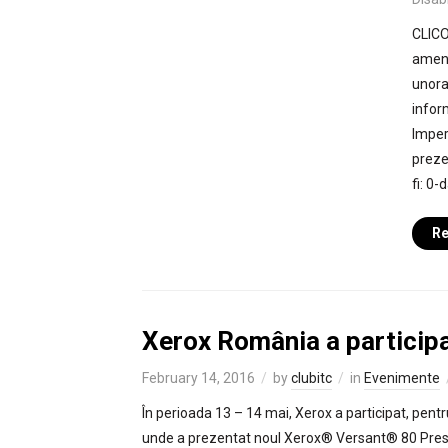
CLICO
amenin
unora
infor
Imper
preze
fi: 0-
Re
Xerox România a participa
February 14, 2016
by
clubitc
in
Evenimente
În perioada 13 – 14 mai, Xerox a participat, pentr
unde a prezentat noul Xerox® Versant® 80 Press, 