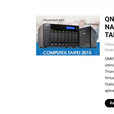
QN
NA
TA
Febru
Disab
QNAP 
ultim
Thund
Virtu
Stati
aplic
Re