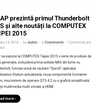
AP prezintă primul Thunderbolt
S și alte noutăți la COMPUTEX
IPEI 2015
ary 14, 2016
by
clubitc
in
Evenimente
Comments are
led
va expune la COMPUTEX Taipei 2015 o serie de produse de
ă generație, incluzând prima unitate NAS din lume cu
erbolt, funcția unică de căutare “Qsirch”, aplicația
alization Station actualizată, noua componentă Container
on, noul sistem de operare QTS 4.2 cu o grafică simplificată,
ații multimedia multi-zonale și HDMI.
ad more ›