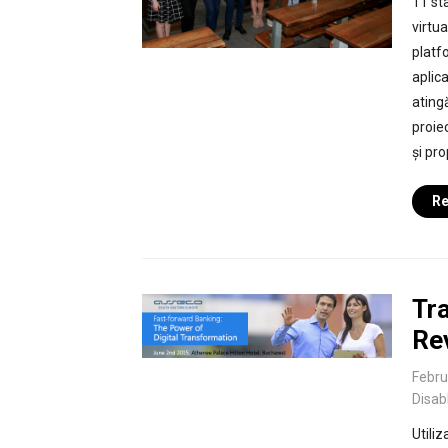
11 st
virtu
platf
aplica
ating
proiec
și pr
Re
Tra
Rev
Febru
Disab
Utiliz