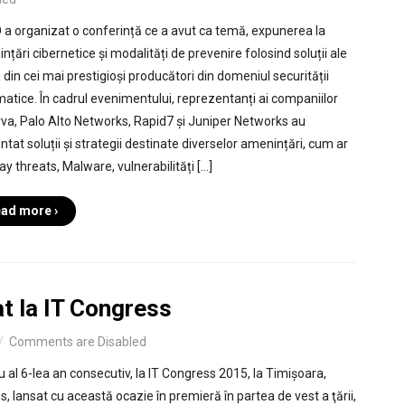
 a organizat o conferință ce a avut ca temă, expunerea la
țări cibernetice și modalități de prevenire folosind soluții ale
 din cei mai prestigioși producători din domeniul securității
matice. În cadrul evenimentului, reprezentanți ai companiilor
va, Palo Alto Networks, Rapid7 și Juniper Networks au
ntat soluții și strategii destinate diverselor amenințări, cum ar
day threats, Malware, vulnerabilități […]
ad more ›
t la IT Congress
Comments are Disabled
u al 6-lea an consecutiv, la IT Congress 2015, la Timișoara,
lansat cu această ocazie în premieră în partea de vest a ţării,