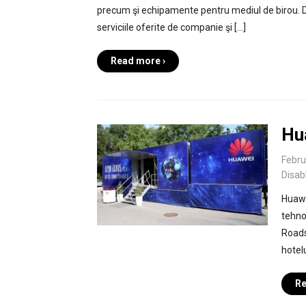
precum şi echipamente pentru mediul de birou. D
serviciile oferite de companie şi […]
Read more ›
Hu
Febru
Disab
Huawe
tehno
Roads
hotel
Re