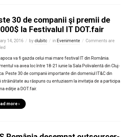
te 30 de companii şi premii de
000$ la Festivalul IT DOT.fair
ary 14, 2016
by
clubitc
in
Evenimente
Comments are
led
Napoca va fi gazda celui mai mare festival IT din România.
mentul va avea loc între 18-21 iunie la Sala Polivalentă din Cluj-
a. Peste 30 de companii importante din domeniul IT&C din
şi străinătate au răspuns cu entuziasm la invitaţia de a participa
ma ediţie a DOT.fair.
ad more ›
S România desemnat outsourcer-