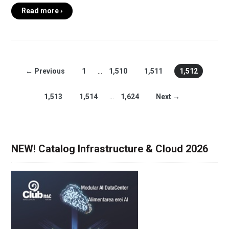
Read more ›
← Previous
1
…
1,510
1,511
1,512
1,513
1,514
…
1,624
Next →
NEW! Catalog Infrastructure & Cloud 2026