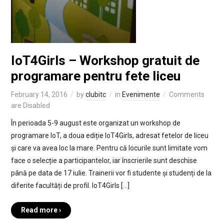
IoT4Girls – Workshop gratuit de
programare pentru fete liceu
February 14, 2016
by
clubitc
in
Evenimente
Comments
are Disabled
În perioada 5-9 august este organizat un workshop de
programare IoT, a doua ediție IoT4Girls, adresat fetelor de liceu
și care va avea loc la mare. Pentru că locurile sunt limitate vom
face o selecție a participantelor, iar înscrierile sunt deschise
până pe data de 17 iulie. Trainerii vor fi studente și studenți de la
diferite facultăți de profil. IoT4Girls […]
Read more ›