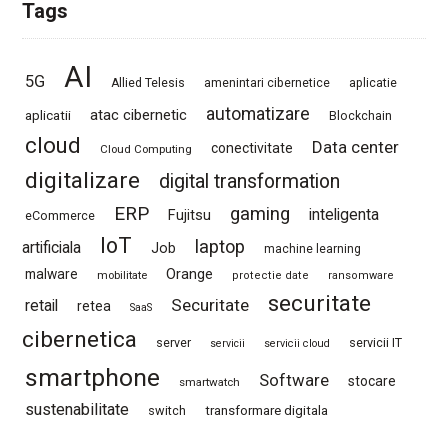
Tags
AI
5G
Allied Telesis
amenintari cibernetice
aplicatie
automatizare
atac cibernetic
aplicatii
Blockchain
cloud
Data center
conectivitate
Cloud Computing
digitalizare
digital transformation
ERP
gaming
Fujitsu
inteligenta
eCommerce
IoT
laptop
artificiala
Job
machine learning
Orange
malware
mobilitate
protectie date
ransomware
securitate
Securitate
retail
retea
SaaS
cibernetica
server
servicii IT
servicii
servicii cloud
smartphone
Software
stocare
smartwatch
sustenabilitate
switch
transformare digitala