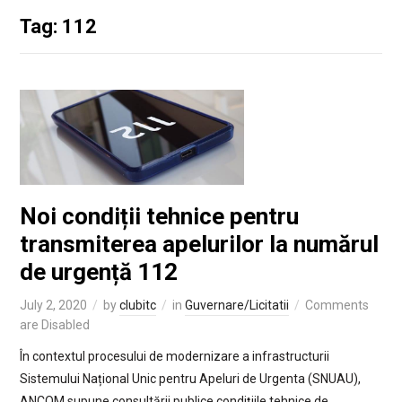
Tag: 112
Noi condiții tehnice pentru
transmiterea apelurilor la numărul
de urgență 112
July 2, 2020
by
clubitc
in
Guvernare/Licitatii
Comments
are Disabled
În contextul procesului de modernizare a infrastructurii
Sistemului Național Unic pentru Apeluri de Urgenta (SNUAU),
ANCOM supune consultării publice condițiile tehnice de