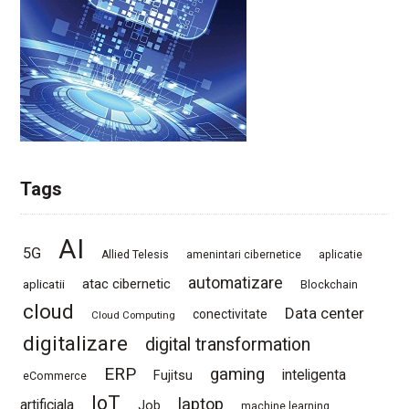
Tags
AI
5G
Allied Telesis
amenintari cibernetice
aplicatie
automatizare
atac cibernetic
aplicatii
Blockchain
cloud
Data center
conectivitate
Cloud Computing
digitalizare
digital transformation
ERP
gaming
Fujitsu
inteligenta
eCommerce
IoT
laptop
artificiala
Job
machine learning