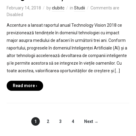
February 14, 2018
by
clubitc
in
Studii
Comments are
Disabled
Accenture a lansat raportul anual Technology Vision 2018 ce
previzionează tendințele în domeniul tehnologiei cu impact
major asupra mediului de afaceri în următorii trei ani. Conform
raportului, progresele în domeniul Inteligenței Artificiale (AI) și a
altor tehnologii accelerează devoltarea de companii inteligente
și le permite acestora să se integreze în viețile oamenilor. Cu
toate acestea, valorificarea oportunităților de creștere și […]
Read more ›
1
2
3
4
Next →