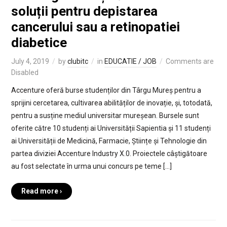
soluții pentru depistarea
cancerului sau a retinopatiei
diabetice
July 4, 2019
by
clubitc
in
EDUCATIE / JOB
Comments are
Disabled
Accenture oferă burse studenților din Târgu Mureș pentru a
sprijini cercetarea, cultivarea abilităților de inovație, și, totodată,
pentru a susține mediul universitar mureșean. Bursele sunt
oferite către 10 studenți ai Universității Sapientia și 11 studenți
ai Universității de Medicină, Farmacie, Științe și Tehnologie din
partea diviziei Accenture Industry X.0. Proiectele câștigătoare
au fost selectate în urma unui concurs pe teme […]
Read more ›