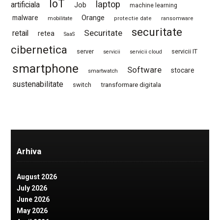
IoT
laptop
artificiala
Job
machine learning
Orange
malware
mobilitate
protectie date
ransomware
securitate
Securitate
retail
retea
SaaS
cibernetica
server
servicii IT
servicii
servicii cloud
smartphone
Software
stocare
smartwatch
sustenabilitate
switch
transformare digitala
Arhiva
August 2026
July 2026
June 2026
May 2026