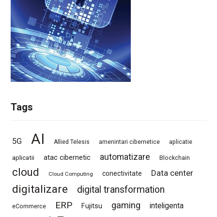
Tags
AI
5G
Allied Telesis
amenintari cibernetice
aplicatie
automatizare
atac cibernetic
aplicatii
Blockchain
cloud
Data center
conectivitate
Cloud Computing
digitalizare
digital transformation
ERP
gaming
Fujitsu
inteligenta
eCommerce