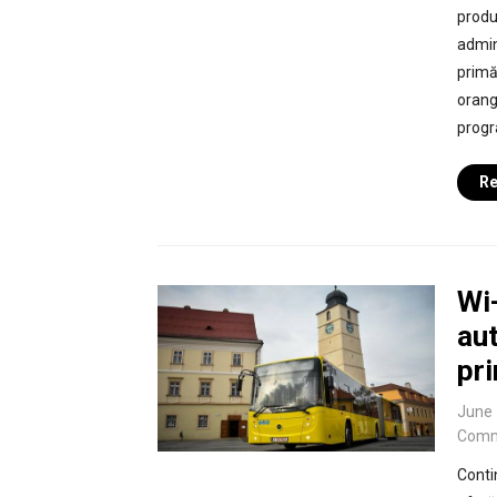
produ
admini
primăr
orang
progra
Re
Wi-
aut
pr
June 
Comm
Conti