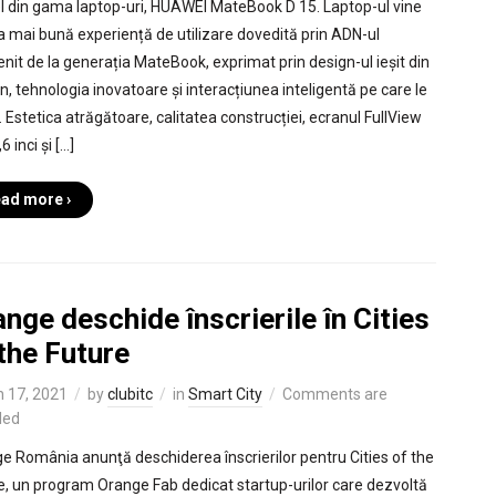
 din gama laptop-uri, HUAWEI MateBook D 15. Laptop-ul vine
a mai bună experiență de utilizare dovedită prin ADN-ul
nit de la generația MateBook, exprimat prin design-ul ieșit din
, tehnologia inovatoare și interacțiunea inteligentă pe care le
. Estetica atrăgătoare, calitatea construcției, ecranul FullView
6 inci și […]
ad more ›
nge deschide înscrierile în Cities
the Future
 17, 2021
by
clubitc
in
Smart City
Comments are
led
e România anunţă deschiderea înscrierilor pentru Cities of the
e, un program Orange Fab dedicat startup-urilor care dezvoltă