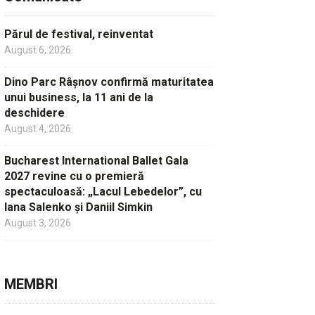
Părul de festival, reinventat
August 6, 2026
Dino Parc Râșnov confirmă maturitatea
unui business, la 11 ani de la
deschidere
August 4, 2026
Bucharest International Ballet Gala
2027 revine cu o premieră
spectaculoasă: „Lacul Lebedelor”, cu
Iana Salenko și Daniil Simkin
August 3, 2026
MEMBRI