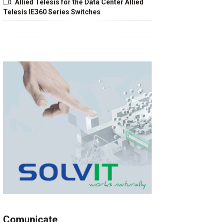
Allied Telesis for the Data Center Allied
Telesis IE360 Series Switches
Comunicate