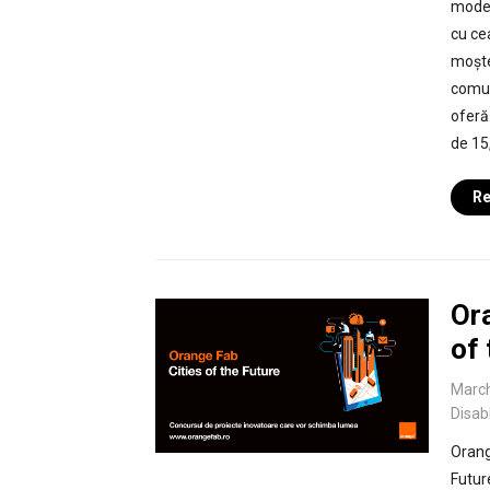
model
cu ce
moște
comun
oferă
de 15,
Re
Ora
of 
March
Disab
Orang
Futur