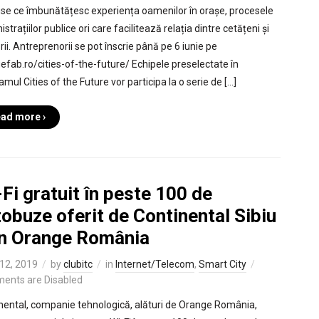
se ce îmbunătățesc experiența oamenilor în orașe, procesele
strațiilor publice ori care facilitează relația dintre cetățeni și
ii. Antreprenorii se pot înscrie până pe 6 iunie pe
efab.ro/cities-of-the-future/ Echipele preselectate în
mul Cities of the Future vor participa la o serie de […]
ad more ›
Fi gratuit în peste 100 de
obuze oferit de Continental Sibiu
in Orange România
12, 2019
by
clubitc
in
Internet/Telecom
,
Smart City
ents are Disabled
nental, companie tehnologică, alături de Orange România,