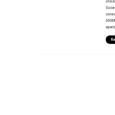
oferă
Societ
conec
500Mb
aparți
Re