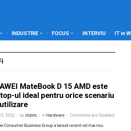
INDUSTRIE
FOCUS
INTERVIU
IT in 
Fi
AWEI MateBook D 15 AMD este
top-ul ideal pentru orice scenariu
utilizare
 15, 2022
by
clubitc
in
Hardware
Comments are Disabled
i Consumer Business Group a lansat recent cel mai nou