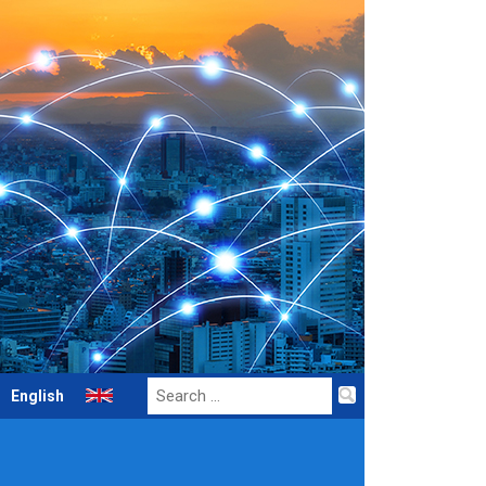
Search
English
for: