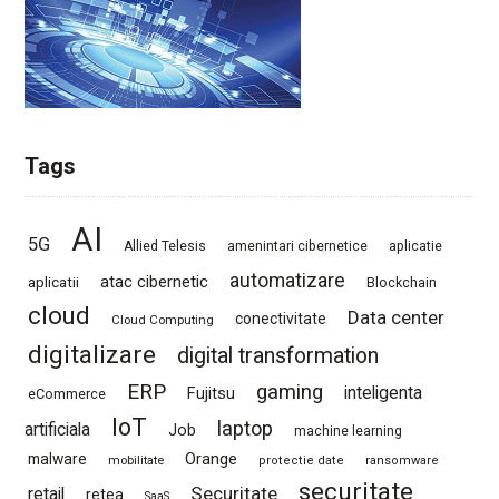
Tags
AI
5G
Allied Telesis
amenintari cibernetice
aplicatie
automatizare
atac cibernetic
aplicatii
Blockchain
cloud
Data center
conectivitate
Cloud Computing
digitalizare
digital transformation
ERP
gaming
Fujitsu
inteligenta
eCommerce
IoT
laptop
artificiala
Job
machine learning
Orange
malware
mobilitate
protectie date
ransomware
securitate
Securitate
retail
retea
SaaS