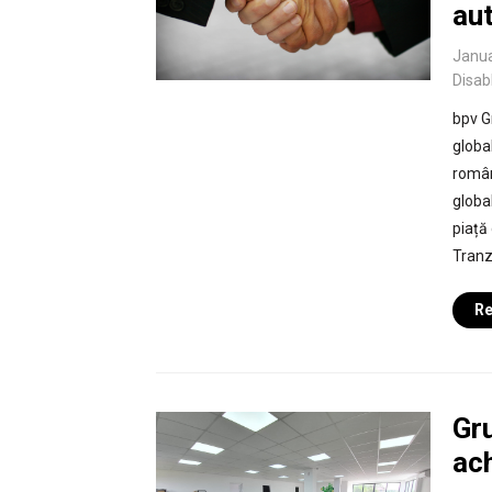
aut
Janua
Disab
bpv G
globa
român
globa
piață
Tranza
Re
Gr
ac