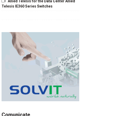
Allied Telesis for the Data Center Allied
Telesis IE360 Series Switches
Comunicate