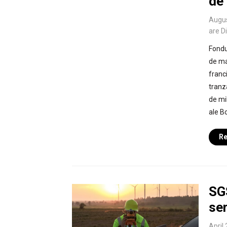
de
Augus
are D
Fondu
de ma
franc
tranz
de mi
ale B
Re
SGS
ser
April