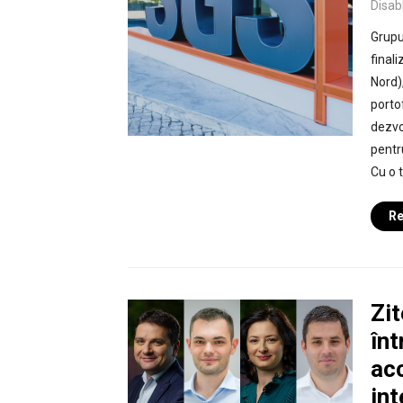
Disab
Grupul
final
Nord)
portof
dezvo
pentr
Cu o 
Re
Zit
înt
ac
int