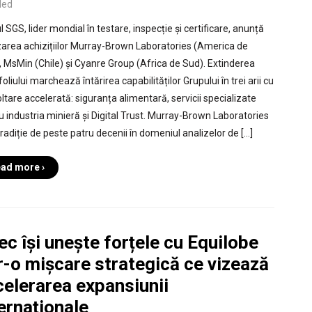
led
 SGS, lider mondial în testare, inspecție și certificare, anunță
izarea achizițiilor Murray-Brown Laboratories (America de
, MsMin (Chile) și Cyanre Group (Africa de Sud). Extinderea
oliului marchează întărirea capabilităților Grupului în trei arii cu
ltare accelerată: siguranța alimentară, servicii specializate
u industria minieră și Digital Trust. Murray-Brown Laboratories
tradiție de peste patru decenii în domeniul analizelor de […]
ad more ›
ec își unește forțele cu Equilobe
r-o mișcare strategică ce vizează
celerarea expansiunii
ernaționale