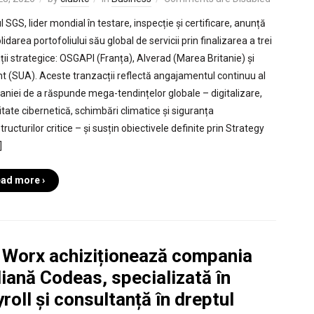
 SGS, lider mondial în testare, inspecție și certificare, anunță
idarea portofoliului său global de servicii prin finalizarea a trei
iții strategice: OSGAPI (Franța), Alverad (Marea Britanie) și
nt (SUA). Aceste tranzacții reflectă angajamentul continuu al
niei de a răspunde mega-tendințelor globale – digitalizare,
itate cibernetică, schimbări climatice și siguranța
tructurilor critice – și susțin obiectivele definite prin Strategy
]
ad more ›
 Worx achiziționează compania
liană Codeas, specializată în
roll și consultanță în dreptul