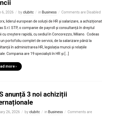
ncii
 6, 2026
by
clubitc
in
Business
Comments are Disabled
x, liderul european de soluții de HR și salarizare, a achiziționat
s S.r.l. STP, o companie de payroll și consultanță în dreptul
i cu creștere rapidă, cu sediul în Concorezzo, Milano. Codeas
un portofoliu complet de servicii, de la salarizare până la
tanță în administrarea HR, legislația muncii și relațiile
ale. Compania are 19 specialiști în HR și […]
ad more ›
 anunță 3 noi achiziții
ernaționale
ary 26, 2026
by
clubitc
in
Business
Comments are