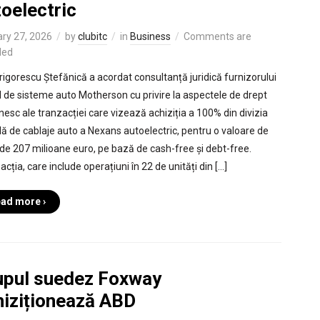
oelectric
ry 27, 2026
by
clubitc
in
Business
Comments are
led
rigorescu Ștefănică a acordat consultanță juridică furnizorului
l de sisteme auto Motherson cu privire la aspectele de drept
esc ale tranzacției care vizează achiziția a 100% din divizia
lă de cablaje auto a Nexans autoelectric, pentru o valoare de
 de 207 milioane euro, pe bază de cash-free și debt-free.
cția, care include operațiuni în 22 de unități din […]
ad more ›
upul suedez Foxway
hiziționează ABD