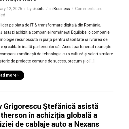
ary 12, 2026
by
clubitc
in
Business
Comments are
led
, lider pe piața de IT & transformare digitală din România,
ă astăzi achiziția companiei românești Equilobe, o companie
hnologie recunoscută în piață pentru stabilitate și livrarea de
e și calitate înaltă partenerilor săi. Acest parteneriat reunește
companii românești de tehnologie cu o cultură și valori similare
 istoric de proiecte comune de succes, precum și o […]
ad more ›
v Grigorescu Ștefănică asistă
herson în achiziția globală a
iziei de cablaje auto a Nexans