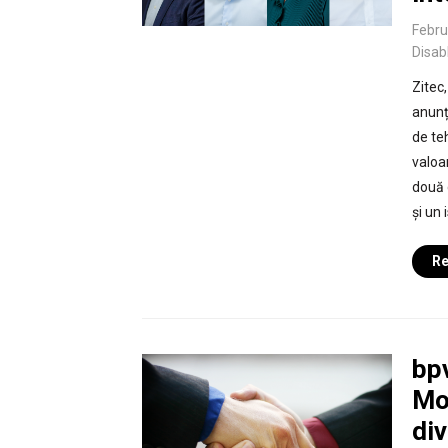
Febru
Disab
Zitec
anunț
de te
valoar
două 
și un
Re
bp
Mot
div