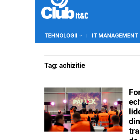
TEHNOLOGII
IT MANAGEMENT
Tag: achizitie
Fon
ec
lid
di
tra