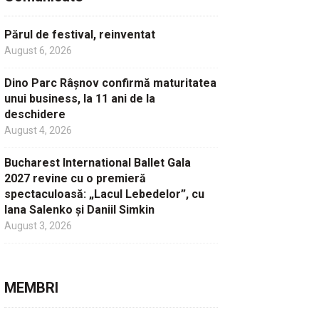
Părul de festival, reinventat
August 6, 2026
Dino Parc Râșnov confirmă maturitatea
unui business, la 11 ani de la
deschidere
August 4, 2026
Bucharest International Ballet Gala
2027 revine cu o premieră
spectaculoasă: „Lacul Lebedelor”, cu
Iana Salenko și Daniil Simkin
August 3, 2026
MEMBRI