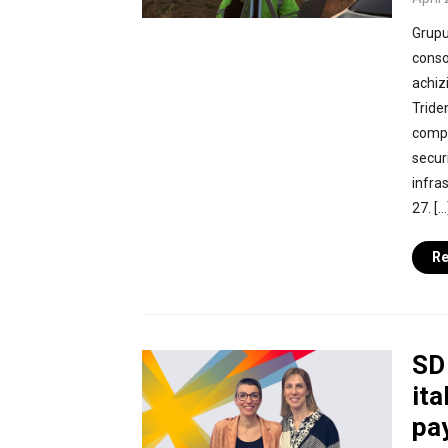
Grupul
consol
achiz
Tride
compa
secur
infras
27. […
Re
SD
ita
pay