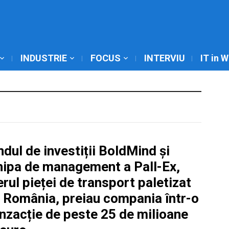
INDUSTRIE
FOCUS
INTERVIU
IT in 
dul de investiții BoldMind și
hipa de management a Pall-Ex,
erul pieței de transport paletizat
n România, preiau compania într-o
nzacție de peste 25 de milioane