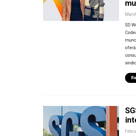
mu
March
SD Wor
Codea
munci
oferă 
consul
sindic
Re
SGS
int
Febru