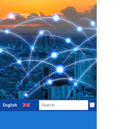
Search
English
for: