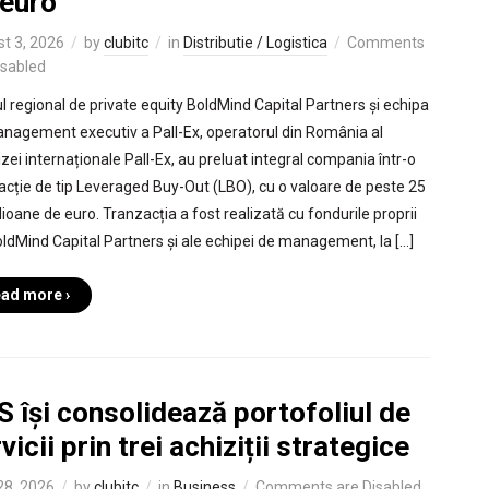
 euro
t 3, 2026
by
clubitc
in
Distributie / Logistica
Comments
isabled
l regional de private equity BoldMind Capital Partners și echipa
nagement executiv a Pall-Ex, operatorul din România al
izei internaționale Pall-Ex, au preluat integral compania într-o
acție de tip Leveraged Buy-Out (LBO), cu o valoare de peste 25
lioane de euro. Tranzacția a fost realizată cu fondurile proprii
oldMind Capital Partners și ale echipei de management, la […]
ad more ›
 își consolidează portofoliul de
vicii prin trei achiziții strategice
 28, 2026
by
clubitc
in
Business
Comments are Disabled