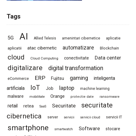
Tags
AI
5G
Allied Telesis
amenintari cibernetice
aplicatie
automatizare
atac cibernetic
aplicatii
Blockchain
cloud
Data center
conectivitate
Cloud Computing
digitalizare
digital transformation
ERP
gaming
Fujitsu
inteligenta
eCommerce
IoT
laptop
artificiala
Job
machine learning
Orange
malware
mobilitate
protectie date
ransomware
securitate
Securitate
retail
retea
SaaS
cibernetica
server
servicii IT
servicii
servicii cloud
smartphone
Software
stocare
smartwatch