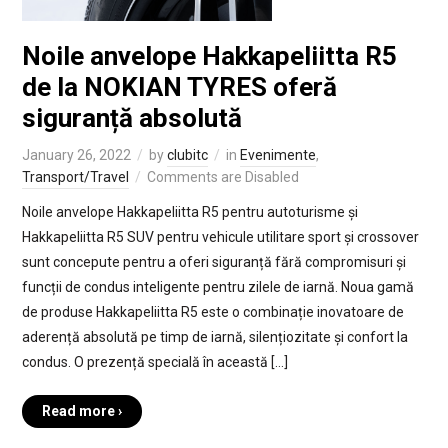
Noile anvelope Hakkapeliitta R5
de la NOKIAN TYRES oferă
siguranță absolută
January 26, 2022
by
clubitc
in
Evenimente
,
Transport/Travel
Comments are Disabled
Noile anvelope Hakkapeliitta R5 pentru autoturisme și
Hakkapeliitta R5 SUV pentru vehicule utilitare sport și crossover
sunt concepute pentru a oferi siguranță fără compromisuri și
funcții de condus inteligente pentru zilele de iarnă. Noua gamă
de produse Hakkapeliitta R5 este o combinație inovatoare de
aderență absolută pe timp de iarnă, silențiozitate și confort la
condus. O prezență specială în această […]
Read more ›