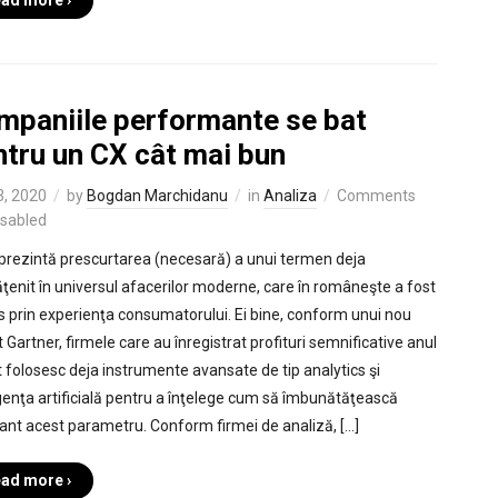
ad more ›
mpaniile performante se bat
ntru un CX cât mai bun
3, 2020
by
Bogdan Marchidanu
in
Analiza
Comments
isabled
prezintă prescurtarea (necesară) a unui termen deja
ăţenit în universul afacerilor moderne, care în româneşte a fost
s prin experienţa consumatorului. Ei bine, conform unui nou
 Gartner, firmele care au înregistrat profituri semnificative anul
t folosesc deja instrumente avansate de tip analytics şi
igenţa artificială pentru a înţelege cum să îmbunătăţească
ant acest parametru. Conform firmei de analiză, […]
ad more ›