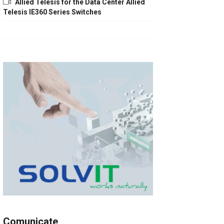
Allied Telesis for the Data Center Allied
Telesis IE360 Series Switches
Comunicate