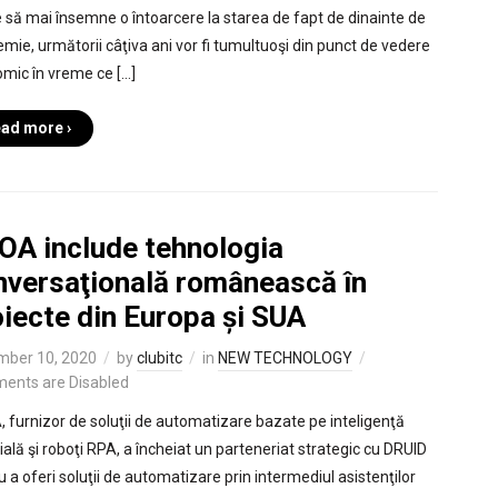
 să mai însemne o întoarcere la starea de fapt de dinainte de
mie, următorii câţiva ani vor fi tumultuoşi din punct de vedere
mic în vreme ce […]
ad more ›
OA include tehnologia
nversaţională românească în
iecte din Europa și SUA
mber 10, 2020
by
clubitc
in
NEW TECHNOLOGY
ents are Disabled
 furnizor de soluţii de automatizare bazate pe inteligenţă
cială şi roboţi RPA, a încheiat un parteneriat strategic cu DRUID
u a oferi soluţii de automatizare prin intermediul asistenţilor