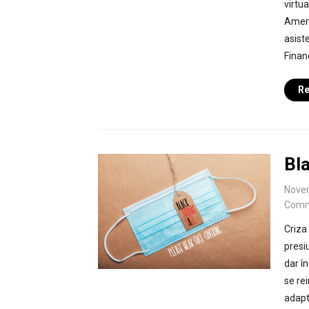
virtua
Ameri
asiste
Finan
Re
Bl
Nove
Comm
Criza
presi
dar î
se re
adapt