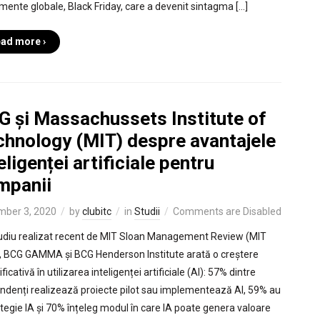
mente globale, Black Friday, care a devenit sintagma […]
ad more ›
G și Massachussets Institute of
chnology (MIT) despre avantajele
eligenței artificiale pentru
mpanii
ber 3, 2020
by
clubitc
in
Studii
Comments are Disabled
udiu realizat recent de MIT Sloan Management Review (MIT
 BCG GAMMA și BCG Henderson Institute arată o creștere
icativă în utilizarea inteligenței artificiale (AI): 57% dintre
ndenți realizează proiecte pilot sau implementează AI, 59% au
ategie IA și 70% înțeleg modul în care IA poate genera valoare