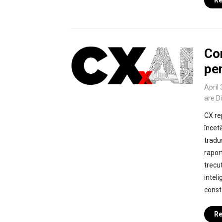
Re
Co
pe
April 
are D
CX re
încet
tradu
raport
trecu
intel
const
Re