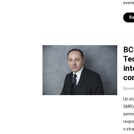
eveni
Re
BC
Te
int
co
Novem
Un st
SMR),
semnif
respo
o str