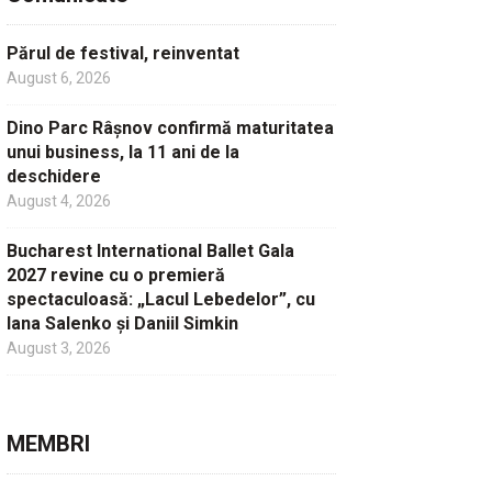
Părul de festival, reinventat
August 6, 2026
Dino Parc Râșnov confirmă maturitatea
unui business, la 11 ani de la
deschidere
August 4, 2026
Bucharest International Ballet Gala
2027 revine cu o premieră
spectaculoasă: „Lacul Lebedelor”, cu
Iana Salenko și Daniil Simkin
August 3, 2026
MEMBRI