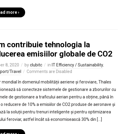
ad more ›
m contribuie tehnologia la
ducerea emisiilor globale de CO2
er 8, 2020
by
clubitc
in
IT Efficiency / Sustainability
,
port/Travel
Comments are Disabled
r mondial în domeniul mobilității aeriene și feroviare, Thales
ționează să conecteze sistemele de gestionare a zborurilor cu
mele de gestionare a traficului aerian pentru a obține, până în
 o reducere de 10% a emisiilor de CO2 produse de aeronave și
ză la soluții pentru trenuri inteligente și pentru optimizarea
cului feroviar, astfel încât să economisească 30% din […]