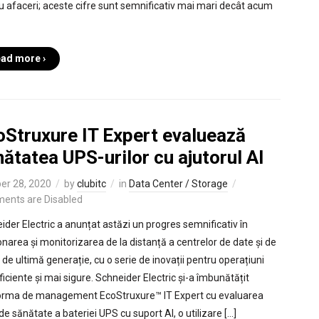
u afaceri; aceste cifre sunt semnificativ mai mari decât acum
ad more ›
oStruxure IT Expert evaluează
ătatea UPS-urilor cu ajutorul AI
er 28, 2020
by
clubitc
in
Data Center / Storage
ents are Disabled
ider Electric a anunțat astăzi un progres semnificativ în
onarea și monitorizarea de la distanță a centrelor de date și de
 de ultimă generație, cu o serie de inovații pentru operațiuni
ficiente și mai sigure. Schneider Electric și-a îmbunătățit
orma de management EcoStruxure™ IT Expert cu evaluarea
 de sănătate a bateriei UPS cu suport AI, o utilizare […]