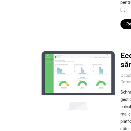
pentr
[…]
Re
Ec
săn
Octob
Comm
Schne
gesti
calcul
mai e
platf
stării