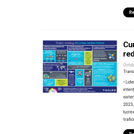
Re
Cu
re
Octob
Trans
• Lide
inten
siste
2023,
lucrea
trafi