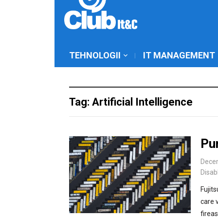
TEHNOLOGII
IT MANAGEMENT
Tag: Artificial Intelligence
Pun
Dece
Disab
Fujit
care 
firea