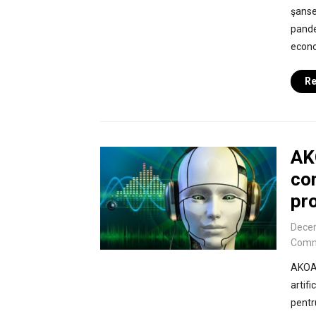
şanse
pande
econo
Re
AK
co
pro
Dece
Comm
AKOA,
artifi
pentr