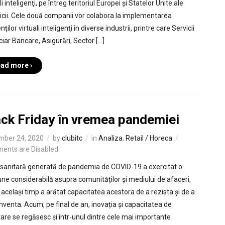
li inteligenţi, pe întreg teritoriul Europei și Statelor Unite ale
cii. Cele două companii vor colabora la implementarea
nților virtuali inteligenţi în diverse industrii, printre care Servicii
ciar Bancare, Asigurări, Sector […]
ad more ›
ack Friday în vremea pandemiei
mber 24, 2020
by
clubitc
in
Analiza
,
Retail / Horeca
ents are Disabled
 sanitară generată de pandemia de COVID-19 a exercitat o
une considerabilă asupra comunităților și mediului de afaceri,
n același timp a arătat capacitatea acestora de a rezista și de a
inventa. Acum, pe final de an, inovația și capacitatea de
are se regăsesc și într-unul dintre cele mai importante