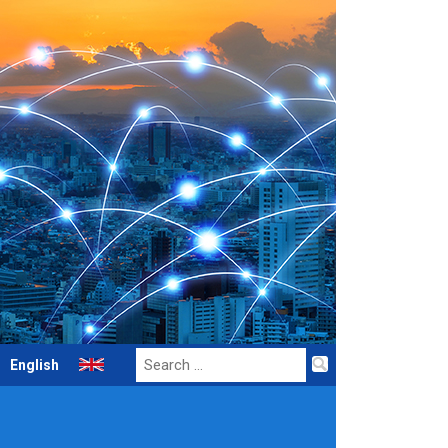
Search
English
for: