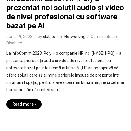
prezentat noi soluții audio și video
de nivel profesional cu software
bazat pe AI
June 19, 2023
by
clubitc
in
Networking
Comments are
Disabled
La InfoComm 2023, Poly – o companie HP Inc. (NYSE: HPQ) – a
prezentat noi soluții audio și video de nivel profesional cu
software bazat pe inteligență artificială. „HP se angajează să
ofere soluții care să elimine barierele impuse de prezența într-
un anumit spațiu, pentru a avea cea mai bună imagine și cel mai
bun sunet, fie că sunteți sau […]
Read more ›