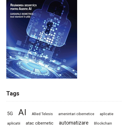
Tags
AI
5G
Allied Telesis
amenintari cibernetice
aplicatie
automatizare
atac cibernetic
aplicatii
Blockchain