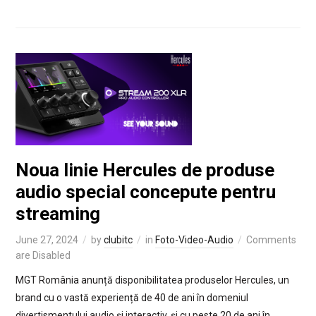
Noua linie Hercules de produse
audio special concepute pentru
streaming
June 27, 2024
by
clubitc
in
Foto-Video-Audio
Comments
are Disabled
MGT România anunță disponibilitatea produselor Hercules, un
brand cu o vastă experiență de 40 de ani în domeniul
divertismentului audio și interactiv, și cu peste 20 de ani în