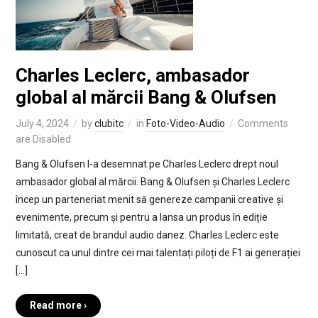
Charles Leclerc, ambasador
global al mărcii Bang & Olufsen
July 4, 2024
by
clubitc
in
Foto-Video-Audio
Comments
are Disabled
Bang & Olufsen l-a desemnat pe Charles Leclerc drept noul
ambasador global al mărcii. Bang & Olufsen și Charles Leclerc
încep un parteneriat menit să genereze campanii creative și
evenimente, precum și pentru a lansa un produs în ediție
limitată, creat de brandul audio danez. Charles Leclerc este
cunoscut ca unul dintre cei mai talentați piloți de F1 ai generației
[…]
Read more ›