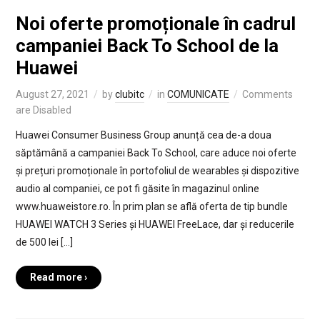
Noi oferte promoționale în cadrul
campaniei Back To School de la
Huawei
August 27, 2021
by
clubitc
in
COMUNICATE
Comments
are Disabled
Huawei Consumer Business Group anunță cea de-a doua
săptămână a campaniei Back To School, care aduce noi oferte
și prețuri promoționale în portofoliul de wearables și dispozitive
audio al companiei, ce pot fi găsite în magazinul online
www.huaweistore.ro. În prim plan se află oferta de tip bundle
HUAWEI WATCH 3 Series și HUAWEI FreeLace, dar și reducerile
de 500 lei […]
Read more ›