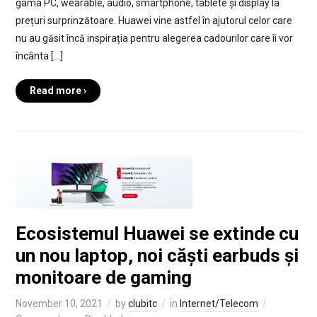
gama PC, wearable, audio, smartphone, tablete și display la
prețuri surprinzătoare. Huawei vine astfel în ajutorul celor care
nu au găsit încă inspirația pentru alegerea cadourilor care îi vor
încânta […]
Read more ›
Ecosistemul Huawei se extinde cu
un nou laptop, noi căști earbuds și
monitoare de gaming
November 10, 2021
by
clubitc
in
Internet/Telecom