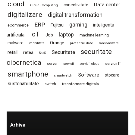
cloud
Data center
conectivitate
Cloud Computing
digitalizare
digital transformation
ERP
gaming
Fujitsu
inteligenta
eCommerce
IoT
laptop
artificiala
Job
machine learning
Orange
malware
mobilitate
protectie date
ransomware
securitate
Securitate
retail
retea
SaaS
cibernetica
server
servicii IT
servicii
servicii cloud
smartphone
Software
stocare
smartwatch
sustenabilitate
switch
transformare digitala
Arhiva