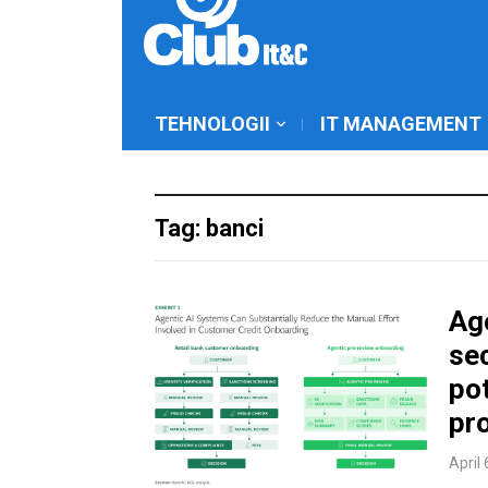
TEHNOLOGII
IT MANAGEMENT
Tag: banci
Age
sec
pot
pro
April 