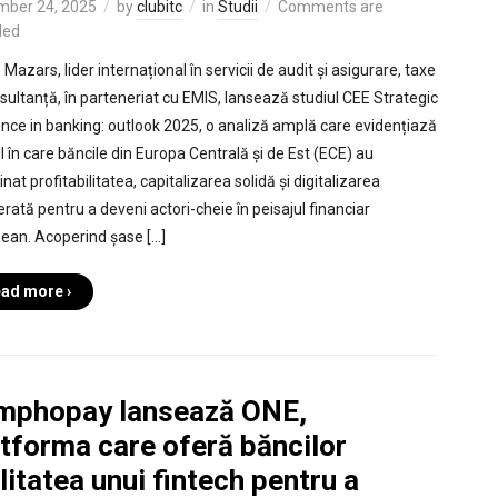
mber 24, 2025
by
clubitc
in
Studii
Comments are
led
 Mazars, lider internațional în servicii de audit și asigurare, taxe
nsultanță, în parteneriat cu EMIS, lansează studiul CEE Strategic
ience in banking: outlook 2025, o analiză amplă care evidențiază
 în care băncile din Europa Centrală și de Est (ECE) au
at profitabilitatea, capitalizarea solidă și digitalizarea
erată pentru a deveni actori-cheie în peisajul financiar
ean. Acoperind șase […]
ad more ›
mphopay lansează ONE,
tforma care oferă băncilor
litatea unui fintech pentru a