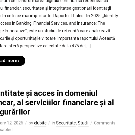
sură ce transformarea digitală continuă să redefinească
ul financiar, securitatea și integritatea gestionării identității
 din ce în ce mai importante. Raportul Thales din 2025, „Identity
ccess in Banking, Financial Services, and Insurance: The
e Imperative”, este un studiu de referință care analizează
cările și oportunitățile viitoare. Importanța raportului Această
tare oferă perspective colectate de la 475 de […]
ad more ›
ntitate și acces în domeniul
car, al serviciilor financiare și al
gurărilor
ary 12, 2026
by
clubitc
in
Securitate
,
Studii
Comments
isabled