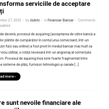
nsforma serviciile de acceptare
ți
mber 27, 2025
by
clubitc
in
Financiar-Bancar
Comments
isabled
de decenii, procesul de acquiring (acceptarea de către bancă a
or plătite de cumpărător în contul unui comerciant, într-un
in fizic sau online) a fost privit în mediul bancar mai mult ca
viciu utilitar, o rotiță necesară într-un angrenaj al comerțului
n. Procesul de aquiring însă este foarte fragmentat între
e sisteme de plăți, furnizori tehnologici și canale […]
ad more ›
e sunt nevoile financiare ale