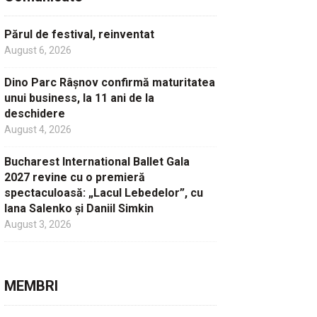
Părul de festival, reinventat
August 6, 2026
Dino Parc Râșnov confirmă maturitatea
unui business, la 11 ani de la
deschidere
August 4, 2026
Bucharest International Ballet Gala
2027 revine cu o premieră
spectaculoasă: „Lacul Lebedelor”, cu
Iana Salenko și Daniil Simkin
August 3, 2026
MEMBRI