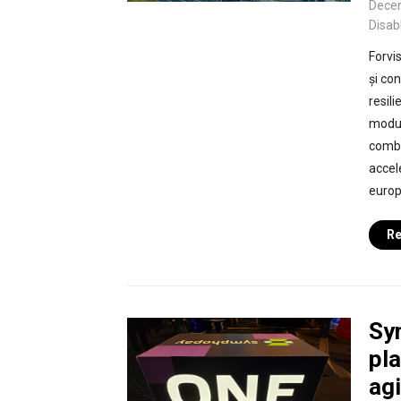
Dece
Disab
Forvis
și co
resil
modul
combin
accel
europ
Re
Sy
pla
agi