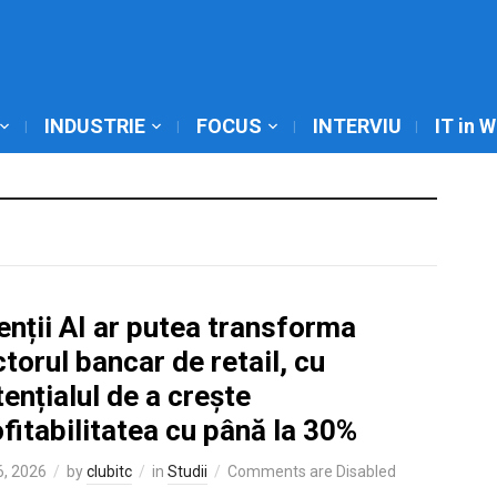
INDUSTRIE
FOCUS
INTERVIU
IT in 
nții AI ar putea transforma
torul bancar de retail, cu
ențialul de a crește
fitabilitatea cu până la 30%
6, 2026
by
clubitc
in
Studii
Comments are Disabled