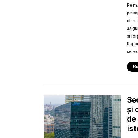
Pe mă
peisa
ident
asigur
și fo
Rapor
servic
Re
Se
și 
de 
ist