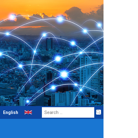
Search
English
for: