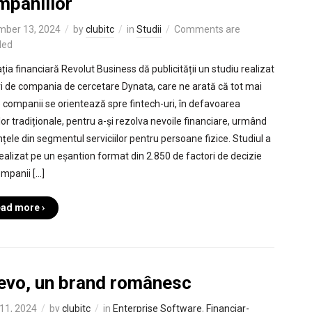
mpaniilor
mber 13, 2024
by
clubitc
in
Studii
Comments are
led
ția financiară Revolut Business dă publicității un studiu realizat
ri de compania de cercetare Dynata, care ne arată că tot mai
 companii se orientează spre fintech-uri, în defavoarea
lor tradiționale, pentru a-și rezolva nevoile financiare, urmând
nțele din segmentul serviciilor pentru persoane fizice. Studiul a
realizat pe un eșantion format din 2.850 de factori de decizie
ompanii […]
ad more ›
levo, un brand românesc
11, 2024
by
clubitc
in
Enterprise Software
,
Financiar-