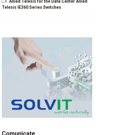
Allied Telesis for the Data Center Allied
Telesis IE360 Series Switches
Comunicate