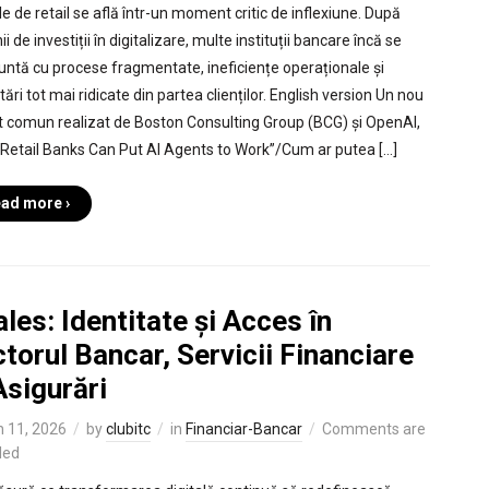
le de retail se află într-un moment critic de inflexiune. După
i de investiții în digitalizare, multe instituții bancare încă se
untă cu procese fragmentate, ineficiențe operaționale și
ări tot mai ridicate din partea clienților. English version Un nou
t comun realizat de Boston Consulting Group (BCG) și OpenAI,
Retail Banks Can Put AI Agents to Work”/Cum ar putea […]
ad more ›
les: Identitate și Acces în
torul Bancar, Servicii Financiare
Asigurări
 11, 2026
by
clubitc
in
Financiar-Bancar
Comments are
led