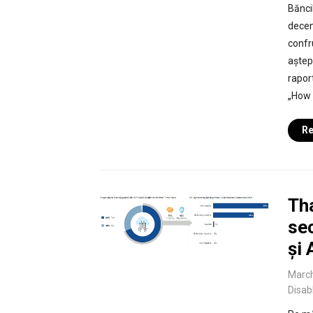
Bănci
deceni
confr
aștept
rapor
„How 
Re
Tha
sec
și 
March
Disab