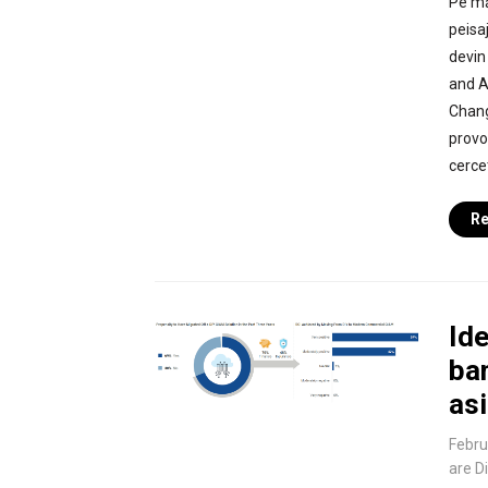
Pe mă
peisaj
devin
and A
Chang
provo
cerce
Re
Ide
ban
asi
Febru
are D