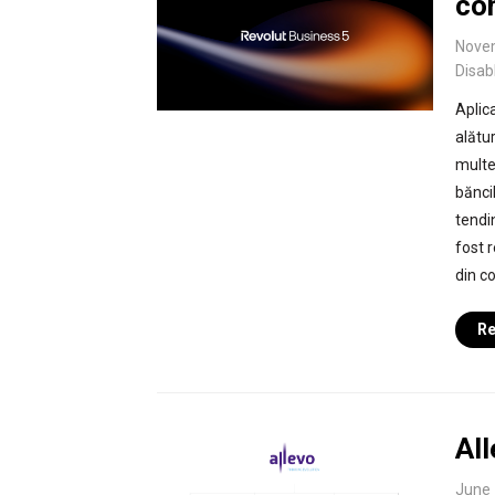
co
Nove
Disab
Aplica
alătu
multe
bănci
tendi
fost 
din c
Re
Al
June 