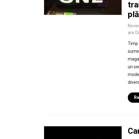
tra
plă
Nove
are D
Timp 
sumel
magaz
un ser
moder
divers
Re
Car