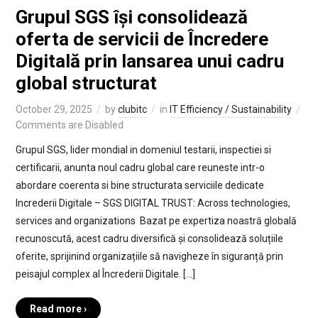
Grupul SGS își consolidează
oferta de servicii de Încredere
Digitală prin lansarea unui cadru
global structurat
October 29, 2025
by
clubitc
in
IT Efficiency / Sustainability
Comments are Disabled
Grupul SGS, lider mondial in domeniul testarii, inspectiei si
certificarii, anunta noul cadru global care reuneste intr-o
abordare coerenta si bine structurata serviciile dedicate
Increderii Digitale – SGS DIGITAL TRUST: Across technologies,
services and organizations Bazat pe expertiza noastră globală
recunoscută, acest cadru diversifică și consolidează soluțiile
oferite, sprijinind organizațiile să navigheze în siguranță prin
peisajul complex al Încrederii Digitale. […]
Read more ›