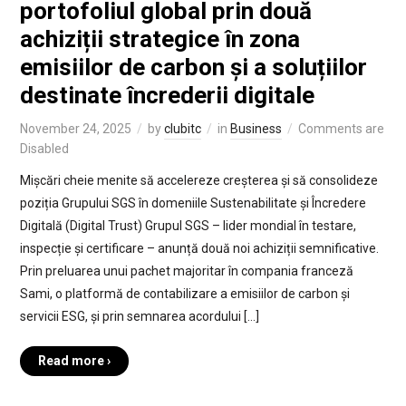
portofoliul global prin două
achiziții strategice în zona
emisiilor de carbon și a soluțiilor
destinate încrederii digitale
November 24, 2025
by
clubitc
in
Business
Comments are
Disabled
Mișcări cheie menite să accelereze creșterea și să consolideze
poziția Grupului SGS în domeniile Sustenabilitate și Încredere
Digitală (Digital Trust) Grupul SGS – lider mondial în testare,
inspecție și certificare – anunță două noi achiziții semnificative.
Prin preluarea unui pachet majoritar în compania franceză
Sami, o platformă de contabilizare a emisiilor de carbon și
servicii ESG, și prin semnarea acordului […]
Read more ›