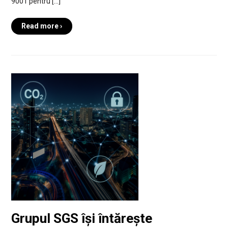
9001 pentru […]
Read more ›
Grupul SGS își întărește