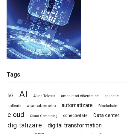
Tags
AI
5G
Allied Telesis
amenintari cibernetice
aplicatie
automatizare
atac cibernetic
aplicatii
Blockchain
cloud
Data center
conectivitate
Cloud Computing
digitalizare
digital transformation