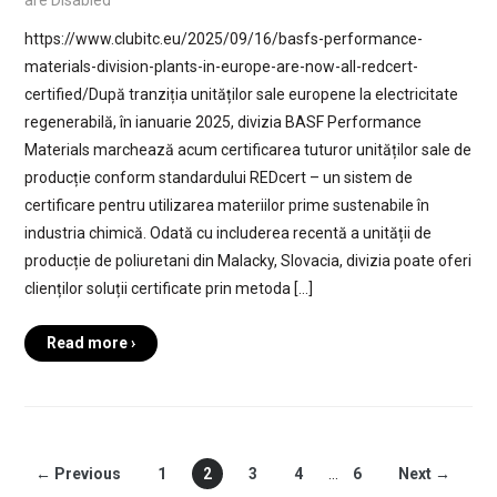
are Disabled
https://www.clubitc.eu/2025/09/16/basfs-performance-
materials-division-plants-in-europe-are-now-all-redcert-
certified/După tranziția unităților sale europene la electricitate
regenerabilă, în ianuarie 2025, divizia BASF Performance
Materials marchează acum certificarea tuturor unităților sale de
producție conform standardului REDcert – un sistem de
certificare pentru utilizarea materiilor prime sustenabile în
industria chimică. Odată cu includerea recentă a unității de
producție de poliuretani din Malacky, Slovacia, divizia poate oferi
clienților soluții certificate prin metoda […]
Read more ›
← Previous
1
2
3
4
…
6
Next →