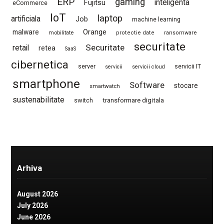
ERP
gaming
Fujitsu
inteligenta
eCommerce
IoT
laptop
artificiala
Job
machine learning
Orange
malware
mobilitate
protectie date
ransomware
securitate
Securitate
retail
retea
SaaS
cibernetica
server
servicii IT
servicii
servicii cloud
smartphone
Software
stocare
smartwatch
sustenabilitate
switch
transformare digitala
Arhiva
August 2026
July 2026
June 2026