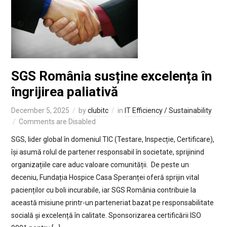
SGS România susține excelența în
îngrijirea paliativă
December 5, 2025
by
clubitc
in
IT Efficiency / Sustainability
Comments are Disabled
SGS, lider global în domeniul TIC (Testare, Inspecție, Certificare),
își asumă rolul de partener responsabil în societate, sprijinind
organizațiile care aduc valoare comunității. De peste un
deceniu, Fundația Hospice Casa Speranței oferă sprijin vital
pacienților cu boli incurabile, iar SGS România contribuie la
această misiune printr-un parteneriat bazat pe responsabilitate
socială și excelență în calitate. Sponsorizarea certificării ISO