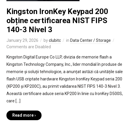
Kingston IronKey Keypad 200
obține certificarea NIST FIPS
140-3 Nivel 3
January 29, 2026
by
clubitc
in
Data Center / Storage
Comments are Disabled
Kingston Digital Europe Co LLP, divizia de memorie flash a
Kingston Technology Company, Inc., lider mondial în produse de
memorie și soluții tehnologice, a anunțat astăzi că unitățile sale
flash USB criptate hardware Kingston IronKey Keypad seria 200
(KP200 și KP200C), au primit validarea NIST FIPS 140-3 Nivel 3.
Această certificare aduce seria KP200 în linie cu IronKey D500S,
care […]
Read more ›