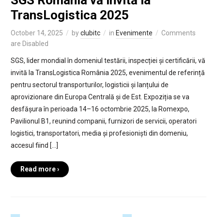
SGS Romania vă invită la
TransLogistica 2025
October 14, 2025
by
clubitc
in
Evenimente
Comments
are Disabled
SGS, lider mondial în domeniul testării, inspecției și certificării, vă
invită la TransLogistica România 2025, evenimentul de referință
pentru sectorul transporturilor, logisticii și lanțului de
aprovizionare din Europa Centrală și de Est. Expoziția se va
desfășura în perioada 14–16 octombrie 2025, la Romexpo,
Pavilionul B1, reunind companii, furnizori de servicii, operatori
logistici, transportatori, media și profesioniști din domeniu,
accesul fiind […]
Read more ›