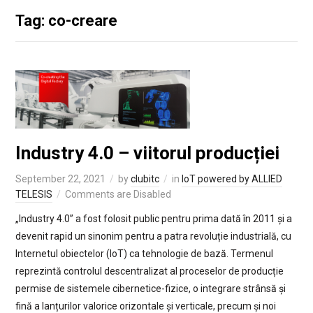
Tag: co-creare
Industry 4.0 – viitorul producției
September 22, 2021
by
clubitc
in
IoT powered by ALLIED
TELESIS
Comments are Disabled
„Industry 4.0” a fost folosit public pentru prima dată în 2011 și a
devenit rapid un sinonim pentru a patra revoluție industrială, cu
Internetul obiectelor (IoT) ca tehnologie de bază. Termenul
reprezintă controlul descentralizat al proceselor de producție
permise de sistemele cibernetice-fizice, o integrare strânsă și
fină a lanțurilor valorice orizontale și verticale, precum și noi