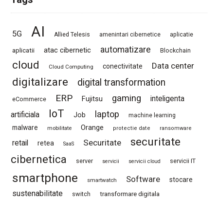
AI
5G
Allied Telesis
amenintari cibernetice
aplicatie
automatizare
atac cibernetic
aplicatii
Blockchain
cloud
Data center
conectivitate
Cloud Computing
digitalizare
digital transformation
ERP
gaming
Fujitsu
inteligenta
eCommerce
IoT
laptop
artificiala
Job
machine learning
Orange
malware
mobilitate
protectie date
ransomware
securitate
Securitate
retail
retea
SaaS
cibernetica
server
servicii IT
servicii
servicii cloud
smartphone
Software
stocare
smartwatch
sustenabilitate
switch
transformare digitala