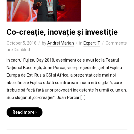
Co-creație, inovație și investiție
October 5, 2018
by
Andrei Marian
in
Expert IT
Comments
are Disabled
În cadrul Fujitsu Day 2018, eveniment ce e avut loc la Teatrul
Național București, Juan Porcar, vice-președinte, șef al Fujitsu
Europa de Est, Rusia CSI și Africa, a prezentat cele mai noi
abordări ale Fujitsu odată cu intrarea în noua eră digitală, care
trebuie să facă față unor provocări inexistente în urmă cu un an.
Sub sloganul „co-creației”, Juan Porcar […]
Read more ›