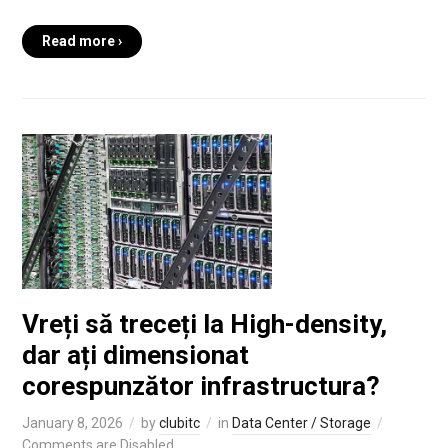
Read more ›
Vreți să treceți la High-density,
dar ați dimensionat
corespunzător infrastructura?
January 8, 2026
by
clubitc
in
Data Center / Storage
Comments are Disabled