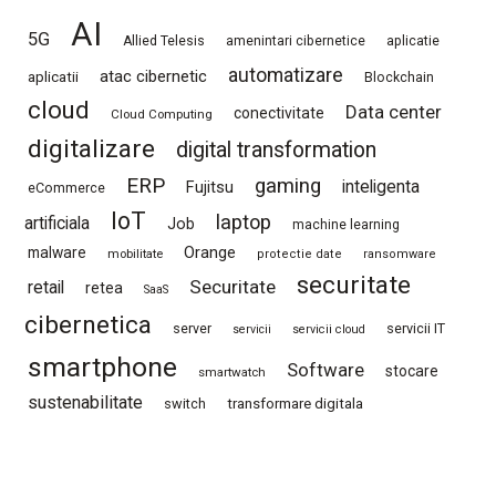
AI
5G
Allied Telesis
amenintari cibernetice
aplicatie
automatizare
atac cibernetic
aplicatii
Blockchain
cloud
Data center
conectivitate
Cloud Computing
digitalizare
digital transformation
ERP
gaming
Fujitsu
inteligenta
eCommerce
IoT
laptop
artificiala
Job
machine learning
Orange
malware
mobilitate
protectie date
ransomware
securitate
Securitate
retail
retea
SaaS
cibernetica
server
servicii IT
servicii
servicii cloud
smartphone
Software
stocare
smartwatch
sustenabilitate
switch
transformare digitala