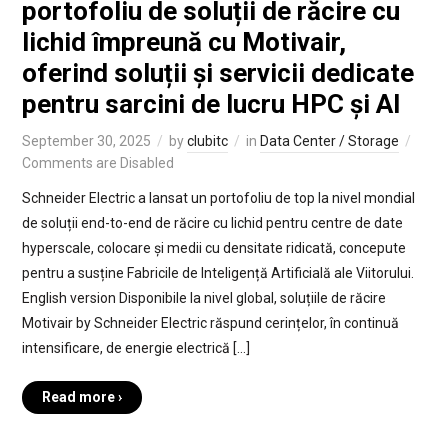
portofoliu de soluții de răcire cu
lichid împreună cu Motivair,
oferind soluții și servicii dedicate
pentru sarcini de lucru HPC și AI
September 30, 2025
by
clubitc
in
Data Center / Storage
Comments are Disabled
Schneider Electric a lansat un portofoliu de top la nivel mondial
de soluții end-to-end de răcire cu lichid pentru centre de date
hyperscale, colocare și medii cu densitate ridicată, concepute
pentru a susține Fabricile de Inteligență Artificială ale Viitorului.
English version Disponibile la nivel global, soluțiile de răcire
Motivair by Schneider Electric răspund cerințelor, în continuă
intensificare, de energie electrică […]
Read more ›