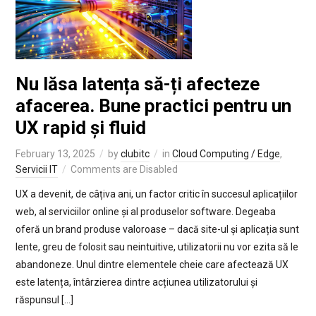
Nu lăsa latența să-ți afecteze
afacerea. Bune practici pentru un
UX rapid și fluid
February 13, 2025
by
clubitc
in
Cloud Computing / Edge
,
Servicii IT
Comments are Disabled
UX a devenit, de câțiva ani, un factor critic în succesul aplicațiilor
web, al serviciilor online și al produselor software. Degeaba
oferă un brand produse valoroase – dacă site-ul și aplicația sunt
lente, greu de folosit sau neintuitive, utilizatorii nu vor ezita să le
abandoneze. Unul dintre elementele cheie care afectează UX
este latența, întârzierea dintre acțiunea utilizatorului și
răspunsul […]