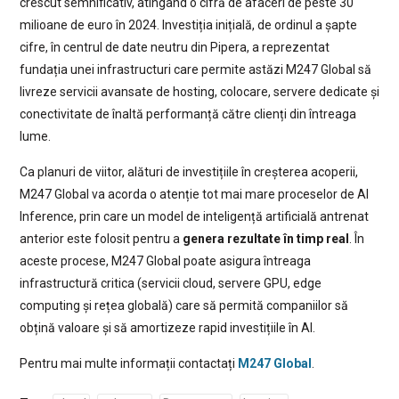
crescut semnificativ, atingând o cifră de afaceri de peste 30
milioane de euro în 2024. Investiția inițială, de ordinul a șapte
cifre, în centrul de date neutru din Pipera, a reprezentat
fundația unei infrastructuri care permite astăzi M247 Global să
livreze servicii avansate de hosting, colocare, servere dedicate și
conectivitate de înaltă performanță către clienți din întreaga
lume.
Ca planuri de viitor, alături de investițiile în creșterea acoperii,
M247 Global va acorda o atenție tot mai mare proceselor de AI
Inference, prin care un model de inteligență artificială antrenat
anterior este folosit pentru a
genera rezultate în timp real
. În
aceste procese, M247 Global poate asigura întreaga
infrastructură critica (servicii cloud, servere GPU, edge
computing și rețea globală) care să permită companiilor să
obțină valoare și să amortizeze rapid investițiile în AI.
Pentru mai multe informații contactați
M247 Global
.