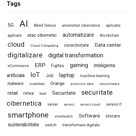
Tags
AI
5G
Allied Telesis
amenintari cibernetice
aplicatie
automatizare
atac cibernetic
aplicatii
Blockchain
cloud
Data center
conectivitate
Cloud Computing
digitalizare
digital transformation
ERP
gaming
Fujitsu
inteligenta
eCommerce
IoT
laptop
artificiala
Job
machine learning
Orange
malware
mobilitate
protectie date
ransomware
securitate
Securitate
retail
retea
SaaS
cibernetica
server
servicii IT
servicii
servicii cloud
smartphone
Software
stocare
smartwatch
sustenabilitate
switch
transformare digitala