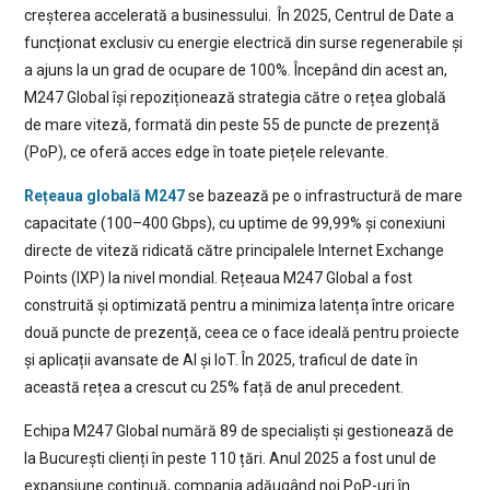
creșterea accelerată a businessului. În 2025, Centrul de Date a
funcționat exclusiv cu energie electrică din surse regenerabile și
a ajuns la un grad de ocupare de 100%. Începând din acest an,
M247 Global își repoziționează strategia către o rețea globală
de mare viteză, formată din peste 55 de puncte de prezență
(PoP), ce oferă acces edge în toate piețele relevante.
Rețeaua globală M247
se bazează pe o infrastructură de mare
capacitate (100–400 Gbps), cu uptime de 99,99% și conexiuni
directe de viteză ridicată către principalele Internet Exchange
Points (IXP) la nivel mondial. Rețeaua M247 Global a fost
construită și optimizată pentru a minimiza latența între oricare
două puncte de prezență, ceea ce o face ideală pentru proiecte
și aplicații avansate de AI și IoT. În 2025, traficul de date în
această rețea a crescut cu 25% față de anul precedent.
Echipa M247 Global numără 89 de specialiști și gestionează de
la București clienți în peste 110 țări. Anul 2025 a fost unul de
expansiune continuă, compania adăugând noi PoP-uri în