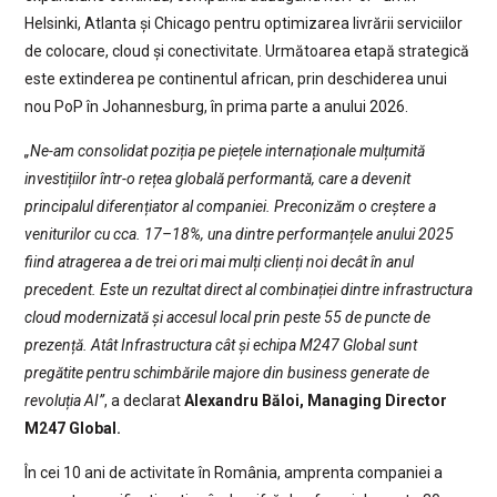
Helsinki, Atlanta și Chicago pentru optimizarea livrării serviciilor
de colocare, cloud și conectivitate. Următoarea etapă strategică
este extinderea pe continentul african, prin deschiderea unui
nou PoP în Johannesburg, în prima parte a anului 2026.
„Ne-am consolidat poziția pe piețele internaționale mulțumită
investițiilor într-o rețea globală performantă, care a devenit
principalul diferențiator al companiei. Preconizăm o creștere a
veniturilor cu cca. 17–18%, una dintre performanțele anului 2025
fiind atragerea a de trei ori mai mulți clienți noi decât în anul
precedent. Este un rezultat direct al combinației dintre infrastructura
cloud modernizată și accesul local prin peste 55 de puncte de
prezență. Atât Infrastructura cât și echipa M247 Global sunt
pregătite pentru schimbările majore din business generate de
revoluția AI”
, a declarat
Alexandru Băloi, Managing Director
M247 Global.
În cei 10 ani de activitate în România, amprenta companiei a