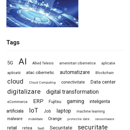
Tags
AI
5G
Allied Telesis
amenintari cibernetice
aplicatie
automatizare
atac cibernetic
aplicatii
Blockchain
cloud
Data center
conectivitate
Cloud Computing
digitalizare
digital transformation
ERP
gaming
Fujitsu
inteligenta
eCommerce
IoT
laptop
artificiala
Job
machine learning
Orange
malware
mobilitate
protectie date
ransomware
securitate
Securitate
retail
retea
SaaS