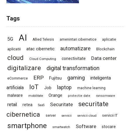
Tags
AI
5G
Allied Telesis
amenintari cibernetice
aplicatie
automatizare
atac cibernetic
aplicatii
Blockchain
cloud
Data center
conectivitate
Cloud Computing
digitalizare
digital transformation
ERP
gaming
Fujitsu
inteligenta
eCommerce
IoT
laptop
artificiala
Job
machine learning
Orange
malware
mobilitate
protectie date
ransomware
securitate
Securitate
retail
retea
SaaS
cibernetica
server
servicii IT
servicii
servicii cloud
smartphone
Software
stocare
smartwatch