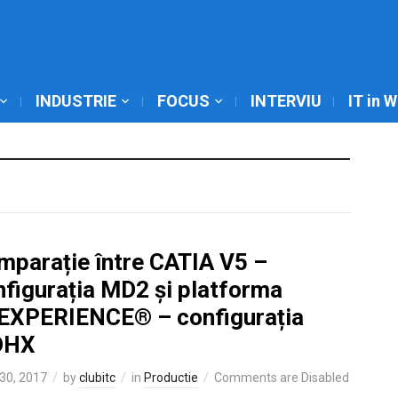
INDUSTRIE
FOCUS
INTERVIU
IT in 
mparație între CATIA V5 –
nfigurația MD2 și platforma
EXPERIENCE® – configurația
DHX
30, 2017
by
clubitc
in
Productie
Comments are Disabled