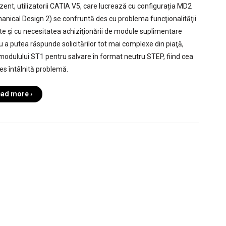
ezent, utilizatorii CATIA V5, care lucrează cu configurația MD2
anical Design 2) se confruntă des cu problema funcţionalităţii
ate şi cu necesitatea achiziţionării de module suplimentare
u a putea răspunde solicitărilor tot mai complexe din piaţă,
 modulului ST1 pentru salvare în format neutru STEP, fiind cea
es întâlnită problemă.
ad more ›