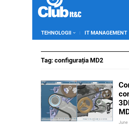
TEHNOLOGII
IT MANAGEMENT
Tag: configurația MD2
Co
co
3D
M
June 