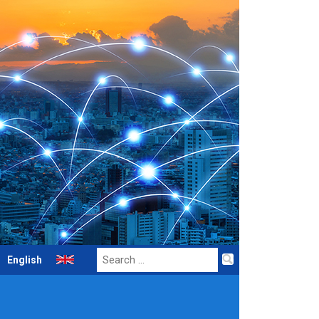
Search
English
for: