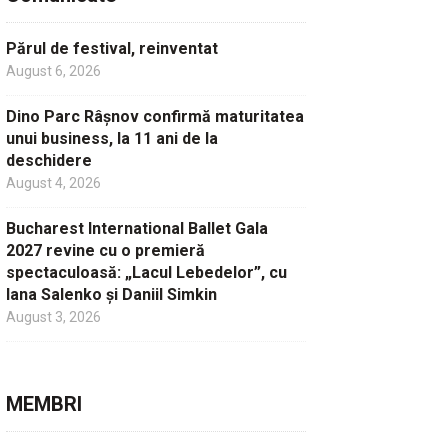
Părul de festival, reinventat
August 6, 2026
Dino Parc Râșnov confirmă maturitatea
unui business, la 11 ani de la
deschidere
August 4, 2026
Bucharest International Ballet Gala
2027 revine cu o premieră
spectaculoasă: „Lacul Lebedelor”, cu
Iana Salenko și Daniil Simkin
August 3, 2026
MEMBRI