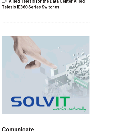
Allied Telesis for the Data Center Allied
Telesis IE360 Series Switches
Comunicate