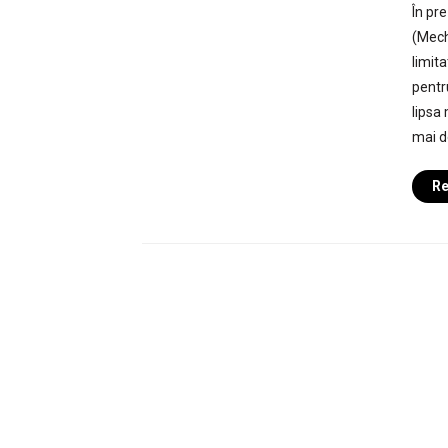
În pr
(Mech
limit
pentr
lipsa
mai d
Re