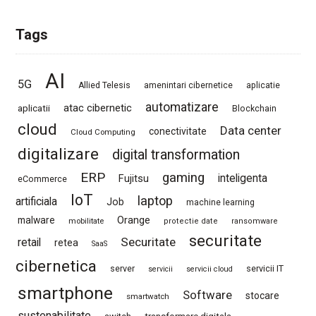
Tags
AI
5G
Allied Telesis
amenintari cibernetice
aplicatie
automatizare
atac cibernetic
aplicatii
Blockchain
cloud
Data center
conectivitate
Cloud Computing
digitalizare
digital transformation
ERP
gaming
Fujitsu
inteligenta
eCommerce
IoT
laptop
artificiala
Job
machine learning
Orange
malware
mobilitate
protectie date
ransomware
securitate
Securitate
retail
retea
SaaS
cibernetica
server
servicii IT
servicii
servicii cloud
smartphone
Software
stocare
smartwatch
sustenabilitate