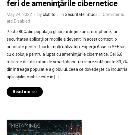
feri de ameninţările cibernetice
May 24, 2022
by
clubitc
in
Securitate
,
Studii
Comments
are Disabled
Peste 80% din populaţia globului deţine un smartphone, iar
securitatea aplicaţiilor mobile a devenit, în acest context, o
prioritate pentru foarte mulţi utilizatori. Experţii Asseco SEE vin
cu o soluţie pentru a lupta cu ameninţările cibernetice. Cei 6,6
miliarde de utilizatori de smartphone-uri reprezintă peste 83,7%
din întreaga populație a globului, ceea ce dovedește că industria
aplicațiilor mobile este în […]
Read more ›