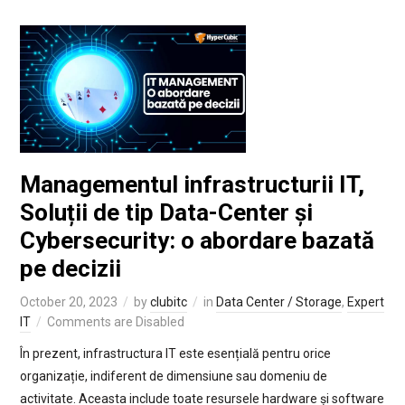
Managementul infrastructurii IT,
Soluții de tip Data-Center și
Cybersecurity: o abordare bazată
pe decizii
October 20, 2023
by
clubitc
in
Data Center / Storage
,
Expert
IT
Comments are Disabled
În prezent, infrastructura IT este esențială pentru orice
organizație, indiferent de dimensiune sau domeniu de
activitate. Aceasta include toate resursele hardware și software