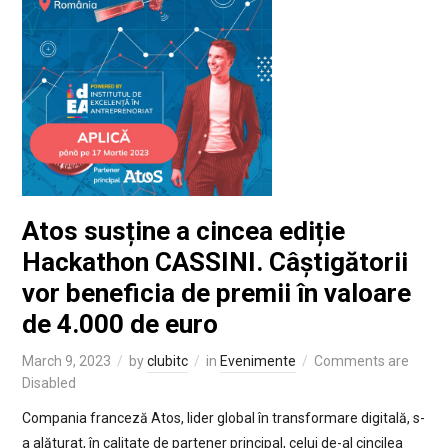
Atos susține a cincea ediție
Hackathon CASSINI. Câștigătorii
vor beneficia de premii în valoare
de 4.000 de euro
March 9, 2023
by
clubitc
in
Evenimente
Comments are
Disabled
Compania franceză Atos, lider global în transformare digitală, s-
a alăturat, în calitate de partener principal, celui de-al cincilea