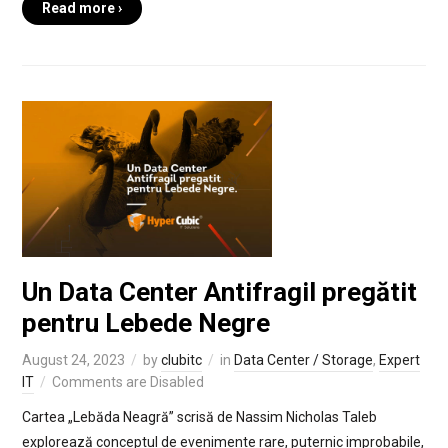
Read more ›
Un Data Center Antifragil pregătit
pentru Lebede Negre
August 24, 2023
by
clubitc
in
Data Center / Storage
,
Expert
IT
Comments are Disabled
Cartea „Lebăda Neagră” scrisă de Nassim Nicholas Taleb
explorează conceptul de evenimente rare, puternic improbabile,