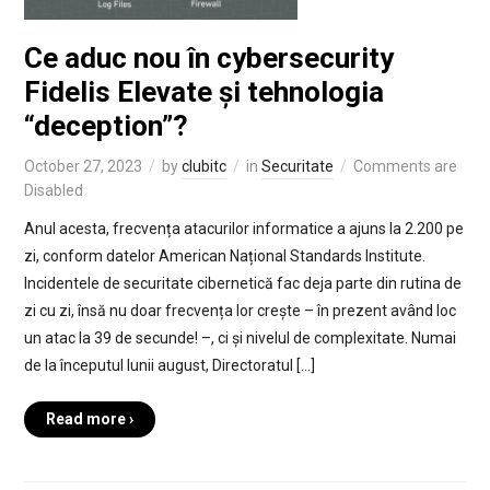
Ce aduc nou în cybersecurity
Fidelis Elevate și tehnologia
“deception”?
October 27, 2023
by
clubitc
in
Securitate
Comments are
Disabled
Anul acesta, frecvența atacurilor informatice a ajuns la 2.200 pe
zi, conform datelor American Național Standards Institute.
Incidentele de securitate cibernetică fac deja parte din rutina de
zi cu zi, însă nu doar frecvența lor crește – în prezent având loc
un atac la 39 de secunde! –, ci și nivelul de complexitate. Numai
de la începutul lunii august, Directoratul […]
Read more ›