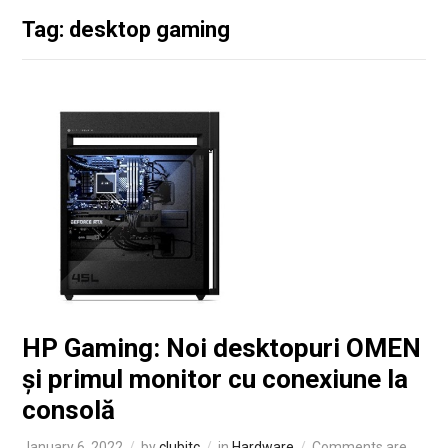
Tag: desktop gaming
HP Gaming: Noi desktopuri OMEN
și primul monitor cu conexiune la
consolă
January 6, 2022
by
clubitc
in
Hardware
Comments are