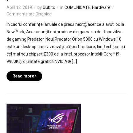
April 12, 2019
by
clubitc
in
COMUNICATE
,
Hardware
Comments are Disabled
În cadrul conferinței anuale de presă next@acer ce a avut loc la
New York, Acer anunță noi produse din gama sa de dispozitive
de gaming Predator. Noul Predator Orion 5000 cu Windows 10
este un desktop care vizează jucătorii hardcore, fiind echipat cu
cel mai nou chipset Z390 de la Intel, procesor Intel® Core™ i9-
9900K și o unitate grafică NVIDIA® […]
Read more ›