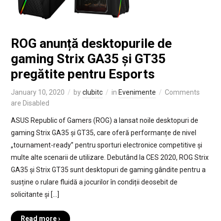
ROG anunță desktopurile de
gaming Strix GA35 și GT35
pregătite pentru Esports
January 10, 2020
by
clubitc
in
Evenimente
Comments
are Disabled
ASUS Republic of Gamers (ROG) a lansat noile desktopuri de
gaming Strix GA35 și GT35, care oferă performanțe de nivel
„tournament-ready” pentru sporturi electronice competitive și
multe alte scenarii de utilizare. Debutând la CES 2020, ROG Strix
GA35 și Strix GT35 sunt desktopuri de gaming gândite pentru a
susține o rulare fluidă a jocurilor în condiții deosebit de
solicitante și […]
Read more ›