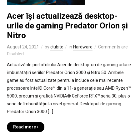
Acer își actualizează desktop-
urile de gaming Predator Orion și
Nitro
August 24, 2021
by
clubitc
in
Hardware
Comments are
Disabled
Actualizările portofoliului Acer de desktop-uri de gaming aduce
îmbunătățiri seriilor Predator Orion 3000 și Nitro 50. Ambele
game au fost actualizate pentru a include cele mai recente
procesoare Intel® Core™ din a 11-a generație sau AMD Ryzen™
5000, precum și grafică NVIDIA® GeForce RTX™ seria 30, plus o
serie de îmbunătățiri la nivel general. Desktopul de gaming
Predator Orion 3000 […]
Read more ›