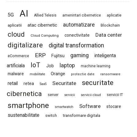
AI
5G
Allied Telesis
amenintari cibernetice
aplicatie
automatizare
atac cibernetic
aplicatii
Blockchain
cloud
Data center
conectivitate
Cloud Computing
digitalizare
digital transformation
ERP
gaming
Fujitsu
inteligenta
eCommerce
IoT
laptop
artificiala
Job
machine learning
Orange
malware
mobilitate
protectie date
ransomware
securitate
Securitate
retail
retea
SaaS
cibernetica
server
servicii IT
servicii
servicii cloud
smartphone
Software
stocare
smartwatch
sustenabilitate
switch
transformare digitala