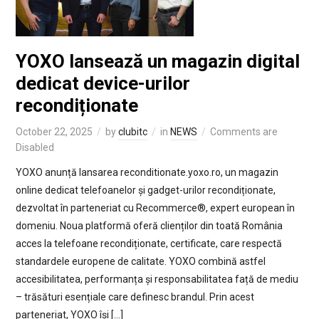
YOXO lansează un magazin digital
dedicat device-urilor
recondiționate
October 22, 2025
by
clubitc
in
NEWS
Comments are
Disabled
YOXO anunță lansarea reconditionate.yoxo.ro, un magazin
online dedicat telefoanelor și gadget-urilor recondiționate,
dezvoltat în parteneriat cu Recommerce®, expert european în
domeniu. Noua platformă oferă clienților din toată România
acces la telefoane recondiționate, certificate, care respectă
standardele europene de calitate. YOXO combină astfel
accesibilitatea, performanța și responsabilitatea față de mediu
– trăsături esențiale care definesc brandul. Prin acest
parteneriat, YOXO își […]