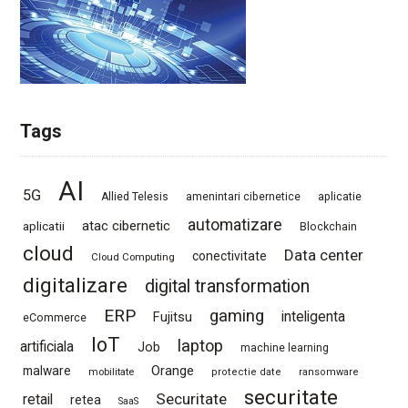
Tags
AI
5G
Allied Telesis
amenintari cibernetice
aplicatie
automatizare
atac cibernetic
aplicatii
Blockchain
cloud
Data center
conectivitate
Cloud Computing
digitalizare
digital transformation
ERP
gaming
Fujitsu
inteligenta
eCommerce
IoT
laptop
artificiala
Job
machine learning
Orange
malware
mobilitate
protectie date
ransomware
securitate
Securitate
retail
retea
SaaS