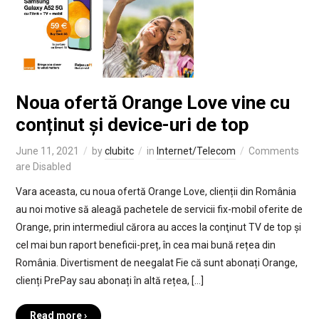
Noua ofertă Orange Love vine cu
conținut și device-uri de top
June 11, 2021
by
clubitc
in
Internet/Telecom
Comments
are Disabled
Vara aceasta, cu noua ofertă Orange Love, clienții din România
au noi motive să aleagă pachetele de servicii fix-mobil oferite de
Orange, prin intermediul cărora au acces la conţinut TV de top și
cel mai bun raport beneficii-preț, în cea mai bună rețea din
România. Divertisment de neegalat Fie că sunt abonați Orange,
clienți PrePay sau abonați în altă rețea, […]
Read more ›