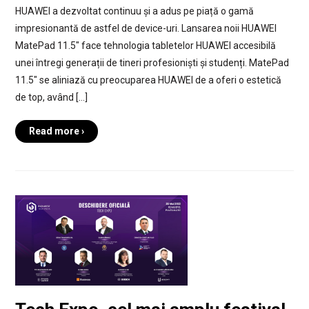
HUAWEI a dezvoltat continuu și a adus pe piață o gamă
impresionantă de astfel de device-uri. Lansarea noii HUAWEI
MatePad 11.5″ face tehnologia tabletelor HUAWEI accesibilă
unei întregi generații de tineri profesioniști și studenți. MatePad
11.5″ se aliniază cu preocuparea HUAWEI de a oferi o estetică
de top, având […]
Read more ›