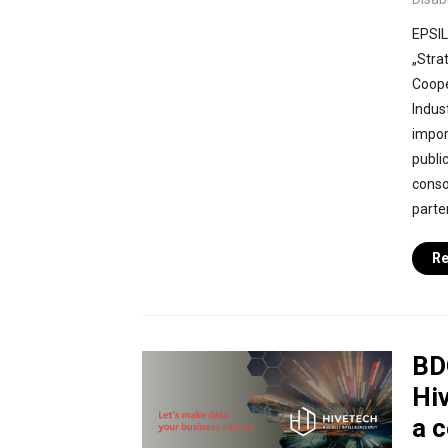
EPSIL
„Stra
Coope
Indus
impor
public
conso
parte
Re
BD
Hiv
a 