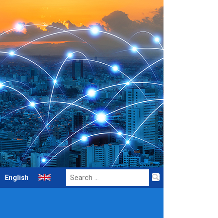
Search
English
for: