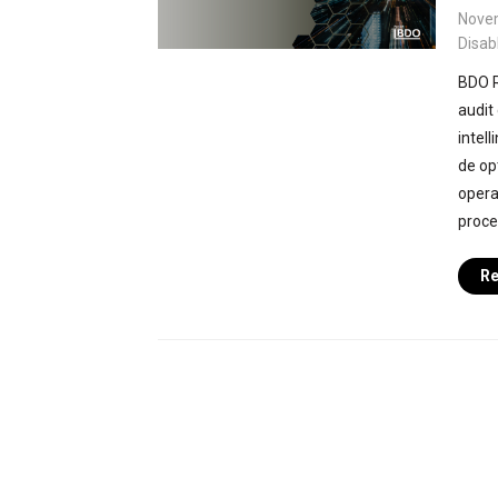
Nove
Disab
BDO R
audit
intel
de op
operaț
proces
Re