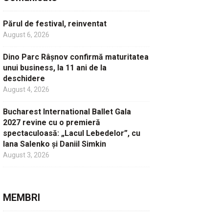
Părul de festival, reinventat
August 6, 2026
Dino Parc Râșnov confirmă maturitatea
unui business, la 11 ani de la
deschidere
August 4, 2026
Bucharest International Ballet Gala
2027 revine cu o premieră
spectaculoasă: „Lacul Lebedelor”, cu
Iana Salenko și Daniil Simkin
August 3, 2026
MEMBRI