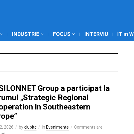
INDUSTRIE
FOCUS
INTERVIU
IT in 
SILONNET Group a participat la
rumul „Strategic Regional
operation in Southeastern
rope”
2, 2026
by
clubitc
in
Evenimente
Comments are
led