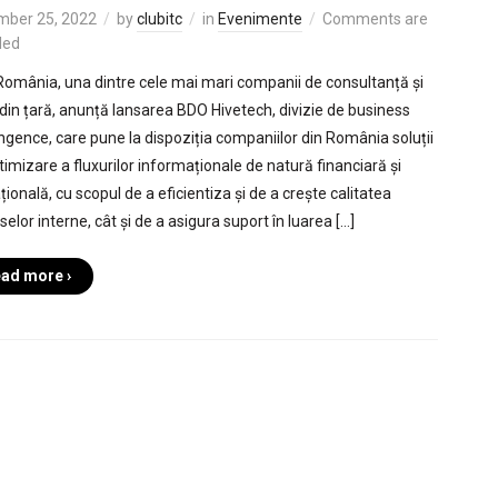
mber 25, 2022
by
clubitc
in
Evenimente
Comments are
led
omânia, una dintre cele mai mari companii de consultanță și
 din țară, anunță lansarea BDO Hivetech, divizie de business
lingence, care pune la dispoziția companiilor din România soluții
timizare a fluxurilor informaționale de natură financiară și
ională, cu scopul de a eficientiza și de a crește calitatea
elor interne, cât și de a asigura suport în luarea […]
ad more ›