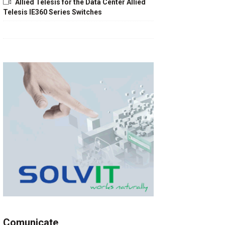
Allied Telesis for the Data Center Allied
Telesis IE360 Series Switches
Comunicate