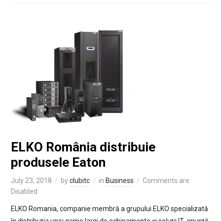
ELKO România distribuie
produsele Eaton
July 23, 2018
by
clubitc
in
Business
Comments are
Disabled
ELKO Romania, companie membră a grupului ELKO specializată