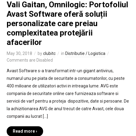
Vali Gaitan, Omnilogic: Portofoliul
Avast Software oferă soluții
personalizate care preiau
complexitatea protejării
afacerilor
May 30, 2018
by
clubitc
in
Distributie / Logistica
Comments are Disabled
Avast Software s-a transformat intr-un gigant antivirus,
numarul unu pe piata de securitate a consumatorilor, cu peste
400 milioane de utilizatori activi in intreaga lume. AVG este
compania de securitate online care furnizeaza software si
servicii de varf pentru a proteja dispozitive, date si persoane. De
la achizitionarea AVG de anul trecut de catre Avast, cele doua
companii au lucrat […]
Read more ›