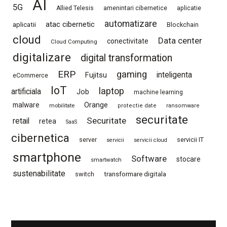
AI
5G
Allied Telesis
amenintari cibernetice
aplicatie
automatizare
atac cibernetic
aplicatii
Blockchain
cloud
Data center
conectivitate
Cloud Computing
digitalizare
digital transformation
ERP
gaming
Fujitsu
inteligenta
eCommerce
IoT
laptop
artificiala
Job
machine learning
Orange
malware
mobilitate
protectie date
ransomware
securitate
Securitate
retail
retea
SaaS
cibernetica
server
servicii IT
servicii
servicii cloud
smartphone
Software
stocare
smartwatch
sustenabilitate
switch
transformare digitala