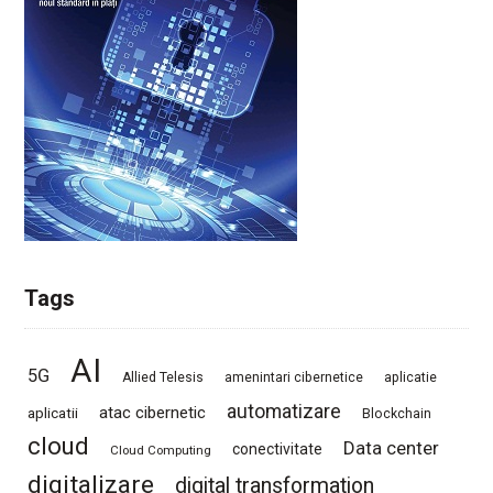
Tags
AI
5G
Allied Telesis
amenintari cibernetice
aplicatie
automatizare
atac cibernetic
aplicatii
Blockchain
cloud
Data center
conectivitate
Cloud Computing
digitalizare
digital transformation