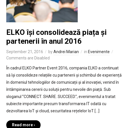
ELKO își consolidează piața și
partenerii în anul 2016
September 21, 2016
by
Andrei Marian
in
Evenimente
Comments are Disabled
În cadrul ELKO Partner Event 2016, compania ELKO a continuat
să își consolideze relațiile cu partenerii și schimbul de experiență
în domeniul tehnologiilor de comunicații și al inovației, venind în
întâmpinarea cererii cu soluții pentru nevoile din piață. Sub
sloganul ”CONNECT. SHARE. SUCCEED.”, evenimentul a tratat
subiecte importante precum transformarea IT odată cu
dezvoltarea IoT și cloud, securitatea rețelelor IoT […]
Read more ›