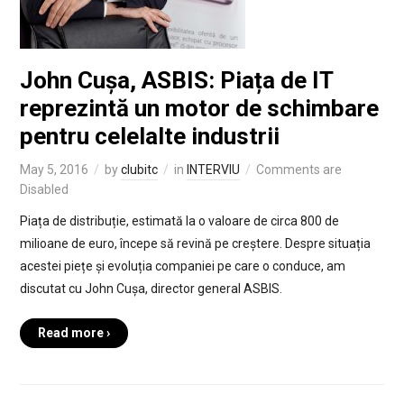
John Cușa, ASBIS: Piața de IT
reprezintă un motor de schimbare
pentru celelalte industrii
May 5, 2016
by
clubitc
in
INTERVIU
Comments are
Disabled
Piața de distribuție, estimată la o valoare de circa 800 de
milioane de euro, începe să revină pe creștere. Despre situația
acestei piețe și evoluția companiei pe care o conduce, am
discutat cu John Cușa, director general ASBIS.
Read more ›