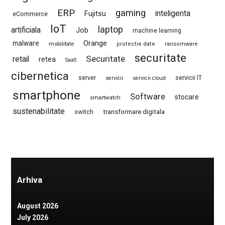
ERP
gaming
Fujitsu
inteligenta
eCommerce
IoT
laptop
artificiala
Job
machine learning
Orange
malware
mobilitate
protectie date
ransomware
securitate
Securitate
retail
retea
SaaS
cibernetica
server
servicii IT
servicii
servicii cloud
smartphone
Software
stocare
smartwatch
sustenabilitate
switch
transformare digitala
Arhiva
August 2026
July 2026