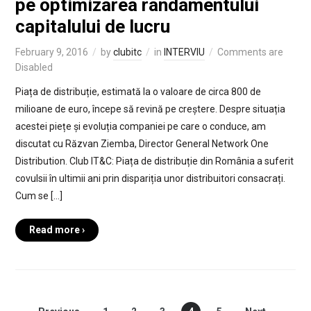
pe optimizarea randamentului
capitalului de lucru
February 9, 2016
by
clubitc
in
INTERVIU
Comments are
Disabled
Piața de distribuție, estimată la o valoare de circa 800 de
milioane de euro, începe să revină pe creștere. Despre situația
acestei piețe și evoluția companiei pe care o conduce, am
discutat cu Răzvan Ziemba, Director General Network One
Distribution. Club IT&C: Piața de distribuție din România a suferit
covulsii în ultimii ani prin dispariția unor distribuitori consacrați.
Cum se […]
Read more ›