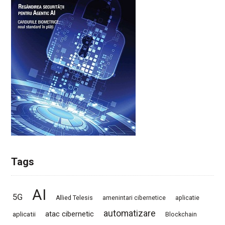
Tags
AI
5G
Allied Telesis
amenintari cibernetice
aplicatie
automatizare
atac cibernetic
aplicatii
Blockchain