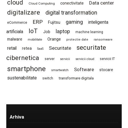
cloud
Data center
conectivitate
Cloud Computing
digitalizare
digital transformation
ERP
gaming
Fujitsu
inteligenta
eCommerce
IoT
laptop
artificiala
Job
machine learning
Orange
malware
mobilitate
protectie date
ransomware
securitate
Securitate
retail
retea
SaaS
cibernetica
server
servicii IT
servicii
servicii cloud
smartphone
Software
stocare
smartwatch
sustenabilitate
switch
transformare digitala
Arhiva