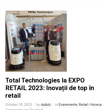
Total Technologies la EXPO
RETAIL 2023: Inovații de top în
retail
October 30, 2023
by
clubitc
in
Evenimente
,
Retail / Horeca
Comments are Disabled