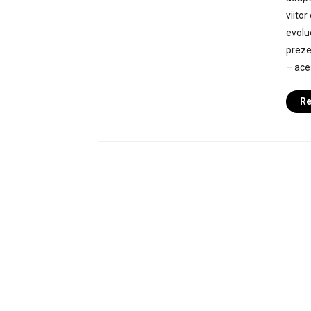
viito
evolue
preze
– ace
Re