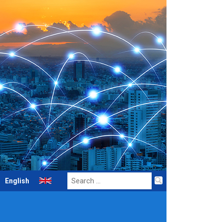
Search
English
for: