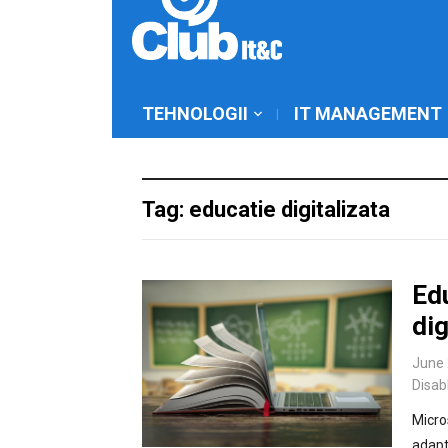
TEHNOLOGII
IT MANAGEMENT
Tag: educatie digitalizata
Edu
dig
June 
Disab
Micro
adapt