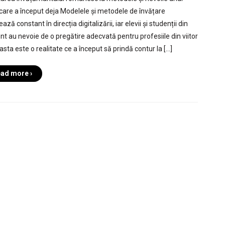
r care a început deja Modelele și metodele de învățare
ază constant în direcția digitalizării, iar elevii și studenții din
nt au nevoie de o pregătire adecvată pentru profesiile din viitor
asta este o realitate ce a început să prindă contur la […]
ad more ›