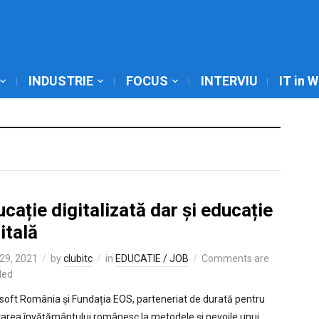
INDUSTRIE
FOCUS
INTERVIU
IT in 
cație digitalizată dar și educație
itală
29, 2021
by
clubitc
in
EDUCATIE / JOB
Comments are
led
soft România și Fundația EOS, parteneriat de durată pentru
area învățământului românesc la metodele și nevoile unui