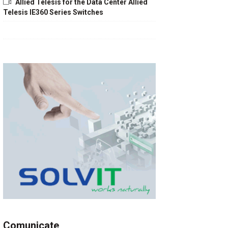
Allied Telesis for the Data Center Allied
Telesis IE360 Series Switches
Comunicate