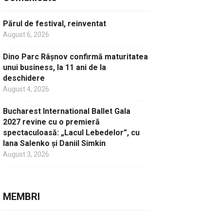
Părul de festival, reinventat
August 6, 2026
Dino Parc Râșnov confirmă maturitatea
unui business, la 11 ani de la
deschidere
August 4, 2026
Bucharest International Ballet Gala
2027 revine cu o premieră
spectaculoasă: „Lacul Lebedelor”, cu
Iana Salenko și Daniil Simkin
August 3, 2026
MEMBRI