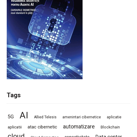
Tags
AI
5G
Allied Telesis
amenintari cibernetice
aplicatie
automatizare
atac cibernetic
aplicatii
Blockchain
cloud
Data center
conectivitate