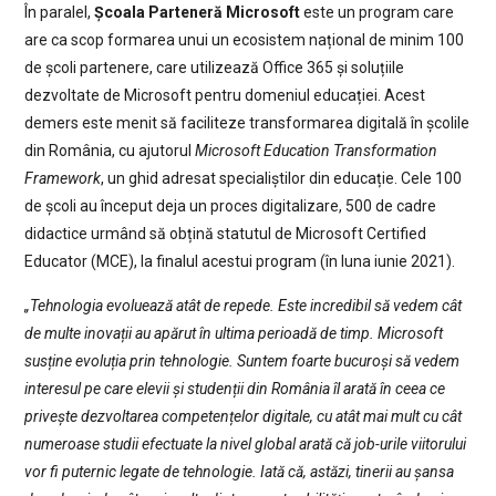
În paralel,
Școala Parteneră Microsoft
este un program care
are ca scop formarea unui un ecosistem național de minim 100
de școli partenere, care utilizează Office 365 și soluțiile
dezvoltate de Microsoft pentru domeniul educației. Acest
demers este menit să faciliteze transformarea digitală în școlile
din România, cu ajutorul
Microsoft Education Transformation
Framework
, un ghid adresat specialiștilor din educație. Cele 100
de școli au început deja un proces digitalizare, 500 de cadre
didactice urmând să obțină statutul de Microsoft Certified
Educator (MCE), la finalul acestui program (în luna iunie 2021).
„Tehnologia evoluează atât de repede. Este incredibil să vedem cât
de multe inovații au apărut în ultima perioadă de timp. Microsoft
susține evoluția prin tehnologie. Suntem foarte bucuroși să vedem
interesul pe care elevii și studenții din România îl arată în ceea ce
privește dezvoltarea competențelor digitale, cu atât mai mult cu cât
numeroase studii efectuate la nivel global arată că job-urile viitorului
vor fi puternic legate de tehnologie. Iată că, astăzi, tinerii au șansa