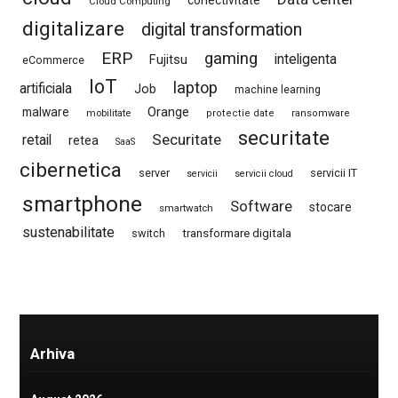
Cloud Computing
digitalizare
digital transformation
ERP
gaming
Fujitsu
inteligenta
eCommerce
IoT
laptop
artificiala
Job
machine learning
Orange
malware
mobilitate
protectie date
ransomware
securitate
Securitate
retail
retea
SaaS
cibernetica
server
servicii IT
servicii
servicii cloud
smartphone
Software
stocare
smartwatch
sustenabilitate
switch
transformare digitala
Arhiva