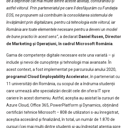
de a deprinde cât mai multe dintre aceste abilități, conturându-și
astfel viitorul. Prin parteneriatul pe care îl desfășurăm cu Fundația
EOS, ne propunem să contribuim la consolidarea sistemului de
învățământ prin digitalizare, pentru că tehnologia este viitorul, iar
România are toate elementele necesare pentru a deveni un model
de bune practici în acest sens”
, a declarat
Daniel Rusen, Director
de Marketing și Operațiuni, în cadrul Microsoft România
.
Gama de competențe digitale necesare este una variată – și
include și nevoi de cunoștințe și tehnologii mai avansate. În
acest context, a fost implementat pe parcursului anului 2020,
programul Cloud Employability Accelerator
, în parteneriat cu
11 universități din România, cu scopul de a îndruma studenții
care urmează alte specializări decât cele din sfera IT spre
cariere în acest domeniu. Astfel, aceștia au asistat la cursuri de
Azure Cloud, Office 365, PowerPlatform și Dynamics, obținând
certificări tehnice Microsoft – 808 de utilizatori s-au înregistrat,
aceștia accesând și finalizând, în total, un număr de 1.870 de
cursuri (cei mai mulți dintre studenți și-au îndreptat atenția spre