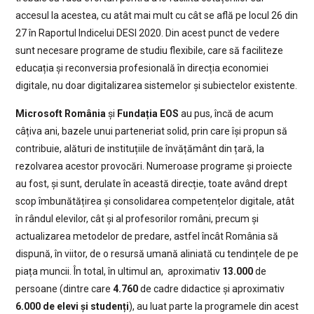
accesul la acestea, cu atât mai mult cu cât se află pe locul 26 din
27 în Raportul Indicelui DESI 2020. Din acest punct de vedere
sunt necesare programe de studiu flexibile, care să faciliteze
educația și reconversia profesională în direcția economiei
digitale, nu doar digitalizarea sistemelor și subiectelor existente.
Microsoft România
și
Fundația EOS
au pus, încă de acum
câțiva ani, bazele unui parteneriat solid, prin care își propun să
contribuie, alături de instituțiile de învățământ din țară, la
rezolvarea acestor provocări. Numeroase programe și proiecte
au fost, și sunt, derulate în această direcție, toate având drept
scop îmbunătățirea și consolidarea competențelor digitale, atât
în rândul elevilor, cât și al profesorilor români, precum și
actualizarea metodelor de predare, astfel încât România să
dispună, în viitor, de o resursă umană aliniată cu tendințele de pe
piața muncii. În total, în ultimul an, aproximativ
13.000
de
persoane (dintre care
4.760
de cadre didactice și aproximativ
6.000 de elevi și studenți
), au luat parte la programele din acest