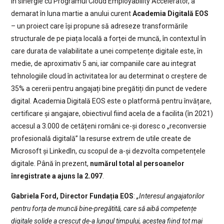
În sinergie cu Programul Cloud Employability Accelerator, a
demarat în luna martie a anului curent
Academia Digitală EOS
– un proiect care își propune să adreseze transformările
structurale de pe piața locală a forței de muncă, în contextul în
care durata de valabilitate a unei competențe digitale este, în
medie, de aproximativ 5 ani, iar companiile care au integrat
tehnologiile cloud în activitatea lor au determinat o creștere de
35% a cererii pentru angajați bine pregătiți din punct de vedere
digital. Academia Digitală EOS este o platformă pentru învățare,
certificare și angajare, obiectivul fiind acela de a facilita (în 2021)
accesul a 3.000 de cetățeni români ce-și doresc o „reconversie
profesională digitală” la resurse extrem de utile create de
Microsoft și LinkedIn, cu scopul de a-și dezvolta competențele
digitale. Până în prezent,
numărul total al persoanelor
înregistrate a ajuns la 2.097
.
Gabriela Ford, Director Fundația EOS
:
„Interesul angajatorilor
pentru forța de muncă bine-pregătită, care să aibă competențe
digitale solide a crescut de-a lungul timpului, acestea fiind tot mai