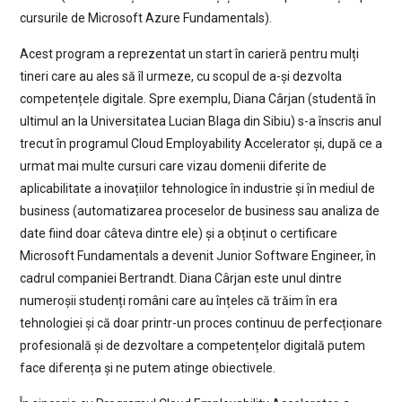
cursurile de Microsoft Azure Fundamentals).
Acest program a reprezentat un start în carieră pentru mulți
tineri care au ales să îl urmeze, cu scopul de a-și dezvolta
competențele digitale. Spre exemplu, Diana Cârjan (studentă în
ultimul an la Universitatea Lucian Blaga din Sibiu) s-a înscris anul
trecut în programul Cloud Employability Accelerator și, după ce a
urmat mai multe cursuri care vizau domenii diferite de
aplicabilitate a inovațiilor tehnologice în industrie și în mediul de
business (automatizarea proceselor de business sau analiza de
date fiind doar câteva dintre ele) și a obținut o certificare
Microsoft Fundamentals a devenit Junior Software Engineer, în
cadrul companiei Bertrandt. Diana Cârjan este unul dintre
numeroșii studenți români care au înțeles că trăim în era
tehnologiei și că doar printr-un proces continuu de perfecționare
profesională și de dezvoltare a competențelor digitală putem
face diferența și ne putem atinge obiectivele.