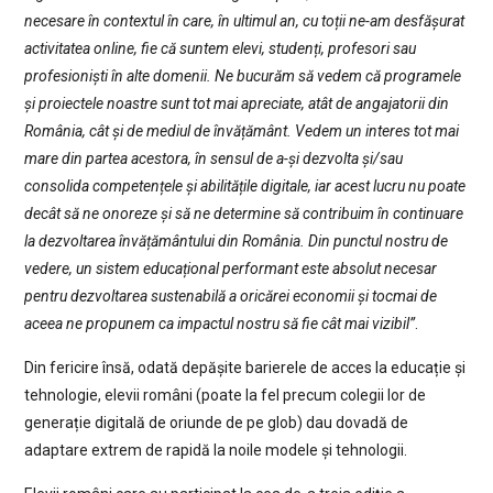
necesare în contextul în care, în ultimul an, cu toții ne-am desfășurat
activitatea online, fie că suntem elevi, studenți, profesori sau
profesioniști în alte domenii. Ne bucurăm să vedem că programele
și proiectele noastre sunt tot mai apreciate, atât de angajatorii din
România, cât și de mediul de învățământ. Vedem un interes tot mai
mare din partea acestora, în sensul de a-și dezvolta și/sau
consolida competențele și abilitățile digitale, iar acest lucru nu poate
decât să ne onoreze și să ne determine să contribuim în continuare
la dezvoltarea învățământului din România. Din punctul nostru de
vedere, un sistem educațional performant este absolut necesar
pentru dezvoltarea sustenabilă a oricărei economii și tocmai de
aceea ne propunem ca impactul nostru să fie cât mai vizibil”
.
Din fericire însă, odată depășite barierele de acces la educație și
tehnologie, elevii români (poate la fel precum colegii lor de
generație digitală de oriunde de pe glob) dau dovadă de
adaptare extrem de rapidă la noile modele și tehnologii.