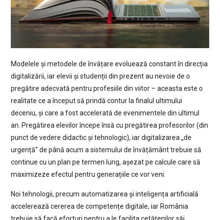
Modelele și metodele de învățare evoluează constant în direcția
digitalizării, iar elevii și studenții din prezent au nevoie de o
pregătire adecvată pentru profesiile din viitor – aceasta este o
realitate ce a început să prindă contur la finalul ultimului
deceniu, și care a fost accelerată de evenimentele din ultimul
an. Pregătirea elevilor începe însă cu pregătirea profesorilor (din
punct de vedere didactic și tehnologic), iar digitalizarea „de
urgență” de până acum a sistemului de învățământ trebuie să
continue cu un plan pe termen lung, așezat pe calcule care să
maximizeze efectul pentru generațiile ce vor veni.
Noi tehnologii, precum automatizarea și inteligența artificială
accelerează cererea de competențe digitale, iar România
trebuie să facă eforturi pentru a le facilita cetățenilor săi