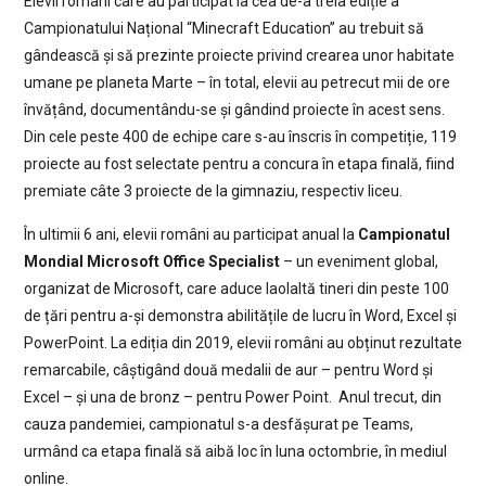
Elevii români care au participat la cea de-a treia ediție a
Campionatului Național “Minecraft Education” au trebuit să
gândească și să prezinte proiecte privind crearea unor habitate
umane pe planeta Marte – în total, elevii au petrecut mii de ore
învățând, documentându-se și gândind proiecte în acest sens.
Din cele peste 400 de echipe care s-au înscris în competiție, 119
proiecte au fost selectate pentru a concura în etapa finală, fiind
premiate câte 3 proiecte de la gimnaziu, respectiv liceu.
În ultimii 6 ani, elevii români au participat anual la
Campionatul
Mondial Microsoft Office Specialist
– un eveniment global,
organizat de Microsoft, care aduce laolaltă tineri din peste 100
de țări pentru a-și demonstra abilitățile de lucru în Word, Excel și
PowerPoint. La ediția din 2019, elevii români au obținut rezultate
remarcabile, câștigând două medalii de aur – pentru Word și
Excel – și una de bronz – pentru Power Point. Anul trecut, din
cauza pandemiei, campionatul s-a desfășurat pe Teams,
urmând ca etapa finală să aibă loc în luna octombrie, în mediul
online.