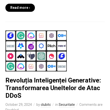
Read more ›
Revoluția Inteligenței Generative:
Transformarea Uneltelor de Atac
DDoS
October 29, 2024
by
clubitc
in
Securitate
Comments are