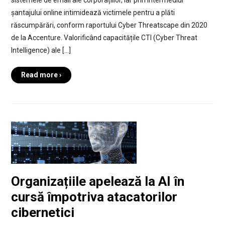
sistemele de email ale corporațiilor, iar prin intermediul
șantajului online intimidează victimele pentru a plăti
răscumpărări, conform raportului Cyber Threatscape din 2020
de la Accenture. Valorificând capacitățile CTI (Cyber Threat
Intelligence) ale […]
Read more ›
Organizațiile apelează la AI în
cursă împotriva atacatorilor
cibernetici