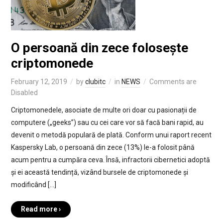
O persoană din zece folosește
criptomonede
February 12, 2019
by
clubitc
in
NEWS
Comments are
Disabled
Criptomonedele, asociate de multe ori doar cu pasionații de
computere („geeks”) sau cu cei care vor să facă bani rapid, au
devenit o metodă populară de plată. Conform unui raport recent
Kaspersky Lab, o persoană din zece (13%) le-a folosit până
acum pentru a cumpăra ceva. Însă, infractorii cibernetici adoptă
și ei această tendință, vizând bursele de criptomonede și
modificând […]
Read more ›