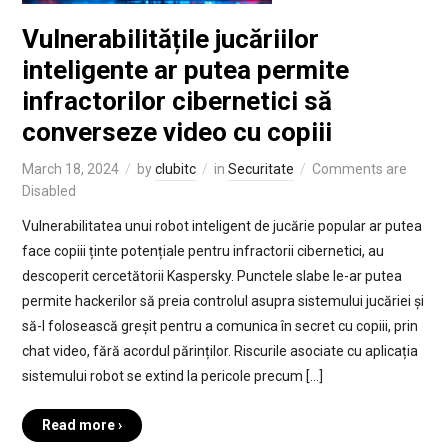
Vulnerabilitățile jucăriilor
inteligente ar putea permite
infractorilor cibernetici să
converseze video cu copiii
March 18, 2024
by
clubitc
in
Securitate
Comments are
Disabled
Vulnerabilitatea unui robot inteligent de jucărie popular ar putea
face copiii ținte potențiale pentru infractorii cibernetici, au
descoperit cercetătorii Kaspersky. Punctele slabe le-ar putea
permite hackerilor să preia controlul asupra sistemului jucăriei și
să-l folosească greșit pentru a comunica în secret cu copiii, prin
chat video, fără acordul părinților. Riscurile asociate cu aplicația
sistemului robot se extind la pericole precum […]
Read more ›