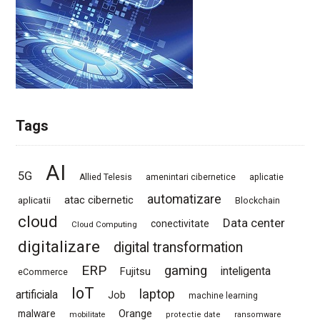
Tags
AI
5G
Allied Telesis
amenintari cibernetice
aplicatie
automatizare
atac cibernetic
aplicatii
Blockchain
cloud
Data center
conectivitate
Cloud Computing
digitalizare
digital transformation
ERP
gaming
Fujitsu
inteligenta
eCommerce
IoT
laptop
artificiala
Job
machine learning
Orange
malware
mobilitate
protectie date
ransomware