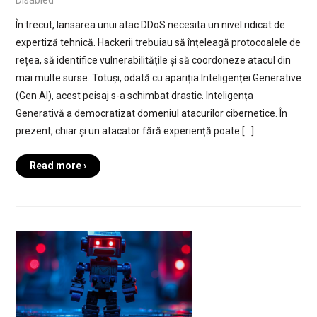
Disabled
În trecut, lansarea unui atac DDoS necesita un nivel ridicat de
expertiză tehnică. Hackerii trebuiau să înțeleagă protocoalele de
rețea, să identifice vulnerabilitățile și să coordoneze atacul din
mai multe surse. Totuși, odată cu apariția Inteligenței Generative
(Gen AI), acest peisaj s-a schimbat drastic. Inteligența
Generativă a democratizat domeniul atacurilor cibernetice. În
prezent, chiar și un atacator fără experiență poate […]
Read more ›