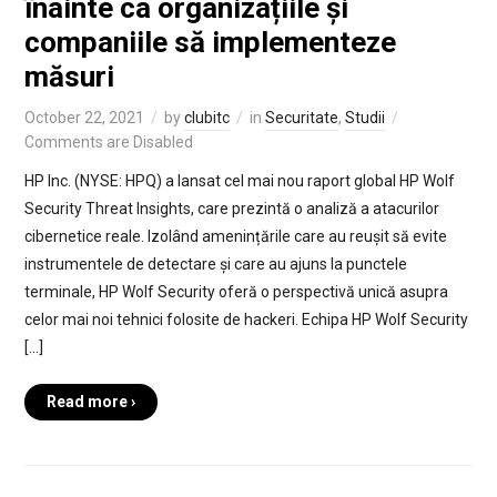
înainte ca organizațiile și
companiile să implementeze
măsuri
October 22, 2021
by
clubitc
in
Securitate
,
Studii
Comments are Disabled
HP Inc. (NYSE: HPQ) a lansat cel mai nou raport global HP Wolf
Security Threat Insights, care prezintă o analiză a atacurilor
cibernetice reale. Izolând amenințările care au reușit să evite
instrumentele de detectare și care au ajuns la punctele
terminale, HP Wolf Security oferă o perspectivă unică asupra
celor mai noi tehnici folosite de hackeri. Echipa HP Wolf Security
[…]
Read more ›