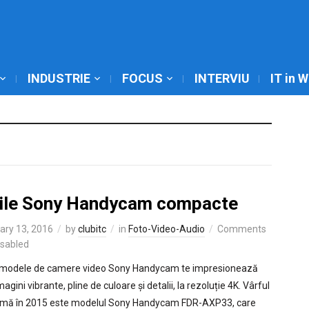
INDUSTRIE
FOCUS
INTERVIU
IT in 
ile Sony Handycam compacte
ary 13, 2016
by
clubitc
in
Foto-Video-Audio
Comments
isabled
 modele de camere video Sony Handycam te impresionează
magini vibrante, pline de culoare și detalii, la rezoluție 4K. Vârful
mă în 2015 este modelul Sony Handycam FDR-AXP33, care