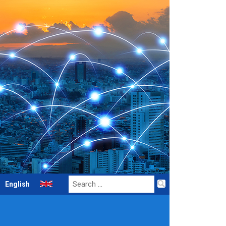
Search
English
for: