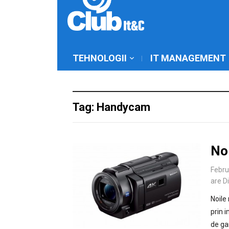
TEHNOLOGII
IT MANAGEMENT
Tag: Handycam
No
Febru
are D
Noile
prin i
de ga