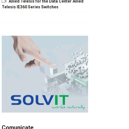
Allied Telesis for the Data Center Allied
Telesis IE360 Series Switches
Comunicate