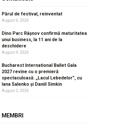
Părul de festival, reinventat
August 6, 2026
Dino Parc Râșnov confirmă maturitatea
unui business, la 11 ani de la
deschidere
August 4, 2026
Bucharest International Ballet Gala
2027 revine cu o premieră
spectaculoasă: „Lacul Lebedelor”, cu
Iana Salenko și Daniil Simkin
August 3, 2026
MEMBRI