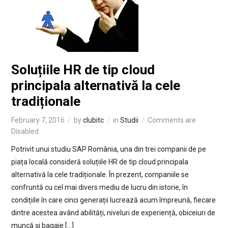
Soluțiile HR de tip cloud
principala alternativă la cele
tradiționale
February 7, 2016
by
clubitc
in
Studii
Comments are
Disabled
Potrivit unui studiu SAP România, una din trei companii de pe
piața locală consideră soluțiile HR de tip cloud principala
alternativă la cele tradiționale. În prezent, companiile se
confruntă cu cel mai divers mediu de lucru din istorie, în
condițiile în care cinci generații lucrează acum împreună, fiecare
dintre acestea având abilități, niveluri de experiență, obiceiuri de
muncă și bagaje […]