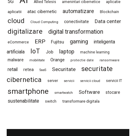
5G
Allied Telesis
amenintari cibernetice
aplicatie
automatizare
atac cibernetic
aplicatii
Blockchain
cloud
Data center
conectivitate
Cloud Computing
digitalizare
digital transformation
ERP
gaming
Fujitsu
inteligenta
eCommerce
IoT
laptop
artificiala
Job
machine learning
Orange
malware
mobilitate
protectie date
ransomware
securitate
Securitate
retail
retea
SaaS
cibernetica
server
servicii IT
servicii
servicii cloud
smartphone
Software
stocare
smartwatch
sustenabilitate
switch
transformare digitala