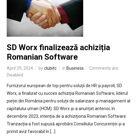
SD Worx finalizează achiziția
Romanian Software
April 29, 2024
by
clubitc
in
Business
Comments are
Disabled
Furnizorul european de top pentru soluții de HR și payroll, SD
Worx, a finalizat cu succes achiziția Romanian Software, liderul
pieței din România pentru soluții de salarizare și management al
capitalului uman (HCM). SD Worx și-a anunțat anterior, în
decembrie 2023, intenția de a achiziționa Romanian Software.
Tranzacția a fost supusă aprobării Consiliului Concurenței și a
primit aviz favorabil în […]