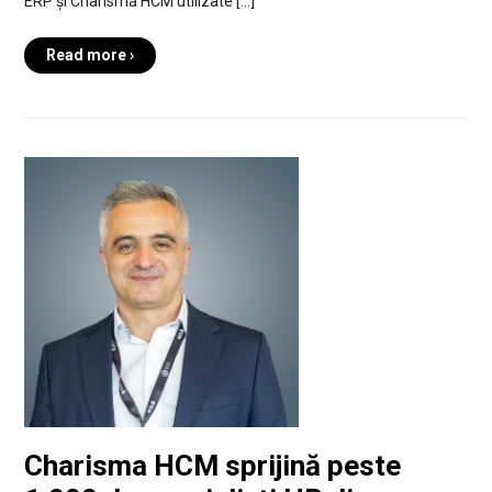
ERP și Charisma HCM utilizate […]
Read more ›
Charisma HCM sprijină peste