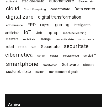
automatizare
atac cibernetic
aplicatii
Blockchain
cloud
Data center
conectivitate
Cloud Computing
digitalizare
digital transformation
ERP
gaming
Fujitsu
inteligenta
eCommerce
IoT
laptop
artificiala
Job
machine learning
Orange
malware
mobilitate
protectie date
ransomware
securitate
Securitate
retail
retea
SaaS
cibernetica
server
servicii IT
servicii
servicii cloud
smartphone
Software
stocare
smartwatch
sustenabilitate
switch
transformare digitala
Arhiva