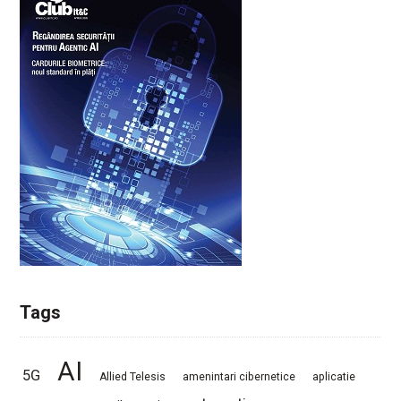
Tags
AI
5G
Allied Telesis
amenintari cibernetice
aplicatie