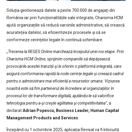
Soluția gestionează datele a peste 700.000 de angajați din
România iar prin funcționalitățile sale integrate, Charisma HCM
ajută organizațiile să reducă sarcinile administrative, să crească
acuratețea datelor, să eficientizeze procesele și să se
conformeze cerințelor legale în continuă schimbare.
„Trecerea la REGES Online marchează începutul unei noi etape. Prin
Charisma HCM Online, sprijinim companiile să depășească
provocările acestei tranziții și le oferim o platformă integrată, care
asigură conformarea rapidă la noile cerințe legale și creează cadrul
pentru o administrare mai eficientă a resurselor umane. Viziunea
noastră este să fim partenerul de încredere al organizațiilor în
procesul lor de transformare digitală, ajutându-le să valorifice
tehnologia pentru a-și crește agilitatea și competitivitatea”
, a
declarat
Adrian Popescu, Business Leader, Human Capital
Management Products and Services
.
Începând cu 1 octombrie 2025, aplicația Revisal va fi înlocuită