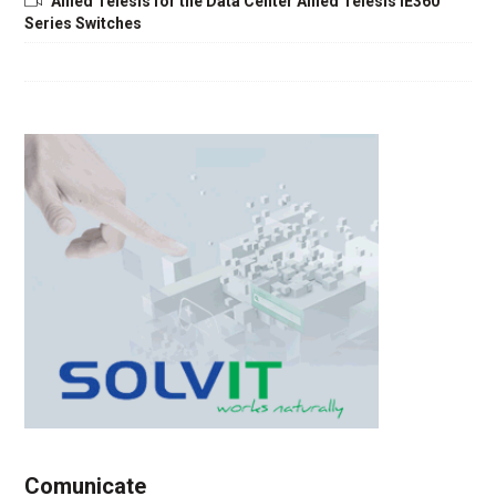
Allied Telesis for the Data Center Allied Telesis IE360
Series Switches
Comunicate