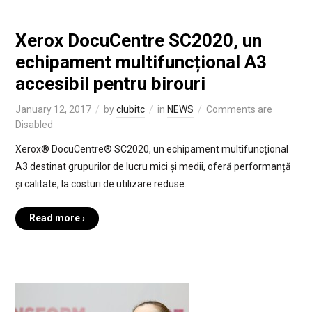
Xerox DocuCentre SC2020, un
echipament multifuncțional A3
accesibil pentru birouri
January 12, 2017
by
clubitc
in
NEWS
Comments are
Disabled
Xerox® DocuCentre® SC2020, un echipament multifuncțional
A3 destinat grupurilor de lucru mici și medii, oferă performanță
și calitate, la costuri de utilizare reduse.
Read more ›