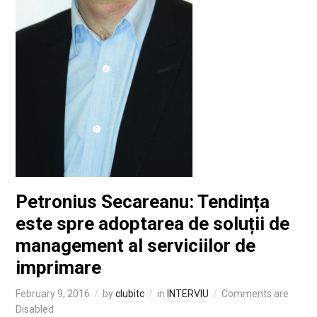
Petronius Secareanu: Tendința
este spre adoptarea de soluții de
management al serviciilor de
imprimare
February 9, 2016
by
clubitc
in
INTERVIU
Comments are
Disabled