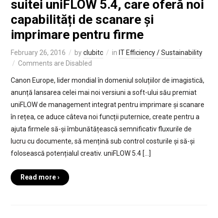
suitei uniFLOW 5.4, care oferă noi
capabilități de scanare și
imprimare pentru firme
February 26, 2016
by
clubitc
in
IT Efficiency / Sustainability
Comments are Disabled
Canon Europe, lider mondial în domeniul soluțiilor de imagistică,
anunță lansarea celei mai noi versiuni a soft-ului său premiat
uniFLOW de management integrat pentru imprimare și scanare
în rețea, ce aduce câteva noi funcții puternice, create pentru a
ajuta firmele să-și îmbunătățească semnificativ fluxurile de
lucru cu documente, să mențină sub control costurile și să-și
folosească potențialul creativ. uniFLOW 5.4 […]
Read more ›