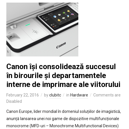
Canon își consolidează succesul
în birourile și departamentele
interne de imprimare ale viitorului
February 22, 2016
by
clubitc
in
Hardware
Comments are
Disabled
Canon Europe, lider mondial în domeniul soluțiilor de imagistică,
anunță lansarea unei noi game de dispozitive multifuncționale
monocrome (MFD-uri – Monochrome Multifunctional Devices)