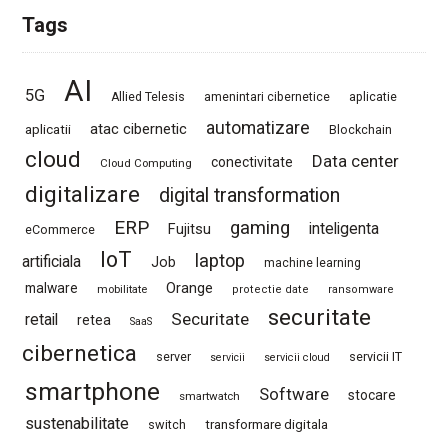
Tags
AI
5G
Allied Telesis
amenintari cibernetice
aplicatie
automatizare
atac cibernetic
aplicatii
Blockchain
cloud
Data center
conectivitate
Cloud Computing
digitalizare
digital transformation
ERP
gaming
Fujitsu
inteligenta
eCommerce
IoT
laptop
artificiala
Job
machine learning
Orange
malware
mobilitate
protectie date
ransomware
securitate
Securitate
retail
retea
SaaS
cibernetica
server
servicii IT
servicii
servicii cloud
smartphone
Software
stocare
smartwatch
sustenabilitate
switch
transformare digitala