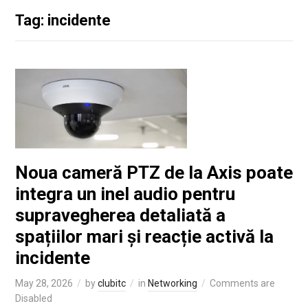
Tag: incidente
Noua cameră PTZ de la Axis poate
integra un inel audio pentru
supravegherea detaliată a
spațiilor mari și reacție activă la
incidente
May 28, 2026
by
clubitc
in
Networking
Comments are
Disabled