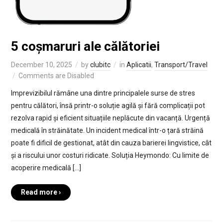
5 coșmaruri ale călătoriei
December 10, 2025
by
clubitc
in
Aplicatii
,
Transport/Travel
Comments are Disabled
Imprevizibilul rămâne una dintre principalele surse de stres
pentru călători, însă printr-o soluție agilă și fără complicații pot
rezolva rapid și eficient situațiile neplăcute din vacanță. Urgență
medicală în străinătate. Un incident medical într-o țară străină
poate fi dificil de gestionat, atât din cauza barierei lingvistice, cât
și a riscului unor costuri ridicate. Soluția Heymondo: Cu limite de
acoperire medicală […]
Read more ›