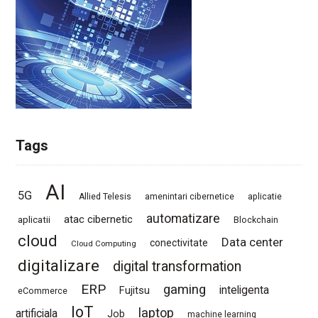
Tags
AI
5G
Allied Telesis
amenintari cibernetice
aplicatie
automatizare
atac cibernetic
aplicatii
Blockchain
cloud
Data center
conectivitate
Cloud Computing
digitalizare
digital transformation
ERP
gaming
Fujitsu
inteligenta
eCommerce
IoT
laptop
artificiala
Job
machine learning