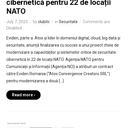
cibernetică pentru 22 de locații
NATO
July 7, 2023
by
clubitc
in
Securitate
Comments are
Disabled
Eviden, parte a Atos și lider în domeniul digital, cloud, big data și
securitate, anunță finalizarea cu succes a unui proiect cheie de
modernizare a capacităților și sistemelor critice de securitate
cibernetică în 22 de locații NATO. Agenția NATO pentru
Comunicații și Informații (Agenția NCI) a atribuit un contract
către Eviden Romania (“Atos Convergence Creators SRL”)
pentru modernizarea a două […]
Read more ›