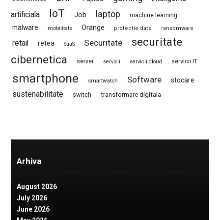
IoT
laptop
artificiala
Job
machine learning
Orange
malware
mobilitate
protectie date
ransomware
securitate
Securitate
retail
retea
SaaS
cibernetica
server
servicii IT
servicii
servicii cloud
smartphone
Software
stocare
smartwatch
sustenabilitate
switch
transformare digitala
Arhiva
August 2026
July 2026
June 2026