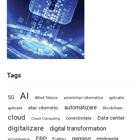
Tags
AI
5G
Allied Telesis
amenintari cibernetice
aplicatie
automatizare
atac cibernetic
aplicatii
Blockchain
cloud
Data center
conectivitate
Cloud Computing
digitalizare
digital transformation
ERP
gaming
Fujitsu
inteligenta
eCommerce