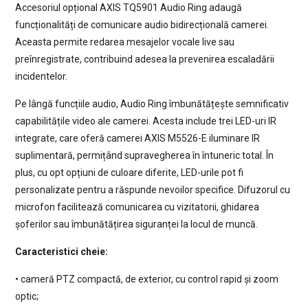
Accesoriul opțional AXIS TQ5901 Audio Ring adaugă
funcționalități de comunicare audio bidirecțională camerei.
Aceasta permite redarea mesajelor vocale live sau
preînregistrate, contribuind adesea la prevenirea escaladării
incidentelor.
Pe lângă funcțiile audio, Audio Ring îmbunătățește semnificativ
capabilitățile video ale camerei. Acesta include trei LED-uri IR
integrate, care oferă camerei AXIS M5526-E iluminare IR
suplimentară, permițând supravegherea în întuneric total. În
plus, cu opt opțiuni de culoare diferite, LED-urile pot fi
personalizate pentru a răspunde nevoilor specifice. Difuzorul cu
microfon facilitează comunicarea cu vizitatorii, ghidarea
șoferilor sau îmbunătățirea siguranței la locul de muncă.
Caracteristici cheie:
• cameră PTZ compactă, de exterior, cu control rapid și zoom
optic;