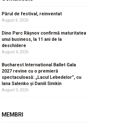
Părul de festival, reinventat
August 6, 2026
Dino Parc Râșnov confirmă maturitatea
unui business, la 11 ani de la
deschidere
August 4, 2026
Bucharest International Ballet Gala
2027 revine cu o premieră
spectaculoasă: „Lacul Lebedelor”, cu
Iana Salenko și Daniil Simkin
August 3, 2026
MEMBRI