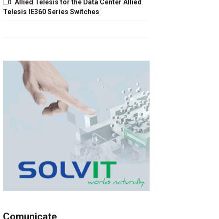
Allied Telesis for the Data Center Allied
Telesis IE360 Series Switches
Comunicate