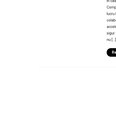
În ca
Compa
lucru 
colab
accele
sigur.
nu […]
Re