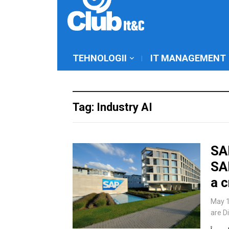
TEHNOLOGII
IT MANAGEMENT
Tag: Industry AI
SA
SA
a 
May 1
are D