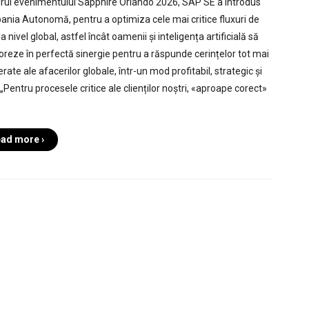
drul evenimentului Sapphire Orlando 2026, SAP SE a introdus
nia Autonomă, pentru a optimiza cele mai critice fluxuri de
la nivel global, astfel încât oamenii și inteligența artificială să
oreze în perfectă sinergie pentru a răspunde cerințelor tot mai
rate ale afacerilor globale, într-un mod profitabil, strategic și
 „Pentru procesele critice ale clienților noștri, «aproape corect»
ad more ›