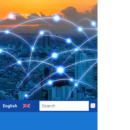
Search
English
for: