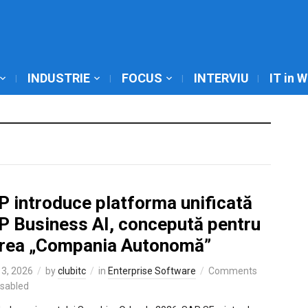
INDUSTRIE
FOCUS
INTERVIU
IT in 
P introduce platforma unificată
P Business AI, concepută pentru
crea „Compania Autonomă”
3, 2026
by
clubitc
in
Enterprise Software
Comments
isabled