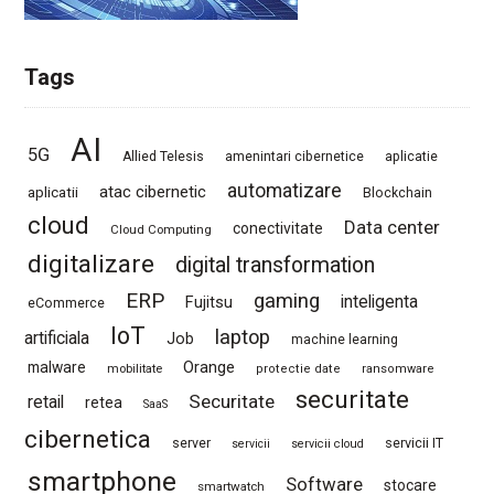
Tags
AI
5G
Allied Telesis
amenintari cibernetice
aplicatie
automatizare
atac cibernetic
aplicatii
Blockchain
cloud
Data center
conectivitate
Cloud Computing
digitalizare
digital transformation
ERP
gaming
Fujitsu
inteligenta
eCommerce
IoT
laptop
artificiala
Job
machine learning
Orange
malware
mobilitate
protectie date
ransomware
securitate
Securitate
retail
retea
SaaS
cibernetica
server
servicii IT
servicii
servicii cloud
smartphone
Software
stocare
smartwatch