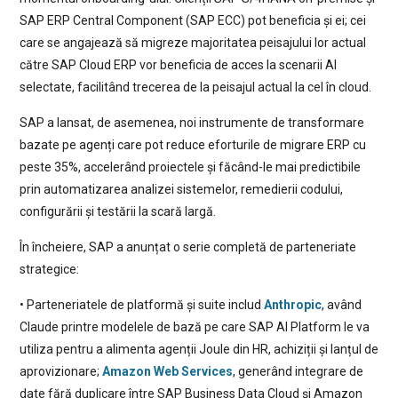
SAP ERP Central Component (SAP ECC) pot beneficia și ei; cei
care se angajează să migreze majoritatea peisajului lor actual
către SAP Cloud ERP vor beneficia de acces la scenarii AI
selectate, facilitând trecerea de la peisajul actual la cel în cloud.
SAP a lansat, de asemenea, noi instrumente de transformare
bazate pe agenți care pot reduce eforturile de migrare ERP cu
peste 35%, accelerând proiectele și făcând-le mai predictibile
prin automatizarea analizei sistemelor, remedierii codului,
configurării și testării la scară largă.
În încheiere, SAP a anunțat o serie completă de parteneriate
strategice:
• Parteneriatele de platformă și suite includ
Anthropic
, având
Claude printre modelele de bază pe care SAP AI Platform le va
utiliza pentru a alimenta agenții Joule din HR, achiziții și lanțul de
aprovizionare;
Amazon Web Services
, generând integrare de
date fără duplicare între SAP Business Data Cloud și Amazon