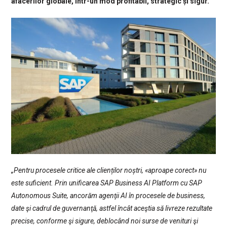
afacerilor globale, într-un mod profitabil, strategic și sigur.
„Pentru procesele critice ale clienților noștri, «aproape corect» nu
este suficient. Prin unificarea SAP Business AI Platform cu SAP
Autonomous Suite, ancorăm agenţii AI în procesele de business,
date şi cadrul de guvernanţă, astfel încât aceştia să livreze rezultate
precise, conforme şi sigure, deblocând noi surse de venituri şi