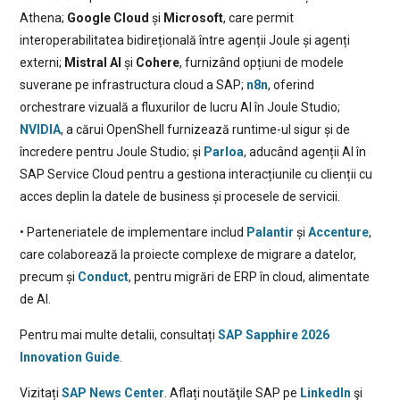
Athena;
Google Cloud
și
Microsoft
, care permit
interoperabilitatea bidirețională între agenții Joule și agenți
externi;
Mistral AI
și
Cohere
, furnizând opțiuni de modele
suverane pe infrastructura cloud a SAP;
n8n
, oferind
orchestrare vizuală a fluxurilor de lucru AI în Joule Studio;
NVIDIA
, a cărui OpenShell furnizează runtime-ul sigur și de
încredere pentru Joule Studio; și
Parloa
, aducând agenții AI în
SAP Service Cloud pentru a gestiona interacțiunile cu clienții cu
acces deplin la datele de business și procesele de servicii.
• Parteneriatele de implementare includ
Palantir
și
Accenture
,
care colaborează la proiecte complexe de migrare a datelor,
precum și
Conduct
, pentru migrări de ERP în cloud, alimentate
de AI.
Pentru mai multe detalii, consultați
SAP Sapphire 2026
Innovation Guide
.
Vizitați
SAP News Center
. Aflați noutăţile SAP pe
LinkedIn
şi