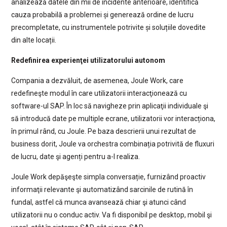
analizează datele din mii de incidente anterioare, identifică
cauza probabilă a problemei și generează ordine de lucru
precompletate, cu instrumentele potrivite și soluțiile dovedite
din alte locații.
Redefinirea experienţei utilizatorului autonom
Compania a dezvăluit, de asemenea, Joule Work, care
redefineşte modul în care utilizatorii interacţionează cu
software-ul SAP. În loc să navigheze prin aplicaţii individuale şi
să introducă date pe multiple ecrane, utilizatorii vor interacționa,
în primul rând, cu Joule. Pe baza descrierii unui rezultat de
business dorit, Joule va orchestra combinația potrivită de fluxuri
de lucru, date şi agenți pentru a-l realiza.
Joule Work depăşeşte simpla conversație, furnizând proactiv
informaţii relevante şi automatizând sarcinile de rutină în
fundal, astfel că munca avansează chiar şi atunci când
utilizatorii nu o conduc activ. Va fi disponibil pe desktop, mobil şi