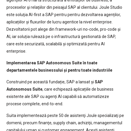
agenţilor AI o hartă structurată a entităţilor de business, a
proceselor şi relaţiilor din peisajul SAP al clientului. Joule Studio
este soluţia AI-first a SAP pentru pentru dezvoltarea agenților,
aplicațiilor și fluxurilor de lucru agentice la nivel enterprise.
Dezvoltatorii pot alege din framework-uri no-code, pro-code și
AI, iar soluția rulează pe o infrastructură gestionată de SAP,
care este securizată, scalabilă și optimizată pentru AI
enterprise.
Implementarea SAP Autonomous Suite în toate
departamentele businessului și pentru toate industriile
Construind pe această fundație, SAP a lansat și
SAP
Autonomous Suite
, care echipează aplicațiile de business
existente ale SAP cu agenți AI capabili să automatizeze
procese complete, end-to-end.
Suita implementează peste 50 de asistenţi Joule specializaţi pe
domenii, precum finanţe, supply chain, achiziţii, managementul
capitalului uman şi customer engagement. Aceşti asistenţi