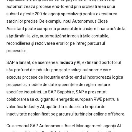
automatizează procese end-to-end prin orchestrarea unui
subset a peste 200 de agenţi specializați pentru executarea
sarcinilor precise. De exemplu, noul Autonomous Close
Assistant poate comprima procesul de închidere financiară de la
săptămâni la zile, automatizând înregistrările contabile,
reconcilierea şi rezolvarea erorilor pe întreg parcursul
procesului.
SAP a lansat, de asemenea,
Industry AI
, extinzând portofoliul
său profund de industrii prin șapte soluţii autonome care
execută procese de industrie end-to-end şi încorporează logica
proceselor, modele de date şi cerinţele de reglementare
specifice industriei. La SAP Sapphire, SAP a prezentat
colaborarea sa cu gigantul energetic european RWE pentru a
valorifica Industry AI, ajutând la reducerea timpului de
inactivitate neplanificat pe parcursul turbinelor eoliene offshore.
Cu scenariul SAP Autonomous Asset Management, agenții AI