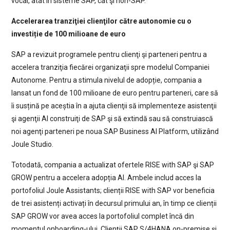
vocal, atât în sisteme SAP, cât şi non-SAP.
Accelerarea tranziţiei clienţilor către autonomie cu o
investiție de 100 milioane de euro
SAP a revizuit programele pentru clienţi şi parteneri pentru a
accelera tranziţia fiecărei organizaţii spre modelul Companiei
Autonome. Pentru a stimula nivelul de adopție, compania a
lansat un fond de 100 milioane de euro pentru parteneri, care să
îi susțină pe aceștia în a ajuta clienţii să implementeze asistenţii
şi agenţii AI construiţi de SAP şi să extindă sau să construiască
noi agenţi parteneri pe noua SAP Business AI Platform, utilizând
Joule Studio.
Totodată, compania a actualizat ofertele RISE with SAP şi SAP
GROW pentru a accelera adopția AI. Ambele includ acces la
portofoliul Joule Assistants; clienții RISE with SAP vor beneficia
de trei asistenți activați în decursul primului an, în timp ce clienții
SAP GROW vor avea acces la portofoliul complet încă din
momentul onboarding-ului. Clienții SAP S/4HANA on-premise și