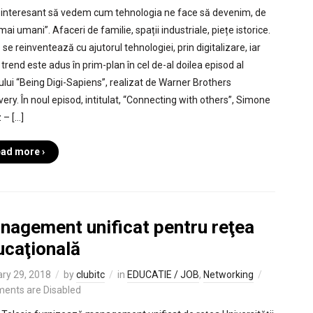
e interesant să vedem cum tehnologia ne face să devenim, de
mai umani”. Afaceri de familie, spații industriale, piețe istorice.
se reinventează cu ajutorul tehnologiei, prin digitalizare, iar
 trend este adus în prim-plan în cel de-al doilea episod al
lului “Being Digi-Sapiens”, realizat de Warner Brothers
very. În noul episod, intitulat, “Connecting with others”, Simone
 – […]
ad more ›
nagement unificat pentru reţea
ucaţională
ry 29, 2018
by
clubitc
in
EDUCATIE / JOB
,
Networking
ents are Disabled