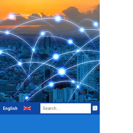
Search
English
for: