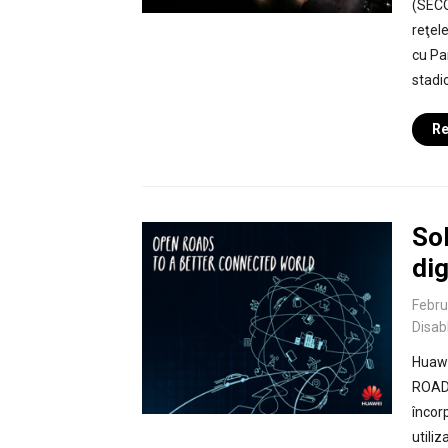
(SECOP
reţele
cu Pa
stadi
Re
Sol
dig
Febru
Disab
Huawe
ROADS
încor
utili