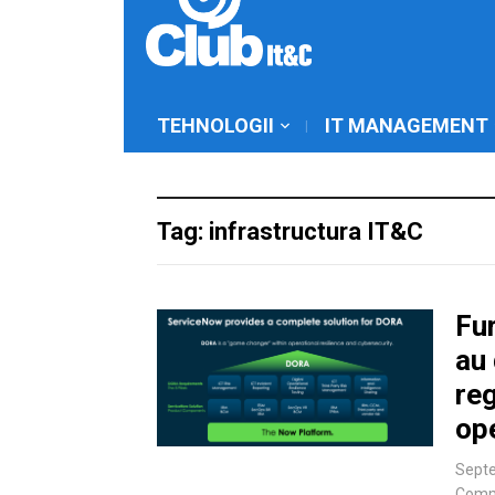
TEHNOLOGII
IT MANAGEMENT
Tag: infrastructura IT&C
Fur
au 
reg
op
Septe
Comm