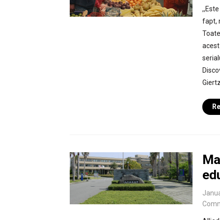
,,Est
fapt, 
Toate 
acest
seria
Disco
Giertz
Re
Ma
ed
Janua
Comm