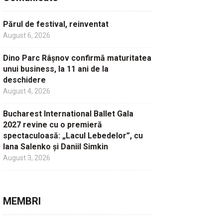
Părul de festival, reinventat
August 6, 2026
Dino Parc Râșnov confirmă maturitatea
unui business, la 11 ani de la
deschidere
August 4, 2026
Bucharest International Ballet Gala
2027 revine cu o premieră
spectaculoasă: „Lacul Lebedelor”, cu
Iana Salenko și Daniil Simkin
August 3, 2026
MEMBRI