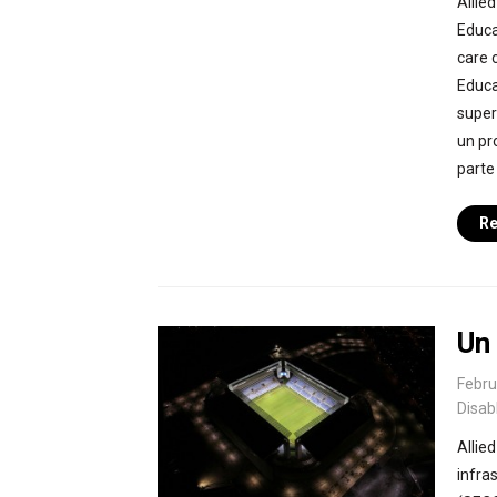
Allie
Educa
care 
Educa
super
un pr
parte 
Re
Un
Febru
Disab
Allie
infra