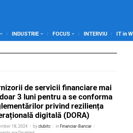
INDUSTRIE
FOCUS
INTERVIU
IT in 
nizorii de servicii financiare mai
doar 3 luni pentru a se conforma
lementărilor privind reziliența
erațională digitală (DORA)
mber 18, 2024
by
clubitc
in
Financiar-Bancar
ents are Disabled