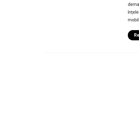
deman
înţel
mobil
Re