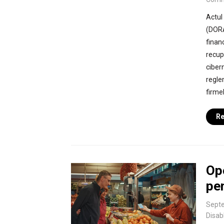
Actul
(DORA)
financ
recup
ciber
reglem
firmel
Re
Opo
pen
Septe
Disab