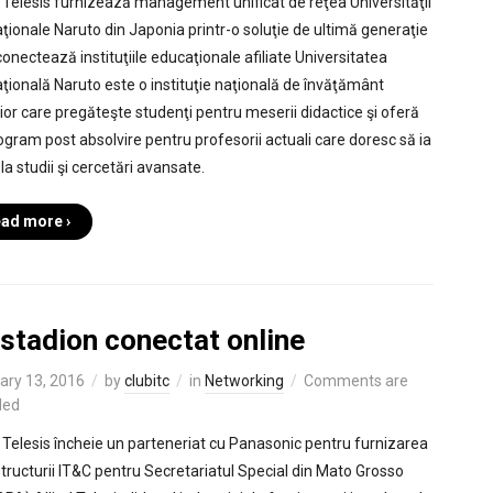
d Telesis furnizează management unificat de reţea Universităţii
ţionale Naruto din Japonia printr-o soluţie de ultimă generaţie
conectează instituţiile educaţionale afiliate Universitatea
ţională Naruto este o instituţie naţională de învăţământ
ior care pregăteşte studenţi pentru meserii didactice şi oferă
ogram post absolvire pentru profesorii actuali care doresc să ia
la studii şi cercetări avansate.
ad more ›
 stadion conectat online
ary 13, 2016
by
clubitc
in
Networking
Comments are
led
d Telesis încheie un parteneriat cu Panasonic pentru furnizarea
structurii IT&C pentru Secretariatul Special din Mato Grosso