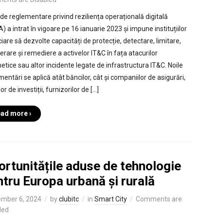
 de reglementare privind reziliența operațională digitală
 a intrat în vigoare pe 16 ianuarie 2023 și impune instituțiilor
iare să dezvolte capacități de protecție, detectare, limitare,
erare și remediere a activelor IT&C în fața atacurilor
netice sau altor incidente legate de infrastructura IT&C. Noile
entări se aplică atât băncilor, cât și companiilor de asigurări,
or de investiții, furnizorilor de […]
ad more ›
rtunitățile aduse de tehnologie
tru Europa urbană și rurală
mber 6, 2024
by
clubitc
in
Smart City
Comments are
led