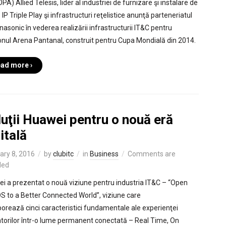
A) Allied Telesis, lider al industriei de furnizare şi instalare de
 IP Triple Play şi infrastructuri reţelistice anunţă parteneriatul
nasonic în vederea realizării infrastructurii IT&C pentru
onul Arena Pantanal, construit pentru Cupa Mondială din 2014.
ad more ›
uţii Huawei pentru o nouă eră
itală
ary 8, 2016
by
clubitc
in
Business
Comments are
led
i a prezentat o nouă viziune pentru industria IT&C – “Open
 to a Better Connected World”, viziune care
porează cinci caracteristici fundamentale ale experienţei
zatorilor într-o lume permanent conectată – Real Time, On