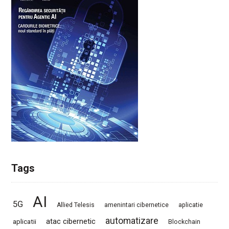
Tags
AI
5G
Allied Telesis
amenintari cibernetice
aplicatie
automatizare
atac cibernetic
aplicatii
Blockchain