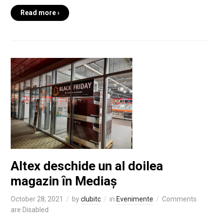
Read more ›
Altex deschide un al doilea
magazin ȋn Mediaș
October 28, 2021
by
clubitc
in
Evenimente
Comments
are Disabled