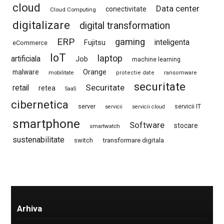
cloud
Data center
conectivitate
Cloud Computing
digitalizare
digital transformation
ERP
gaming
Fujitsu
inteligenta
eCommerce
IoT
laptop
artificiala
Job
machine learning
Orange
malware
mobilitate
protectie date
ransomware
securitate
Securitate
retail
retea
SaaS
cibernetica
server
servicii IT
servicii
servicii cloud
smartphone
Software
stocare
smartwatch
sustenabilitate
switch
transformare digitala
Arhiva