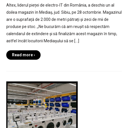
Altex, liderul pieței de electro-IT din România, a deschis un al
doilea magazin ȋn Mediaș, jud. Sibiu, pe 28 octombrie. Magazinul
are o suprafață de 2.000 de metri pătrați și zeci de mii de
produse pe stoc. ,,Ne bucurăm că am reușit să respectăm
calendarul de extindere și să finalizăm acest magazin ȋn timp,
astfel ȋncât locuitorii Mediașului să se […]
Read more ›