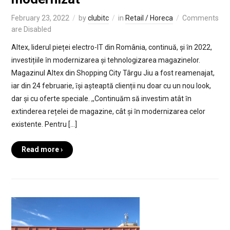
February 23, 2022
by
clubitc
in
Retail / Horeca
Comments
are Disabled
Altex, liderul pieței electro-IT din România, continuă, și ȋn 2022,
investițiile ȋn modernizarea și tehnologizarea magazinelor.
Magazinul Altex din Shopping City Târgu Jiu a fost reamenajat,
iar din 24 februarie, ȋși așteaptă clienții nu doar cu un nou look,
dar și cu oferte speciale. ,,Continuăm să investim atât ȋn
extinderea rețelei de magazine, cât și ȋn modernizarea celor
existente. Pentru […]
Read more ›