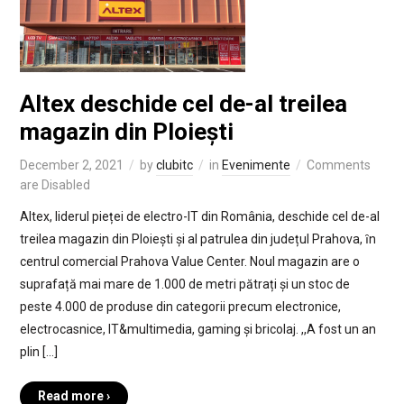
Altex deschide cel de-al treilea
magazin din Ploiești
December 2, 2021
by
clubitc
in
Evenimente
Comments
are Disabled
Altex, liderul pieței de electro-IT din România, deschide cel de-al
treilea magazin din Ploiești și al patrulea din județul Prahova, ȋn
centrul comercial Prahova Value Center. Noul magazin are o
suprafață mai mare de 1.000 de metri pătrați și un stoc de
peste 4.000 de produse din categorii precum electronice,
electrocasnice, IT&multimedia, gaming și bricolaj. ,,A fost un an
plin […]
Read more ›