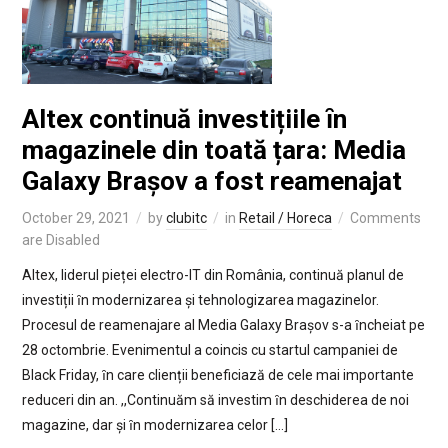
Altex continuă investițiile ȋn
magazinele din toată țara: Media
Galaxy Brașov a fost reamenajat
October 29, 2021
by
clubitc
in
Retail / Horeca
Comments
are Disabled
Altex, liderul pieței electro-IT din România, continuă planul de
investiții ȋn modernizarea și tehnologizarea magazinelor.
Procesul de reamenajare al Media Galaxy Brașov s-a ȋncheiat pe
28 octombrie. Evenimentul a coincis cu startul campaniei de
Black Friday, ȋn care clienții beneficiază de cele mai importante
reduceri din an. ,,Continuăm să investim ȋn deschiderea de noi
magazine, dar și ȋn modernizarea celor […]