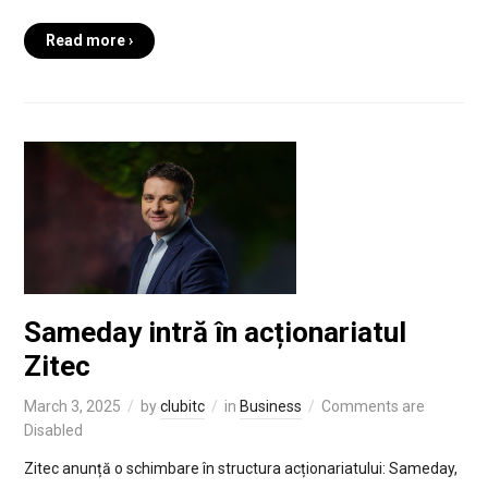
Read more ›
Sameday intră în acționariatul
Zitec
March 3, 2025
by
clubitc
in
Business
Comments are
Disabled
Zitec anunță o schimbare în structura acționariatului: Sameday,