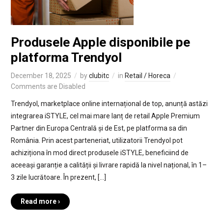
Produsele Apple disponibile pe
platforma Trendyol
December 18, 2025
by
clubitc
in
Retail / Horeca
Comments are Disabled
Trendyol, marketplace online internațional de top, anunță astăzi
integrarea iSTYLE, cel mai mare lanț de retail Apple Premium
Partner din Europa Centrală și de Est, pe platforma sa din
România. Prin acest parteneriat, utilizatorii Trendyol pot
achiziționa în mod direct produsele iSTYLE, beneficiind de
aceeași garanție a calității și livrare rapidă la nivel național, în 1–
3 zile lucrătoare. În prezent, […]
Read more ›