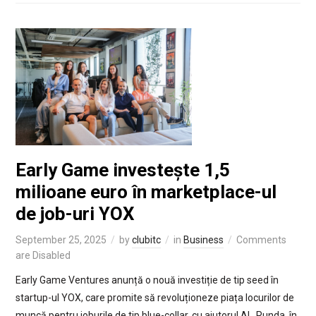
Early Game investește 1,5
milioane euro în marketplace-ul
de job-uri YOX
September 25, 2025
by
clubitc
in
Business
Comments
are Disabled
Early Game Ventures anunță o nouă investiție de tip seed în
startup-ul YOX, care promite să revoluționeze piața locurilor de
muncă pentru joburile de tip blue-collar, cu ajutorul AI. Runda, în