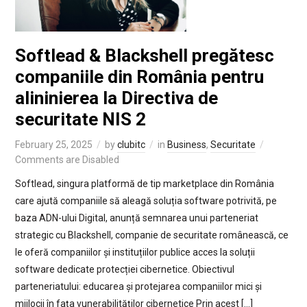
Softlead & Blackshell pregătesc
companiile din România pentru
alininierea la Directiva de
securitate NIS 2
February 25, 2025
by
clubitc
in
Business
,
Securitate
Comments are Disabled
Softlead, singura platformă de tip marketplace din România
care ajută companiile să aleagă soluția software potrivită, pe
baza ADN-ului Digital, anunță semnarea unui parteneriat
strategic cu Blackshell, companie de securitate românească, ce
le oferă companiilor și instituțiilor publice acces la soluții
software dedicate protecției cibernetice. Obiectivul
parteneriatului: educarea și protejarea companiilor mici și
mijlocii în fața vunerabilităților cibernetice Prin acest […]