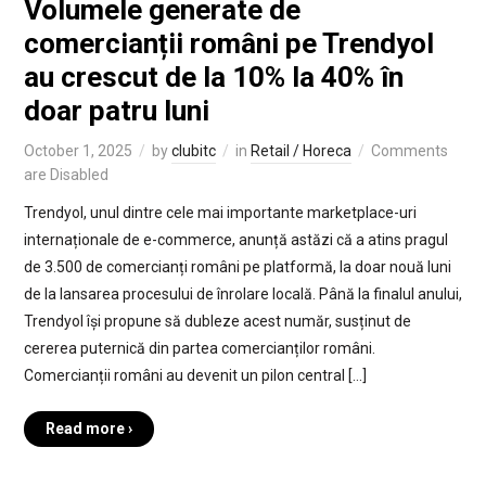
Volumele generate de
comercianții români pe Trendyol
au crescut de la 10% la 40% în
doar patru luni
October 1, 2025
by
clubitc
in
Retail / Horeca
Comments
are Disabled
Trendyol, unul dintre cele mai importante marketplace-uri
internaționale de e-commerce, anunță astăzi că a atins pragul
de 3.500 de comercianți români pe platformă, la doar nouă luni
de la lansarea procesului de înrolare locală. Până la finalul anului,
Trendyol își propune să dubleze acest număr, susținut de
cererea puternică din partea comercianților români.
Comercianții români au devenit un pilon central […]
Read more ›