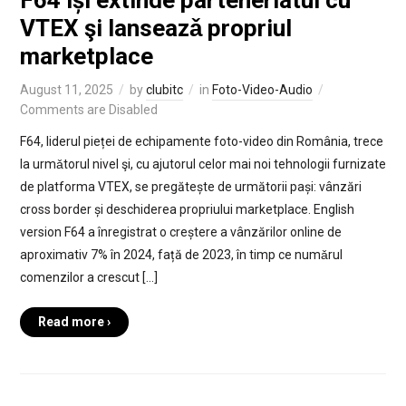
F64 își extinde parteneriatul cu
VTEX şi lanseazǎ propriul
marketplace
August 11, 2025
by
clubitc
in
Foto-Video-Audio
Comments are Disabled
F64, liderul pieței de echipamente foto-video din România, trece
la urmǎtorul nivel şi, cu ajutorul celor mai noi tehnologii furnizate
de platforma VTEX, se pregătește de următorii pași: vânzări
cross border și deschiderea propriului marketplace. English
version F64 a înregistrat o creștere a vânzărilor online de
aproximativ 7% în 2024, față de 2023, în timp ce numǎrul
comenzilor a crescut […]
Read more ›