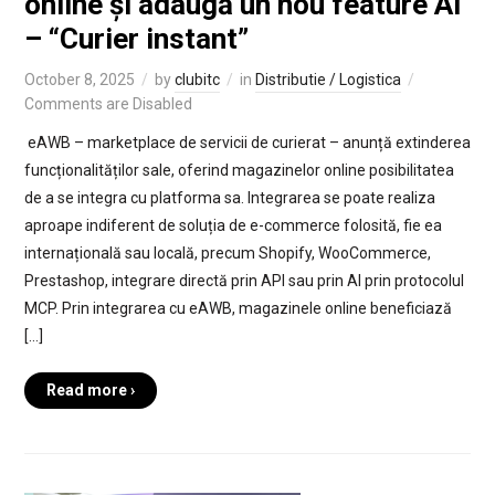
online și adaugă un nou feature AI
– “Curier instant”
October 8, 2025
by
clubitc
in
Distributie / Logistica
Comments are Disabled
eAWB – marketplace de servicii de curierat – anunță extinderea
funcționalităților sale, oferind magazinelor online posibilitatea
de a se integra cu platforma sa. Integrarea se poate realiza
aproape indiferent de soluția de e-commerce folosită, fie ea
internațională sau locală, precum Shopify, WooCommerce,
Prestashop, integrare directă prin API sau prin AI prin protocolul
MCP. Prin integrarea cu eAWB, magazinele online beneficiază
[…]
Read more ›