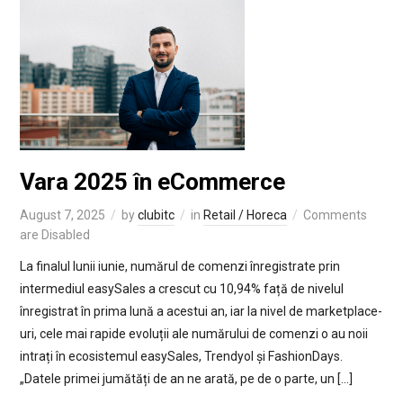
Vara 2025 în eCommerce
August 7, 2025
by
clubitc
in
Retail / Horeca
Comments
are Disabled
La finalul lunii iunie, numărul de comenzi înregistrate prin
intermediul easySales a crescut cu 10,94% față de nivelul
înregistrat în prima lună a acestui an, iar la nivel de marketplace-
uri, cele mai rapide evoluții ale numărului de comenzi o au noii
intrați în ecosistemul easySales, Trendyol și FashionDays.
„Datele primei jumătăți de an ne arată, pe de o parte, un […]