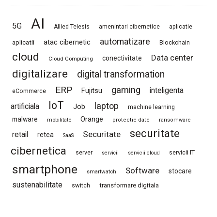
AI
5G
Allied Telesis
amenintari cibernetice
aplicatie
automatizare
atac cibernetic
aplicatii
Blockchain
cloud
Data center
conectivitate
Cloud Computing
digitalizare
digital transformation
ERP
gaming
Fujitsu
inteligenta
eCommerce
IoT
laptop
artificiala
Job
machine learning
Orange
malware
mobilitate
protectie date
ransomware
securitate
Securitate
retail
retea
SaaS
cibernetica
server
servicii IT
servicii
servicii cloud
smartphone
Software
stocare
smartwatch
sustenabilitate
switch
transformare digitala